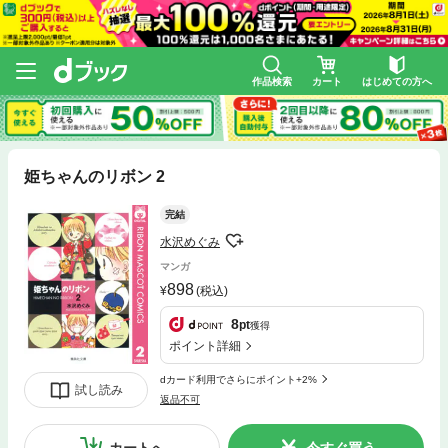
作品検索
カート
はじめての方へ
姫ちゃんのリボン 2
完結
水沢めぐみ
マンガ
898
(税込)
8
pt
獲得
ポイント詳細
dカード利用でさらにポイント+2%
試し読み
返品不可