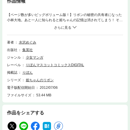
作品情報
【ページ数が多いビッグボリューム版！】リボンの秘密の共有者になった
小林大地。あと一人に知られると姫ちゃんの記憶は消されてしまう！ そん
な時、有坂静という転校生がやってくる。姫ちゃんに近づこうとする彼の
目的は!? ドッキドキ・パラレルストーリー!!
著者
水沢めぐみ
出版社
集英社
ジャンル
少女マンガ
レーベル
りぼんマスコットコミックスDIGITAL
掲載誌
りぼん
シリーズ
姫ちゃんのリボン
電子版配信開始日
2012/07/06
ファイルサイズ
53.44 MB
作品をシェアする