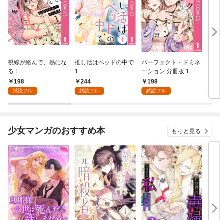
視線が絡んで、熱にな
推し活はベッドの中で
パーフェクト・ドミネ
ふし
る 1
1
ーション 分冊版 1
言っ
198
244
198
2
試読フル
試読フル
試読フル
試
少女マンガのおすすめ本
もっと見る