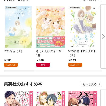
空の音色（１）
さくらんぼダイアリー
空の音色【マイクロ】
きま
1巻
（１）
583
880
143
5
試読フル
新着
試読フル
集英社のおすすめ本
もっと見る