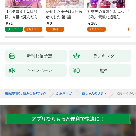
【タテヨミ】1.旦那
婚約した王子は元暗殺
社交界の毒婦とよばれ
視線
様、今世は死んだら許
者でした 第1話
る私～素敵な辺境伯令
る 1
しません
息に腕を折られたの
71
0
165
1
で、責任とってもらい
タテヨミ
試読フル
無料
試読フル
試
ます～［ばら売り］
第1話
新刊配信予定
ランキング
キャンペーン
無料
漫画無料試し読みならdブック
少女マンガ
姫ちゃんのリボン
姫ちゃんのリボ
アプリならもっと便利で快適に！