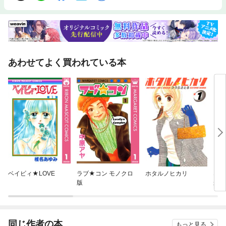
あわせてよく買われている本
ベイビィ★LOVE
ラブ★コン モノクロ
ホタルノヒカリ
なが
版
かの
同じ作者の本
もっと見る