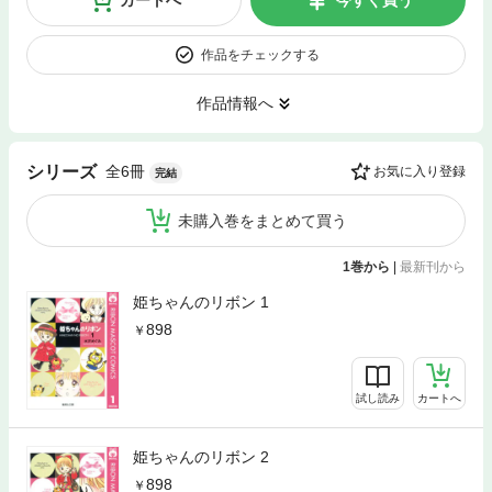
カートへ
今すぐ買う
作品をチェックする
作品情報へ
全6冊
シリーズ
お気に入り登録
完結
未購入巻をまとめて買う
1巻から
|
最新刊から
姫ちゃんのリボン 1
898
試し読み
カートへ
姫ちゃんのリボン 2
898