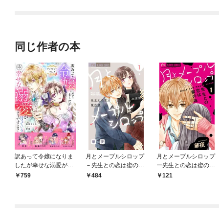
同じ作者の本
訳あって令嬢になりま
月とメープルシロップ
月とメープルシロップ
したが幸せな溺愛が待
－先生との恋は蜜の味
ー先生との恋は蜜の味
っているようですよ？
－（１）
ー【マイクロ】（１）
759
484
121
～アンソロジーコミッ
ク～