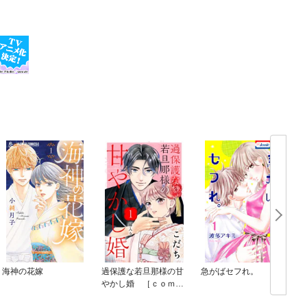
海神の花嫁
過保護な若旦那様の甘
急がばセフれ。
やかし婚 ［ｃｏｍｉ
ｃ ｔｉｎｔ］ 分冊