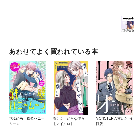
あわせてよく買われている本
花ゆめAi 鉄壁ハニー
清くふしだらな僕ら
MONSTERの甘い牙 分
ムーン
【マイクロ】
冊版