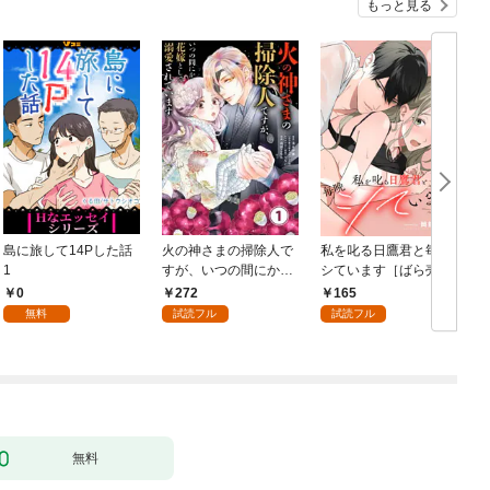
もっと見る
島に旅して14Pした話
火の神さまの掃除人で
私を叱る日鷹君と毎晩
1
すが、いつの間にか花
シています［ばら売
嫁として溺愛されてい
り］ 第1話
0
272
165
ます【単話】（１）
無料
試読フル
試読フル
無料