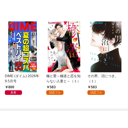
DIME (ダイム) 2026年
極と蕾～極道と恋を知
その男、沼につき。
9.5月号
らない人妻と～（１）
（１）
800
583
583
新着
試読フル
試読フル