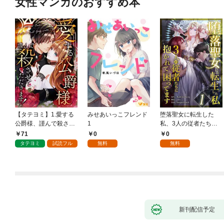
女性マンガのおすすめ本
【タテヨミ】1.愛する
みせあいっこフレンド
堕落聖女に転生した
公爵様、謹んで殺させ
1
私、3人の従者たちに
ていただきます！
抱かれて困ってます 第
71
0
0
1話
タテヨミ
試読フル
無料
無料
新刊配信予定