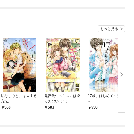
版
もっと見る
幼なじみと、キスする
鬼宮先生のキスには逆
17歳、はじめて～発熱
方法。
らえない（１）
～
550
583
550