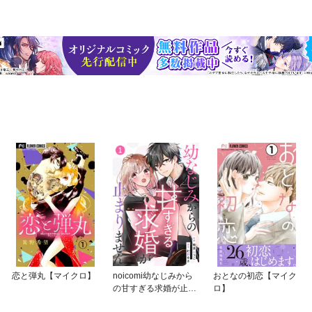
恋と弾丸【マイクロ】
noicomi幼なじみから
おとなの初恋【マイク
の甘すぎる求婚が止ま
ロ】
りません