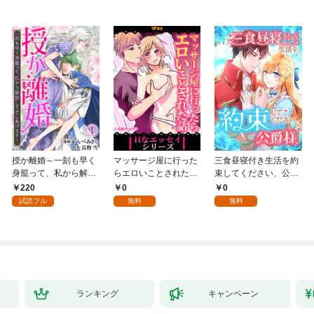
授か離婚～一刻も早く
マッサージ屋に行った
三食昼寝付き生活を約
身籠って、私から解放
らエロいことされた話
束してください、公爵
してさしあげます！1
1
様 1話
220
0
0
試読フル
無料
無料
ランキング
キャンペーン