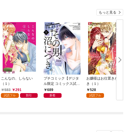
もっと見る
こんなの、しらない
プチコミック【デジタ
お嬢様はお仕置きが好
（１）
ル限定 コミックス試し
き（１）
読み特典付き】 2026
583
291
689
528
年9月号（2026年8月7
試読フル
割引
新着
試読フル
日発売）