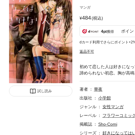
マンガ
484
(税込)
ポイン
4
pt
獲得
dカード利用でさらにポイント+2
返品不可
初めて恋した人は好きになっ
諦められない初恋。胸が高鳴
著者
華夜
試し読み
出版社
小学館
ジャンル
女性マンガ
レーベル
フラワーコミッ
掲載誌
Sho-Comi
シリーズ
好きになっては