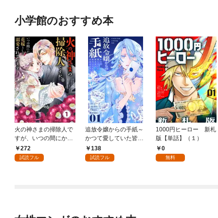
小学館のおすすめ本
火の神さまの掃除人で
追放令嬢からの手紙～
1000円ヒーロー 新札
すが、いつの間にか花
かつて愛していた皆さ
版【単話】（１）
嫁として溺愛されてい
まへ 私のことなどお忘
272
138
0
ます【単話】（１）
れですか？～【単話】
試読フル
試読フル
無料
（１）