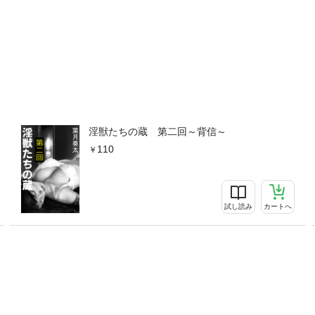
淫獣たちの蔵 第二回～背信～
110
試し読み
カートへ