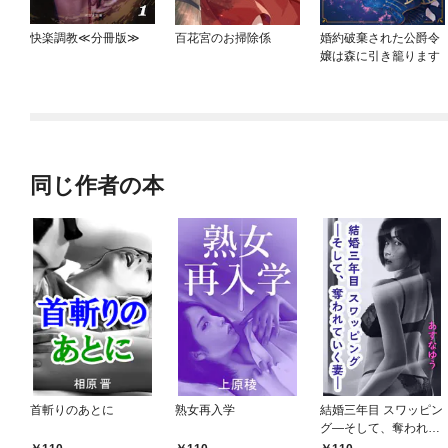
快楽調教≪分冊版≫
百花宮のお掃除係
婚約破棄された公爵令
嬢は森に引き籠ります
同じ作者の本
首斬りのあとに
熟女再入学
結婚三年目 スワッピン
グ―そして、奪われて
いく妻―