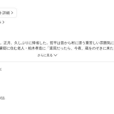
ト詳細
%
生。正月、久しぶりに帰省した。哲平は昔から村に漂う重苦しい雰囲気
豪邸に住む老人・柏木孝造に「退屈だったら、今夜、蔵をのぞきに来た
まりだった。家族と久しぶりに食事を一緒に取ってもしっくりとこない
、隣家の蔵を扉の隙間から覗き見する。そこには手首を縄で固められ、
布袋が被されていて、誰だかわからない。童貞の哲平には刺激的すぎる
シ
で現れた孝造はその女性を凌辱。しかし、その女性は嫌がるどころか感
時、哲平の存在に気付いていた孝造が「テツ、そこからじゃよく見えん
/11