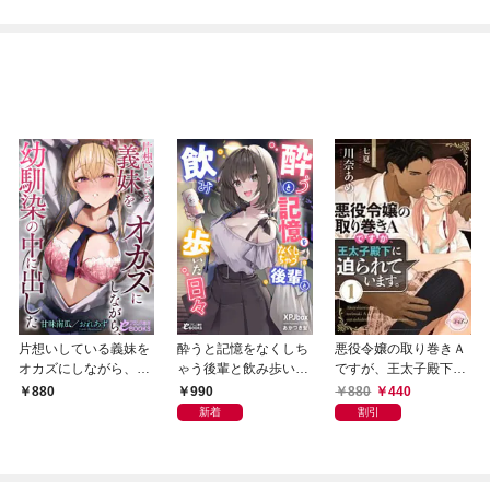
片想いしている義妹を
酔うと記憶をなくしち
悪役令嬢の取り巻きＡ
オカズにしながら、幼
ゃう後輩と飲み歩いた
ですが、王太子殿下に
馴染の中に出した
日々
迫られています。①
990
880
440
880
新着
割引