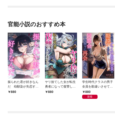
官能小説のおすすめ本
振られた君が好きなん
ヤリ捨てした女が転生
学生時代クラスの男子
だ 幼馴染が失恋する
勇者になって復讐しに
全員を勘違いさせてた
たびに慰めエッチを求
来やがった
あの子と、同窓会で十
880
880
880
めてくる
年振りに再会した夜
新着