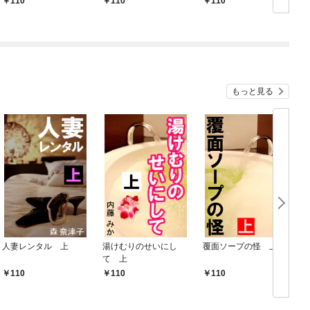
110
110
110
もっと見る
人妻レンタル 上
湯けむりのせいにし
覆面ソープの怪 上
て 上
110
110
110