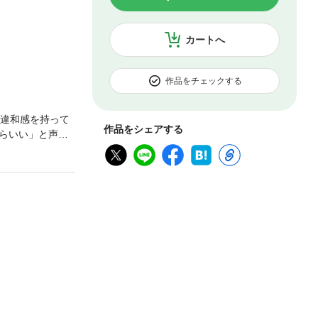
カートへ
作品をチェックする
に違和感を持って
作品をシェアする
らいい」と声を
。夜もなかなか
天井から吊され
姿に、思わず生
じ始める。哲平
だろう」と呼び