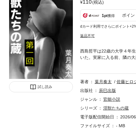
110
(税込)
ポイン
1
pt
獲得
dカード利用でさらにポイント+2
返品不可
西島哲平は22歳の大学４年
いた。実家に入る前、隣の大
かけられる。これが全ての始
寝つけず、好奇心に駆られて
た女性の姿があった。顔には
著者
葉月奏太
佐藤ヒロ
唾を飲み込んだ。フンドシ姿
試し読み
も興奮を抑えきれない。その
出版社
辰巳出版
かけてきて……。
ジャンル
官能小説
シリーズ
淫獣たちの蔵
電子版配信開始日
2026/06
ファイルサイズ
- MB