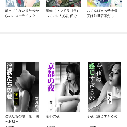
願ってもない追放後か
魔物（マンドラゴラ）
おてんば末っ子令嬢、
らのスローライフ？
ってバレたら討伐です
実は前世若頭だっ
～引退したはずが成り
か？
た！？
行きで美少女ギャルの
師匠になったらなぜか
めちゃくちゃ懐かれた
～
淫獣たちの蔵 第一回
京都の夜
今夜は感じすぎるの
～胎動～