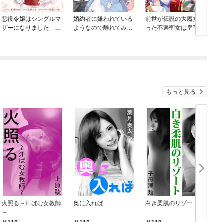
悪役令嬢はシングルマ
婚約者に嫌われている
前世が伝説の大魔女だ
ザーになりました 双
ようなので離れてみた
った不遇聖女は皇帝陛
子を引き取りましたが
ら、なぜか抗議されま
下に溺愛されています
公爵様からの溺愛は想
した
定外です
もっと見る
火照る～汗ばむ女教師
奥に入れば
白き柔肌のリゾート
～