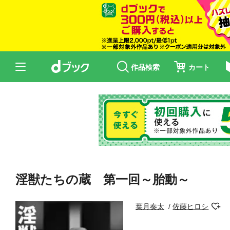
作品検索
カート
淫獣たちの蔵 第一回～胎動～
葉月奏太
佐藤ヒロシ