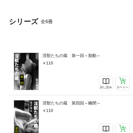
シリーズ
全6冊
淫獣たちの蔵 第一回～胎動～
110
試し読み
カートへ
淫獣たちの蔵 第四回～幽閉～
110