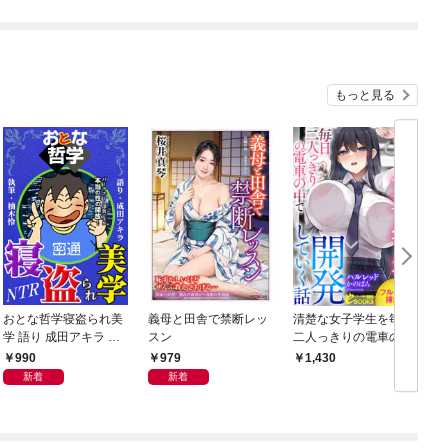
もっと見る
おとな哲学寝盗られ美
義母と田舎で禁断レッ
清楚な女子学生を毎日
学 語り 成田アキラ 執
スン
二人っきりの電車の中
筆 柚木怜
で開発していく話【フ
990
979
1,430
ルカラー挿絵付】
新着
新着