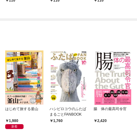
110
110
110
はじめて旅する釜山
ハシビロコウのふたば
腸 体の最高司令官
まるごとFANBOOK
1,980
1,760
2,420
新着