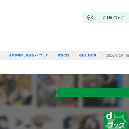
新刊配信予定
漫画無料試し読みならdブック
官能小説
淫獣たちの蔵
淫獣たちの蔵 第