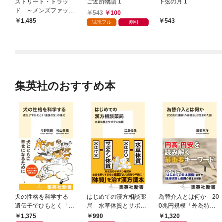
ストリート・トラッ
ご近所物語 1
下弦の月 1
ド ～メンズファッシ
543
100
ョンは温故知新
1,485
543
試読フル
割引
集英社のおすすめ本
犬の性格を科学する
はじめての漢方相談薬
為替介入とは何か 20
遺伝子でひもとく「最
局 水草体質とサボテ
0兆円規模「外為特
良の友」の進化
ン体質
会」が生まれた謎
1,375
990
1,320