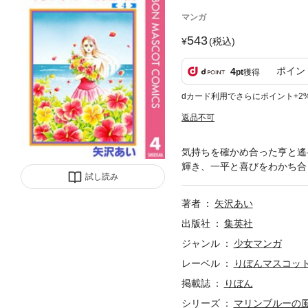
マンガ
543
(税込)
ポイン
4
pt
獲得
dカード利用でさらにポイント+2
返品不可
気持ちを確かめ合った亨と遙
輝き、一平と喜びをわかち合
試し読み
著者
矢沢あい
出版社
集英社
ジャンル
少女マンガ
レーベル
りぼんマスコットコ
掲載誌
りぼん
シリーズ
マリンブルーの