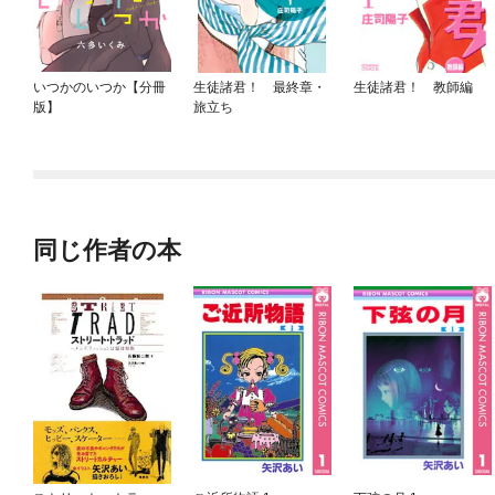
いつかのいつか【分冊
生徒諸君！ 最終章・
生徒諸君！ 教師編
版】
旅立ち
同じ作者の本