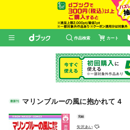
作品検索
カート
マリンブルーの風に抱かれて 4
最新刊
完結
矢沢あい