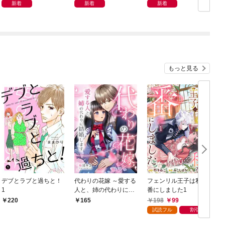
リ」
新着
新着
新着
もっと見る
デブとラブと過ちと！
代わりの花嫁 ～愛する
フェンリル王子は私を
1
人と、姉の代わりに結
番にしました1
婚します～ 1
198
99
220
165
試読フル
割引