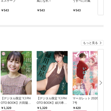
エスケープ
風になれ！
うすべにの嵐
て
543
543
543
もっと見る
【デジタル限定 YJ PH
【デジタル限定 YJ PH
マーガレット 2026年1
グ
OTO BOOK】片田陽依
OTO BOOK】緑川希星
7号
6
写真集「羽色日和」
写真集「きらら、キラ
1,320
1,320
420