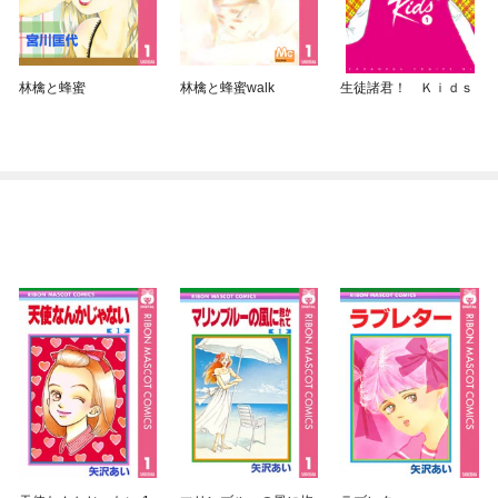
林檎と蜂蜜
林檎と蜂蜜walk
生徒諸君！ Ｋｉｄｓ