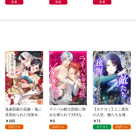
どこでもトレイン・ベ
新着
新着
新着
トナム篇」
鬼条院家の花嫁～鬼に
ライバル騎士団長に弱
【タテヨミ】1.二度目
見初められた没落令嬢
みを握られてXXXな勝
の人生、敵たちを後悔
～１
負をすることになりま
させてみせます
165
0
71
した第1話
試読フル
試読フル
タテヨミ
試読フル