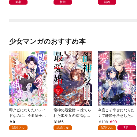
新着
新着
新着
少女マンガのおすすめ本
即クビになりたいメイ
龍神の最愛婚 ～捨てら
今度こそ幸せになりた
ドなのに、冷血皇子に
れた姫巫女の幸福な嫁
くて離婚を決意したと
執着されています第1
入り～: 1
ころ、無表情な旦那様
0
165
198
99
話
が「愛してる」と言っ
試読フル
試読フル
試読フル
割引
てきました。1