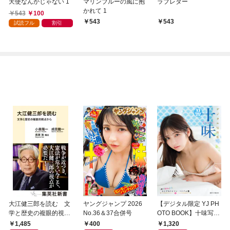
天使なんかじゃない 1
マリンブルーの風に抱
ラブレター
かれて 1
543
100
543
543
試読フル
割引
大江健三郎を読む 文
ヤングジャンプ 2026
【デジタル限定 YJ PH
学と歴史の複眼的視点
No.36＆37合併号
OTO BOOK】十味写真
から
集「続・『ぽみ』！？
1,485
400
1,320