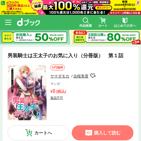
作品検索
カート
はじめての方へ
男装騎士は王太子のお気に入り（分冊版） 第１話
0円無料
ヤマダモカ
吉桜美貴
マンガ
0
(税込)
返品不可
カートへ
購入して読む