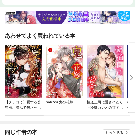
あわせてよく買われている本
【タテヨミ】愛する公
noicomi鬼の花嫁
極道上司に愛されたら
神仙
爵様、謹んで殺させて
～冷徹カレとの甘すぎ
冊版
いただきます！
る同居～
同じ作者の本
もっと見る