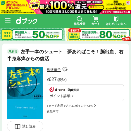
作品検索
カート
はじめての方へ
左手一本のシュート 夢あればこそ！脳出血、右
最新刊
半身麻痺からの復活
島沢優子
627
(税込)
5
pt
獲得
ポイント詳細
dカード利用でさらにポイント+2%
返品不可
試し読み