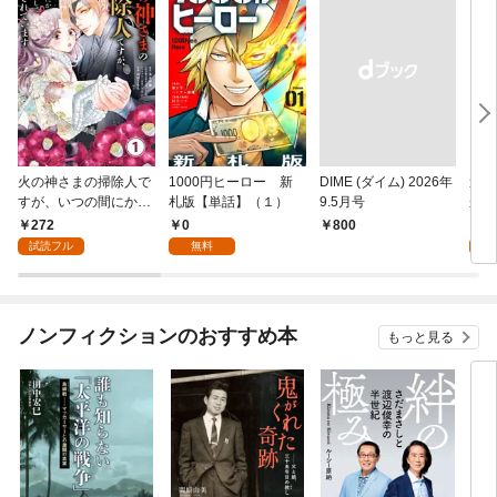
火の神さまの掃除人で
1000円ヒーロー 新
DIME (ダイム) 2026年
追放
すが、いつの間にか花
札版【単話】（１）
9.5月号
かつ
嫁として溺愛されてい
まへ
272
0
1
￥800
ます【単話】（１）
れで
試読フル
無料
試
（１
ノンフィクションのおすすめ本
もっと見る