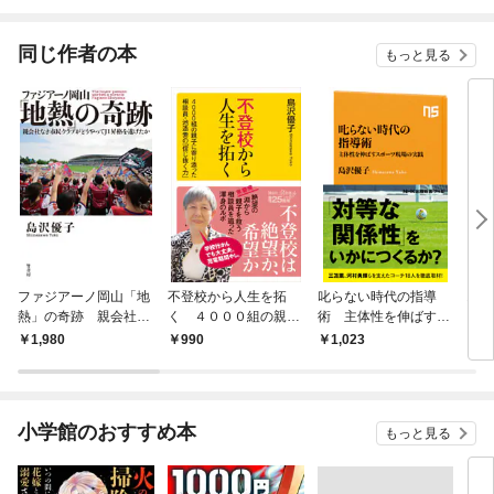
暴れまわる人々 -
同じ作者の本
もっと見る
ファジアーノ岡山「地
不登校から人生を拓
叱らない時代の指導
オシ
熱」の奇跡 親会社な
く ４０００組の親子
術 主体性を伸ばすス
ー)
き市民クラブがどうや
に寄り添った相談員・
ポーツ現場の実践
うひ
1,980
990
1,023
1,
ってＪ１昇格を遂げた
池添素の「信じ抜く
か
力」
小学館のおすすめ本
もっと見る