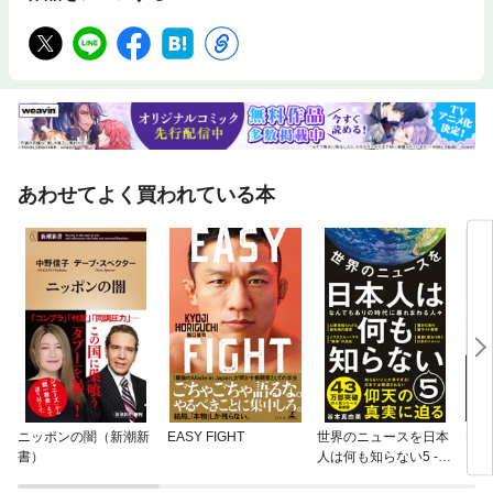
あわせてよく買われている本
ニッポンの闇（新潮新
EASY FIGHT
世界のニュースを日本
国際
書）
人は何も知らない5 -
なんでもありの時代に