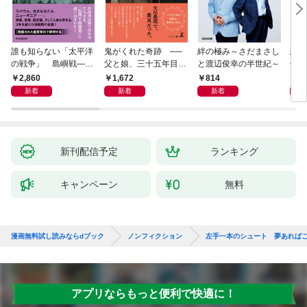
誰も知らない「太平洋
鬼がくれた奇跡 ──
絆の極み～さだまさし
悲劇
の戦争」 島嶼戦――
父と娘、三十五年目の
と渡辺俊幸の半世紀～
子 
マッカーサーとの激闘
赦し
読み
2,860
1,672
814
1,
の真実
新着
新着
新着
新刊配信予定
ランキング
キャンペーン
無料
漫画無料試し読みならdブック
ノンフィクション
左手一本のシュート 夢あれば
アプリならもっと便利で快適に！