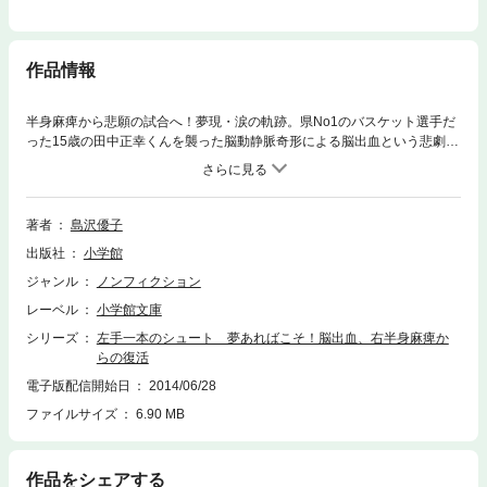
作品情報
半身麻痺から悲願の試合へ！夢現・涙の軌跡。県No1のバスケット選手だ
った15歳の田中正幸くんを襲った脳動静脈奇形による脳出血という悲劇。
奇跡的に一命は取りとめた。しかし右半身は微動だにせず…。意識を取り
戻したその日から始まった苦闘の日々。「再び試合のコートに立ってみせ
る！」そんな強い強い夢が、驚愕の復活を生んだ。利き手ではない左手一
本だけのシュート…これはまた、チームの夢まで呼び込んだ！夢現…夢を
著者
島沢優子
現実のものに。本書はこんな1167日に及ぶバスケ男子の軌跡。新たな挑戦
出版社
小学館
（パラリンピック）に向けての近況も収録した。話題の作品の文庫版を電
子化。
ジャンル
ノンフィクション
レーベル
小学館文庫
シリーズ
左手一本のシュート 夢あればこそ！脳出血、右半身麻痺か
らの復活
電子版配信開始日
2014/06/28
ファイルサイズ
6.90 MB
作品をシェアする