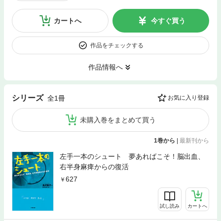
カートへ
今すぐ買う
作品をチェックする
作品情報へ
シリーズ
全1冊
お気に入り登録
未購入巻をまとめて買う
1巻から
|
最新刊から
左手一本のシュート 夢あればこそ！脳出血、
右半身麻痺からの復活
627
試し読み
カートへ