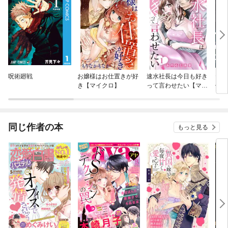
呪術廻戦
お嬢様はお仕置きが好
速水社長は今日も好き
ヤン
き【マイクロ】
って言わせたい【マイ
像の
クロ】
魔女
づけ
同じ作者の本
もっと見る