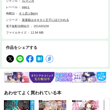
ジャンル
TLマンガ
レーベル
qap-L
掲載誌
キミ恋☆Berry
シリーズ
派遣姫はオオカミ王子にほどかれる
電子版配信開始日
2014/03/28
ファイルサイズ
12.94 MB
作品をシェアする
あわせてよく買われている本