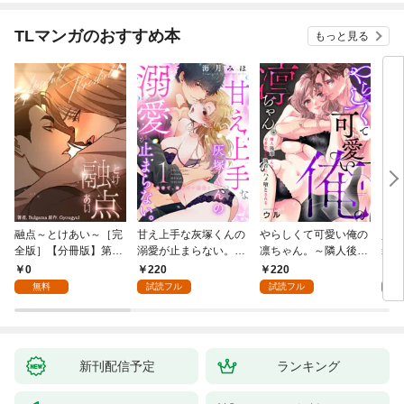
TLマンガのおすすめ本
もっと見る
融点～とけあい～［完
甘え上手な灰塚くんの
やらしくて可愛い俺の
資産
全版］【分冊版】第1
溺愛が止まらない。純
凛ちゃん。～隣人後輩
装御
話
情で、健気で…絶倫！
くんのイキすぎた執着
イジ
0
220
220
1
(1)
にハメ堕とされる～(1)
感じ
無料
試読フル
試読フル
試
【電
き】
新刊配信予定
ランキング