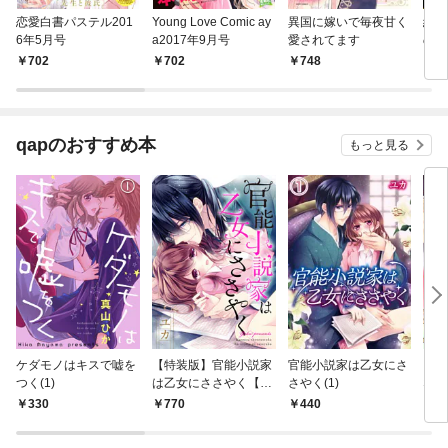
恋愛白書パステル201
Young Love Comic ay
異国に嫁いで毎夜甘く
絶倫
6年5月号
a2017年9月号
愛されてます
の職
702
702
748
7
qapのおすすめ本
もっと見る
ケダモノはキスで嘘を
【特装版】官能小説家
官能小説家は乙女にさ
とな
つく(1)
は乙女にささやく【電
さやく(1)
な死
子限定おまけ付き】
330
770
440
4