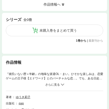
作品情報へ
シリーズ
全0冊
未購入巻をまとめて買う
1巻から
|
最新刊から
作品情報
『彼氏いない歴＝年齢』の地味な派遣OL・まい。ひそかな楽しみは、恋愛
ゲームの王子様【エドワード】とのバーチャルな恋…。でも、ある日起き
たら、隣にハダカの【エドワード様】が！？北王子（きたおうじ）と名乗
る彼は会社にまで乗り込んできて、まいを強奪していき――！？「なんて
理想的なカラダだ…ずっと探していたよ、お姫様」いったい彼は何者な
の？ 甘い視線と強引な指に、逆らえない…！！
著者
ゆうき莉子
出版社
qap