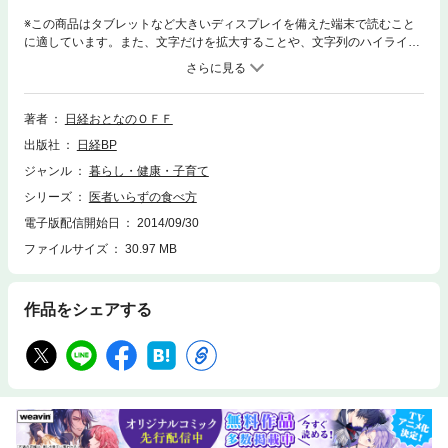
※この商品はタブレットなど大きいディスプレイを備えた端末で読むこと
に適しています。また、文字だけを拡大することや、文字列のハイライ
ト、検索、辞書の参照、引用などの機能が使用できません。「カロリーを
減らさなくては」「油ものを控えてお酒も我慢」……健康診断で引っかか
ったあなたが心がけている食事法、本当に体のためになっていますか？減
らして我慢するだけではない、おいしく食べて健康になるための多彩な方
著者
日経おとなのＯＦＦ
法を、プロが伝授します。近藤誠さん、鎌田實さん、白澤卓二さん、伊達
出版社
日経BP
友美さん ほか
ジャンル
暮らし・健康・子育て
シリーズ
医者いらずの食べ方
電子版配信開始日
2014/09/30
ファイルサイズ
30.97 MB
作品をシェアする