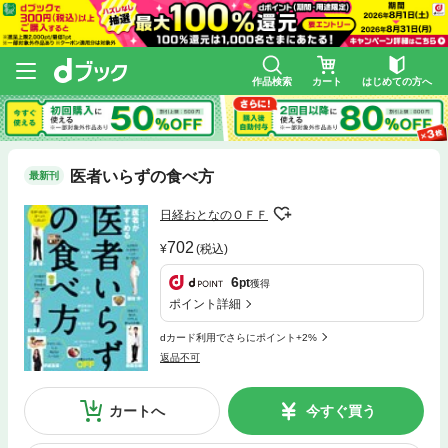
作品検索
カート
はじめての方へ
医者いらずの食べ方
最新刊
日経おとなのＯＦＦ
702
(税込)
6
pt
獲得
ポイント詳細
dカード利用でさらにポイント+2%
返品不可
カートへ
今すぐ買う