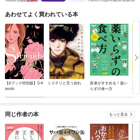
あわせてよく買われている本
【dブック特別版】S-fr
ミステリと言う勿れ
医者がすすめる！薬い
クロ
iends
らずの食べ方
集 
て、
同じ作者の本
もっと見る