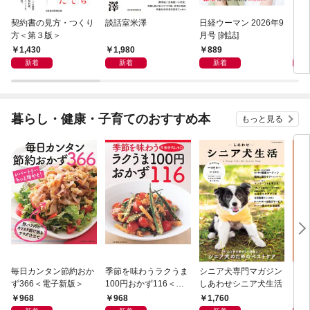
契約書の見方・つくり
談話室米澤
日経ウーマン 2026年9
日経
方＜第３版＞
月号 [雑誌]
ト！
【表
1,430
1,980
889
8
新着
新着
新着
暮らし・健康・子育てのおすすめ本
もっと見る
毎日カンタン節約おか
季節を味わうラクうま
シニア犬専門マガジン
アイ
ず366＜電子新版＞
100円おかず116＜電
しあわせシニア犬生活
ピ 
子新版＞
しも
968
968
1,760
1,