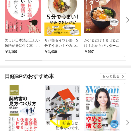
美しい日本語と正しい
サバ缶＆イワシ缶 5
かけるだけ！まぜるだ
毎日
敬語が身に付く本 令
分でうまい！やみつき
け！おからパウダー
和版
レシピ
毎日食べたいレシピ
1,100
1,430
997
9
日経BPのおすすめ本
もっと見る