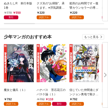
ぬきたしR 単行本版
クズ夫の“お掃除”、承
処刑のお時間です～復
凶妻
1巻
ります。※浮気調査、
讐カウンセラーの導き
神で
無料サービス付き 1巻
～ 1巻
1巻
770
550
220
220
7
割引
試読フル
試読フル
少年マンガのおすすめ本
もっと見る
魔女と傭兵（１）
ハナバス 苔石花江の
信じていた仲間達にダ
追放
バスケ論（１）
ンジョン奥地で殺され
『自
かけたがギフト『無限
領地
792
792
110
792
7
ガチャ』でレベル９９
強の
試読フル
試読フル
割引
試読フル
試
９９の仲間達を手に入
～最