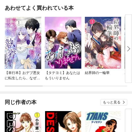
あわせてよく買われている本
【単行本】おデブ悪女
【タテヨミ】あなたは
結界師の一輪華
バッ
に転生したら、なぜか
もういりません
ロイ
ラスボス王子様に執着
今世
されています
りが
てく
OMI
同じ作者の本
もっと見る