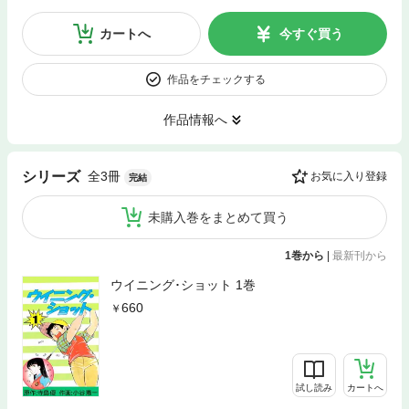
カートへ
今すぐ買う
作品をチェックする
作品情報へ
全3冊
シリーズ
お気に入り登録
完結
未購入巻をまとめて買う
1巻から
|
最新刊から
ウイニング･ショット 1巻
660
試し読み
カートへ