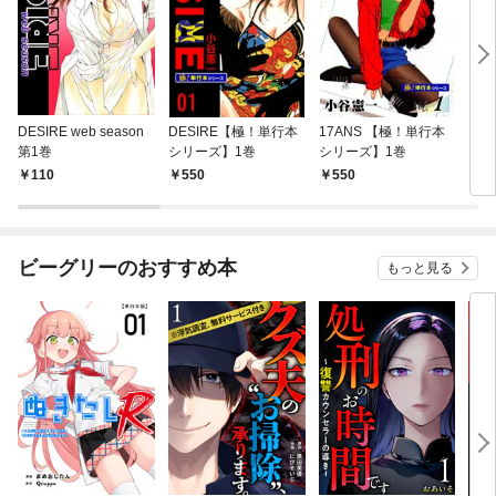
DESIRE web season
DESIRE【極！単行本
17ANS 【極！単行本
スキ
第1巻
シリーズ】1巻
シリーズ】1巻
110
550
550
6
ビーグリーのおすすめ本
もっと見る