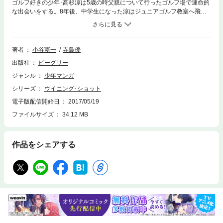
ゴルフ好きの少年･高杉涼は5歳の時父親について行ったゴルフ場で運命的
な出会いをする。8年後、中学生になった涼はジュニアゴルフ教室へ飛び
入り参加するのだが…!?
著者
小谷憲一
寺島優
出版社
ビーグリー
ジャンル
少年マンガ
シリーズ
ウイニング･ショット
電子版配信開始日
2017/05/19
ファイルサイズ
34.12 MB
作品をシェアする