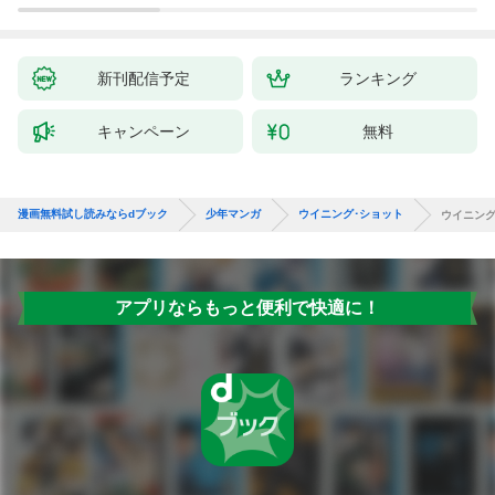
れて元パーティーメン
で始
バーと世界に復讐＆
拓ス
『ざまぁ！』します！
（１
（１）
新刊配信予定
ランキング
キャンペーン
無料
漫画無料試し読みならdブック
少年マンガ
ウイニング･ショット
ウイニング
アプリならもっと便利で快適に！