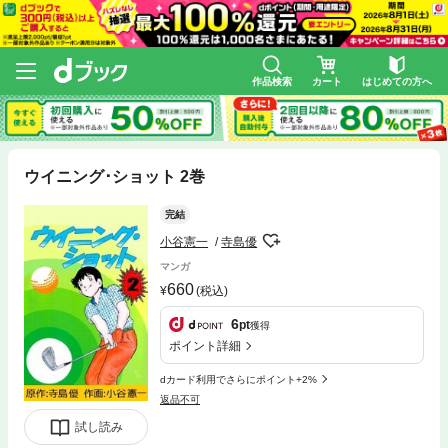
作品検索
カート
はじめての方へ
ウイニング･ショット 2巻
完結
小谷憲一
寺島優
マンガ
660
(税込)
6
pt
獲得
ポイント詳細
dカード利用でさらにポイント+2%
返品不可
試し読み