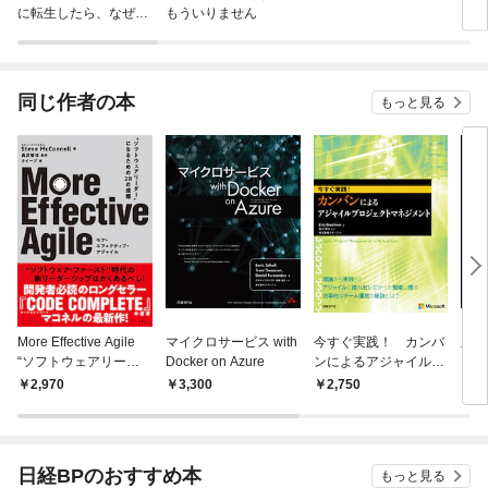
に転生したら、なぜか
もういりません
ロイ
ラスボス王子様に執着
今世
されています
りが
てく
OMI
同じ作者の本
もっと見る
More Effective Agile
マイクロサービス with
今すぐ実践！ カンバ
脱オ
“ソフトウェアリーダ
Docker on Azure
ンによるアジャイルプ
ウド
ー”になるための28の
ロジェクトマネジメン
zure
2,970
3,300
2,750
4,
道標
ト
完全
日経BPのおすすめ本
もっと見る