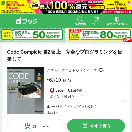
作品検索
カート
はじめての方へ
Code Complete 第2版 上 完全なプログラミングを目
指して
スティーブマコネル
クイープ
6,710
(税込)
61
pt
獲得
ポイント詳細
dカード利用でさらにポイント+2%
返品不可
カートへ
今すぐ買う