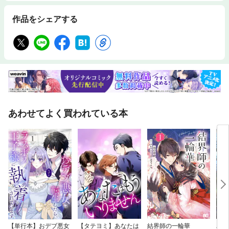
作品をシェアする
あわせてよく買われている本
【単行本】おデブ悪女
【タテヨミ】あなたは
結界師の一輪華
バッ