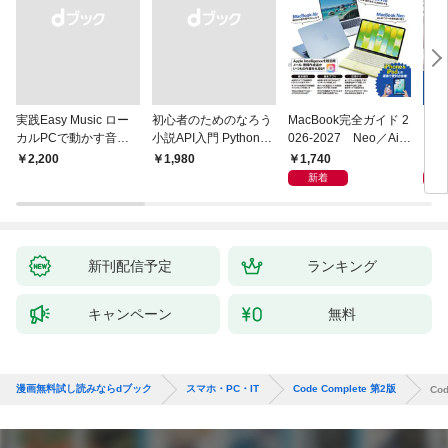
実践Easy Music ロー
初心者のためのなろう
MacBook完全ガイド 2
プロ
カルPCで動かす音楽
小説API入門 Pythonで
026-2027 Neo／Air
スタ
生成AI完全ガイド
作るデータ活用法
／Pro対応
決定
1,740
2,
￥2,200
￥1,980
TUD
新着
X/i
新刊配信予定
ランキング
キャンペーン
無料
漫画無料試し読みならdブック
スマホ・PC・IT
Code Complete 第2版
Co