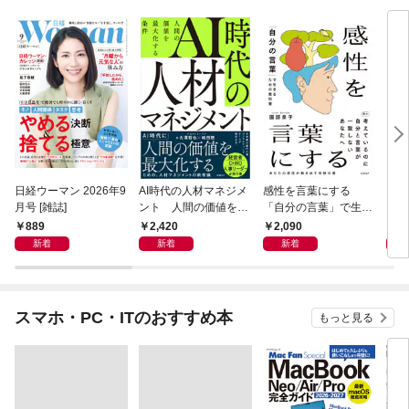
日経ウーマン 2026年9
AI時代の人材マネジメ
感性を言葉にする
ロン
月号 [雑誌]
ント 人間の価値を最
「自分の言葉」で生き
に学
大化する条件
るための教科書
ウン
889
2,420
2,090
1,
新着
新着
新着
スマホ・PC・ITのおすすめ本
もっと見る