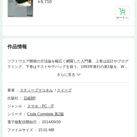
6,710
カートへ
作品情報
ソフトウエア開発の方法論を幅広く網羅した入門書。上巻は設計やプログ
ラミング、下巻はテストやデバッグを扱う。1993年発行の第1版を、Web
アプリケーションの普及などを踏まえて大幅に改定した。著者はソフトウ
エア工学の第一人者で、知識体系「SWEBOK」の構築を主導する。計120
0ページを超える大部だが、ソフト開発プロセスを建築設計にたとえるな
ど、難解になりがちな内容を分かりやすくまとめている。
著者
スティーブマコネル
クイープ
出版社
日経BP
ジャンル
スマホ・PC・IT
シリーズ
Code Complete 第2版
電子版配信開始日
2014/09/30
ファイルサイズ
15.01 MB