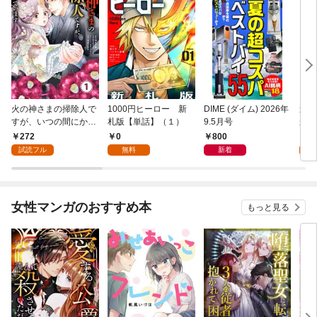
火の神さまの掃除人で
1000円ヒーロー 新
DIME (ダイム) 2026年
追放
すが、いつの間にか花
札版【単話】（１）
9.5月号
かつ
嫁として溺愛されてい
まへ
272
0
800
1
ます【単話】（１）
れで
試読フル
無料
新着
試
（１
女性マンガのおすすめ本
もっと見る