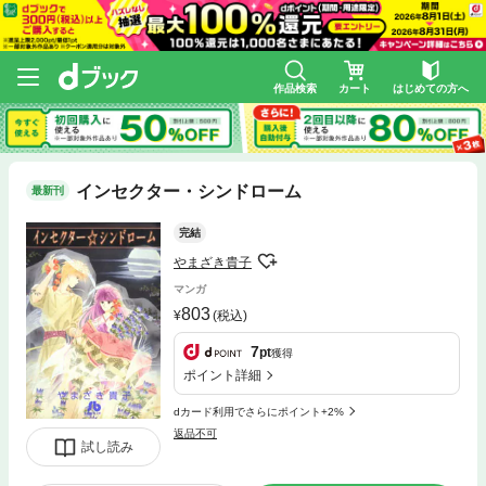
作品検索
カート
はじめての方へ
インセクター・シンドローム
最新刊
完結
やまざき貴子
マンガ
803
(税込)
7
pt
獲得
ポイント詳細
dカード利用でさらにポイント+2%
返品不可
試し読み