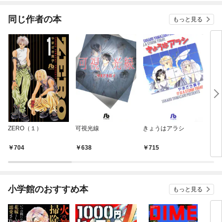
同じ作者の本
もっと見る
ZERO（１）
可視光線
きょうはアラシ
アカ
704
638
715
6
小学館のおすすめ本
もっと見る