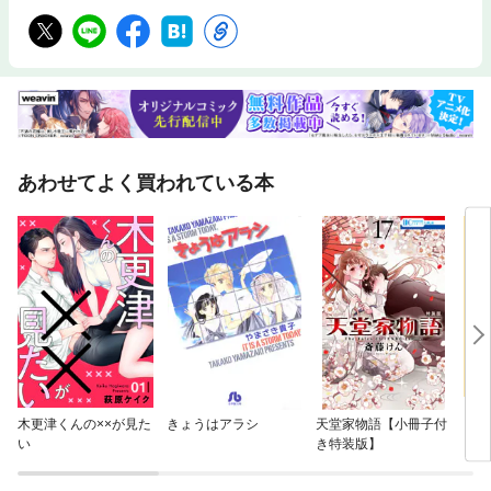
あわせてよく買われている本
木更津くんの××が見た
きょうはアラシ
天堂家物語【小冊子付
アー
い
き特装版】