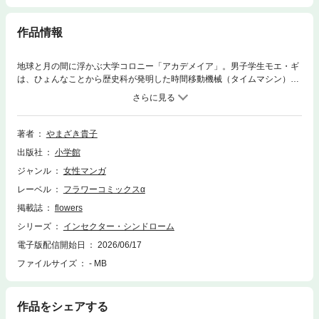
作品情報
地球と月の間に浮かぶ大学コロニー「アカデメイア」。男子学生モエ・ギ
は、ひょんなことから歴史科が発明した時間移動機械（タイムマシン）
「ムシ」で、1000年以上前の平安時代に送られてしまう。変わり者の姫
君・蘇芳（すおう）に助けられ、王朝絵巻のような暮らしにもなじんでい
くが…。表題作ほか、6500万年前に飛ばされた恋人を追う『GONDWANA
（ゴンドワナ）』、15世紀のバラ戦争を舞台にした『マリー・ブランシェ
著者
やまざき貴子
に伝えて』など、「ムシ」をめぐるタイムトリップシリーズ。
出版社
小学館
ジャンル
女性マンガ
レーベル
フラワーコミックスα
掲載誌
flowers
シリーズ
インセクター・シンドローム
電子版配信開始日
2026/06/17
ファイルサイズ
- MB
作品をシェアする