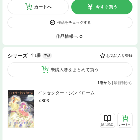
カートへ
今すぐ買う
作品をチェックする
作品情報へ
全1冊
シリーズ
お気に入り登録
完結
未購入巻をまとめて買う
1巻から
|
最新刊から
インセクター・シンドローム
803
試し読み
カートへ