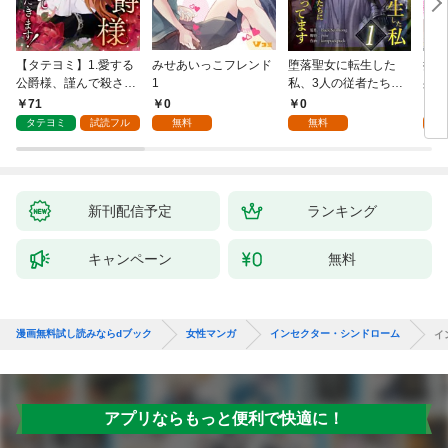
【タテヨミ】1.愛する
みせあいっこフレンド
堕落聖女に転生した
授か
公爵様、謹んで殺させ
1
私、3人の従者たちに
身籠
ていただきます！
抱かれて困ってます 第
して
71
0
0
2
1話
タテヨミ
試読フル
無料
無料
試
新刊配信予定
ランキング
キャンペーン
無料
漫画無料試し読みならdブック
女性マンガ
インセクター・シンドローム
イ
アプリならもっと便利で快適に！