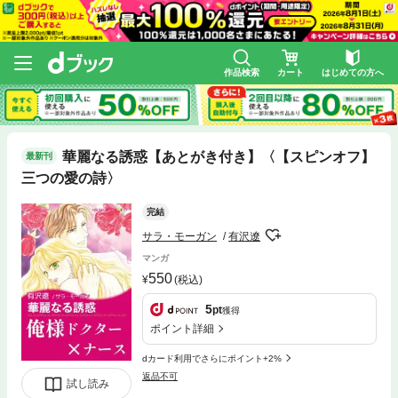
作品検索
カート
はじめての方へ
華麗なる誘惑【あとがき付き】〈【スピンオフ】
最新刊
三つの愛の詩〉
完結
サラ・モーガン
有沢遼
マンガ
550
(税込)
5
pt
獲得
ポイント詳細
dカード利用でさらにポイント+2%
返品不可
試し読み