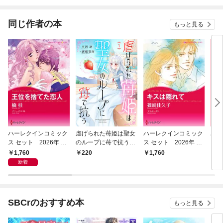
同じ作者の本
もっと見る
ハーレクインコミック
虐げられた苺姫は聖女
ハーレクインコミック
ハー
ス セット 2026年 vo
のループに苺で抗う
ス セット 2026年 vo
ス 
l.1085
(話売り) #1
l.914
l.84
1,760
220
1,760
1,
新着
SBCrのおすすめ本
もっと見る