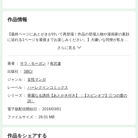
作品情報
【最終ページにあとがきが付いて再登場！作品の登場人物や漫画家の素顔
に迫れる1ページを最後までお楽しみください。】大嫌いな同僚が私を手
に入れようとしている！ 看護婦のリビーは窮地に陥っていた。いくら病
院の資金集めのオークションとは言え、あんな男にデートの権利を落札さ
れるなんて。だが、そこに謎めいた男性が現れ、高額でリビーを競り落と
した。強烈な男性的魅力を漂わすこの男性こそ、兄が私を救うため送りこ
著者
サラ・モーガン
有沢遼
んだ人に違いない。だが、彼は兄の知人などではなかった。しかも落札し
出版社
SBCr
たデートの権利は必ず行使すると主張し、リビーはステージ上で突然唇を
奪われて――!?
ジャンル
女性マンガ
レーベル
ハーレクインコミックス
シリーズ
華麗なる誘惑【あとがき付き】〈【スピンオフ】三つの愛の
詩〉
電子版配信開始日
2016/03/01
ファイルサイズ
26.01 MB
作品をシェアする