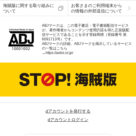
海賊版に関する取り組みに
お客さまのご利用端末から
ついて
の情報の外部送信について
ABJマークは、この電子書店・電子書籍配信サービス
が、著作権者からコンテンツ使用許諾を得た正規版配
信サービスであることを示す登録商標（登録番号 第
6091713号）です。
ABJマークの詳細、ABJマークを掲示しているサービス
の一覧はこちら
→
https://aebs.or.jp/
dアカウントを発行する
dアカウントログイン