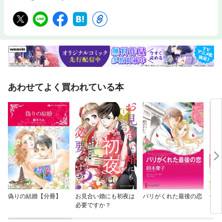
あわせてよく買われている本
偽りの結婚【分冊】
お見合い婚にも初夜は
パリがくれた最後の恋
伯爵
必要ですか？
なる