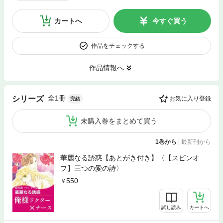
カートへ
今すぐ買う
作品をチェックする
作品情報へ
全1冊
シリーズ
お気に入り登録
完結
未購入巻をまとめて買う
1巻から
|
最新刊から
華麗なる誘惑【あとがき付き】〈【スピンオ
フ】三つの愛の詩〉
550
試し読み
カートへ