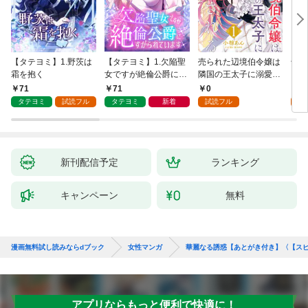
【タテヨミ】1.野茨は
【タテヨミ】1.欠陥聖
売られた辺境伯令嬢は
千鶴
霜を抱く
女ですが絶倫公爵にす
隣国の王太子に溺愛さ
に一
がられています
れる 1
【分
71
71
0
0
家の
タテヨミ
試読フル
タテヨミ
新着
試読フル
新刊配信予定
ランキング
キャンペーン
無料
漫画無料試し読みならdブック
女性マンガ
華麗なる誘惑【あとがき付き】〈【ス
アプリならもっと便利で快適に！