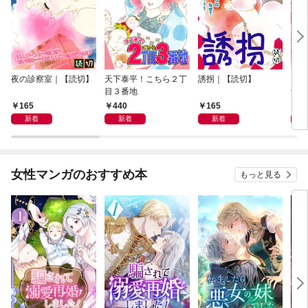
夜の診察室｜【読切】
天下泰平！こちら２丁
誘拐｜【読切】
テレ
目３番地
切】
165
440
165
1
新着
新着
新着
女性マンガのおすすめ本
もっと見る