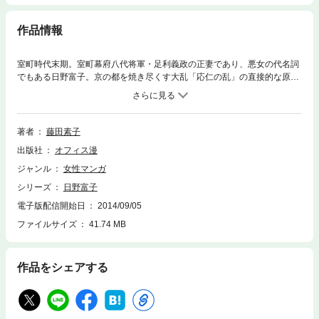
作品情報
室町時代末期。室町幕府八代将軍・足利義政の正妻であり、悪女の代名詞
でもある日野富子。京の都を焼き尽くす大乱「応仁の乱」の直接的な原因
を作ったとされる美女の野望とはいったい何だったのか？ 悪女として語
り継がれてきた日野富子を、女性、妻、そして母の目線からつづった意欲
作。その悲しみの後ろ姿は、誰にも見えなかった……。
著者
藤田素子
出版社
オフィス漫
ジャンル
女性マンガ
シリーズ
日野富子
電子版配信開始日
2014/09/05
ファイルサイズ
41.74 MB
作品をシェアする