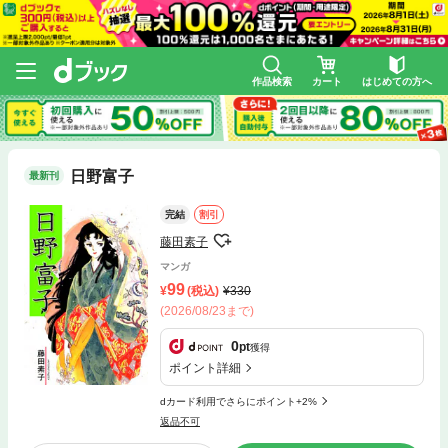
作品検索
カート
はじめての方へ
日野富子
最新刊
完結
割引
藤田素子
マンガ
99
(税込)
330
(2026/08/23まで)
0
pt
獲得
ポイント詳細
dカード利用でさらにポイント+2%
返品不可