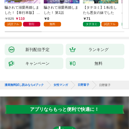
騙されて溺愛再婚しま
騙されて溺愛再婚しま
【タテヨミ】1.転生し
【タ
した！【単行本版】 1
した！ 第1話
たら悪女の妹でした
の私
巻
825
110
0
71
7
試読フル
割引
無料
タテヨミ
試読フル
タ
新刊配信予定
ランキング
キャンペーン
無料
漫画無料試し読みならdブック
女性マンガ
日野富子
日野富子
アプリならもっと便利で快適に！