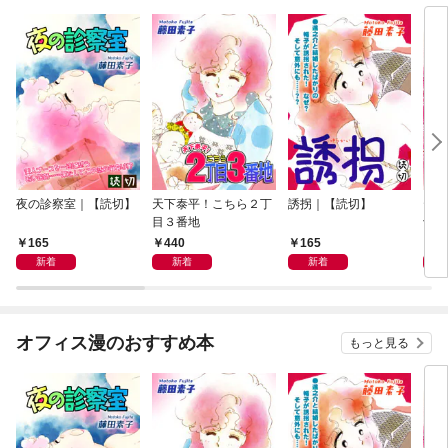
夜の診察室｜【読切】
天下泰平！こちら２丁
誘拐｜【読切】
テレ
目３番地
切】
165
440
165
1
新着
新着
新着
オフィス漫のおすすめ本
もっと見る