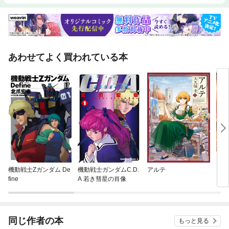
あわせてよく買われている本
機動戦士Zガンダム De
機動戦士ガンダムC.D.
アルテ
キン
fine
A 若き彗星の肖像
同じ作者の本
もっと見る