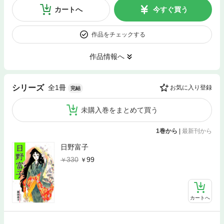
カートへ
今すぐ買う
作品をチェックする
作品情報へ
全1冊
シリーズ
お気に入り登録
完結
未購入巻をまとめて買う
1巻から
|
最新刊から
日野富子
330
99
カートへ