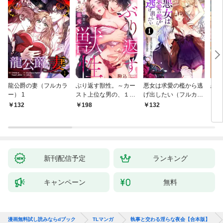
龍公爵の妻（フルカラ
ぶり返す獣性。～カー
悪女は求愛の檻から逃
恋す
ー） 1
スト上位な男の、１０
げ出したい（フルカラ
【fo
年越しの激愛１
ー） 1
132
198
132
2
新刊配信予定
ランキング
キャンペーン
無料
漫画無料試し読みならdブック
TLマンガ
執事と交わる淫らな夜会【合本版】