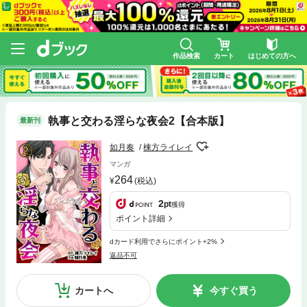
作品検索
カート
はじめての方へ
執事と交わる淫らな夜会2【合本版】
最新刊
如月奏
棟方ライレイ
マンガ
264
(税込)
2
pt
獲得
ポイント詳細
dカード利用でさらにポイント+2%
返品不可
カートへ
今すぐ買う