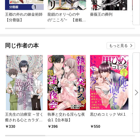
王都の外れの錬金術師
龍鎖のオリ−心の中
薔薇王の葬列
あな
【分冊版】
の“こころ”− 【連載
版
版】
同じ作者の本
もっと見る
王先生の治療室 ～甘く
執事と交わる淫らな夜
黒ひめコミック Vol.1
愛淫
癒される心とカラダ
会1【合本版】
〈和の薬膳レシピ付〉
330
396
550
3
〈むくみを解消〉わ
たし、もっときれいに