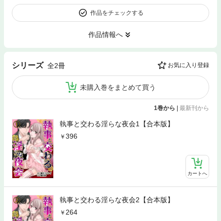
作品をチェックする
作品情報へ
シリーズ
全2冊
お気に入り登録
未購入巻をまとめて買う
1巻から
|
最新刊から
執事と交わる淫らな夜会1【合本版】
396
カートへ
執事と交わる淫らな夜会2【合本版】
264