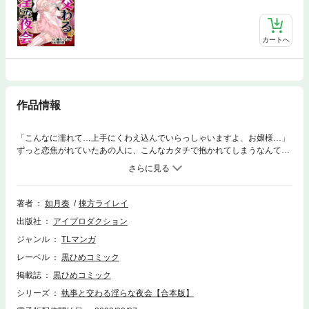
カートへ
作品情報
「こんなに濡れて…上手にくわえ込んでいらっしゃいますよ、お嬢様…」
ずっと恋焦がれていたあの人に、こんなカタチで抱かれてしまうなんて―
―…地味で恋愛経験なしの処女ＯＬ・梅子は、初恋の相手でもある執事・
殿城彩鶯(とのしろさいおう)に再会する。しかし、梅子は本家から縁談話
と〈とある花嫁修業〉を言いつけられて!?まさか『色事に長けた女とな
る』ためだなんて!?しかも、Ｈの手ほどきを任されたのは、殿城を始めと
著者
如月奏
棟方ライレイ
する、性嗜好の異なるイケメン使用人たちで―…!?このカラダ、淫らに作
出版社
アイプロダクション
り変えられてしまいそう…！
ジャンル
TLマンガ
レーベル
黒ひめコミック
掲載誌
黒ひめコミック
シリーズ
執事と交わる淫らな夜会【合本版】