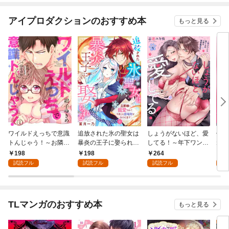
なれますか1巻
アイプロダクションのおすすめ本
もっと見る
ワイルドえっちで意識
追放された氷の聖女は
しょうがないほど、愛
俺の
トんじゃう！～お隣さ
暴炎の王子に娶られる
してる！～年下ワンコ
ね【
んはコワモテ溺愛野獣
～旦那様に寵愛され
秋くんの一途な溺愛暴
後に
198
198
264
8
～1
て、今度こそ居場所を
走中～1
ック
試読フル
試読フル
試読フル
試
みつけます！～1
TLマンガのおすすめ本
もっと見る