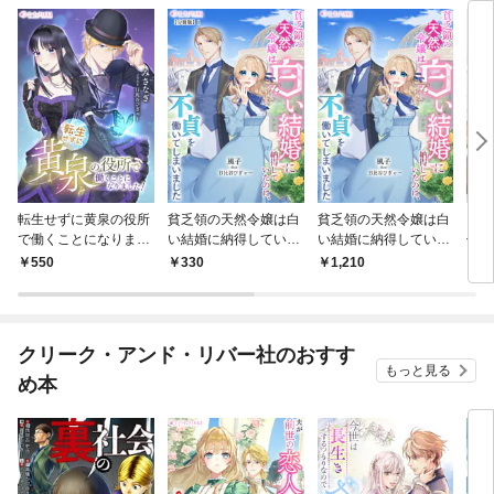
転生せずに黄泉の役所
貧乏領の天然令嬢は白
貧乏領の天然令嬢は白
「我
で働くことになりまし
い結婚に納得していた
い結婚に納得していた
保護
た！
のに、不貞を働いてし
のに、不貞を働いてし
に大
550
330
1,210
2
まいました【分冊版】
まいました
した
1
クリーク・アンド・リバー社のおすす
もっと見る
め本