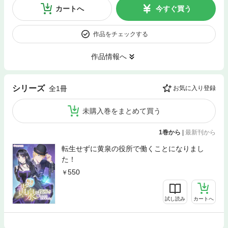
カートへ
今すぐ買う
作品をチェックする
作品情報へ
シリーズ
全1冊
お気に入り登録
未購入巻をまとめて買う
1巻から
|
最新刊から
転生せずに黄泉の役所で働くことになりまし
た！
550
試し読み
カートへ