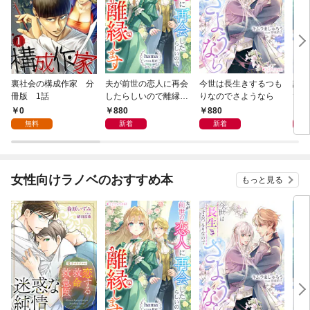
裏社会の構成作家 分
夫が前世の恋人に再会
今世は長生きするつも
話し
冊版 1話
したらしいので離縁し
りなのでさようなら
でし
ます
0
880
880
1,
無料
新着
新着
女性向けラノベのおすすめ本
もっと見る