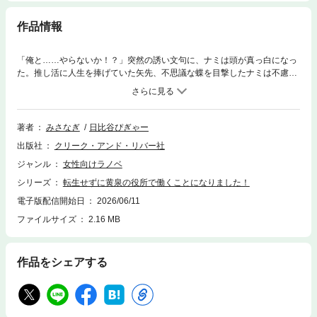
作品情報
「俺と……やらないか！？」突然の誘い文句に、ナミは頭が真っ白になっ
た。推し活に人生を捧げていた矢先、不思議な蝶を目撃したナミは不慮の
事故で還らぬ人に。黄泉の役所を訪れ、流行りの転生を試みるもうまくい
かず途方に暮れていたとき、室長のクロハと出会った。前世に未練タラタ
ラだったこともあり、生き返りたいと打診するとすごい剣幕で怒鳴られて
しまう。だが、死ぬ直前に見かけた蝶の話を切り出すと、なぜかクロハの
著者
みさなぎ
日比谷ぴぎゃー
態度は一変し、仕事を手伝わないかと持ちかけられる。ノルマを３つ達成
出版社
クリーク・アンド・リバー社
した暁には願い事を叶えてくれると聞き、ナミはやる気になる。もう一
度、大好きな推しに会うために奮闘するナミと、それを陰で支え見守るツ
ジャンル
女性向けラノベ
ンデレ上司クロハの異世界で巻き起こるちょっと切ないヒューマンラブス
シリーズ
転生せずに黄泉の役所で働くことになりました！
トーリー。
電子版配信開始日
2026/06/11
ファイルサイズ
2.16 MB
作品をシェアする