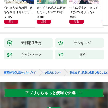
恋する救命救急医 迷
夫が前世の恋人に再会
今世は長生きするつも
話し
惑な純情【電子オリジ
したらしいので離縁し
りなのでさようなら
でし
ナル】
ます
605
880
880
1,
新着
新着
新着
新刊配信予定
ランキング
キャンペーン
無料
漫画無料試し読みならdブック
女性向けラノベ
転生せずに黄泉の役所で働くこと
アプリならもっと便利で快適に！