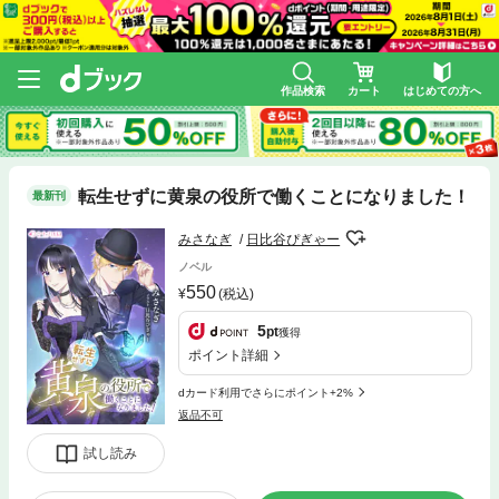
作品検索
カート
はじめての方へ
転生せずに黄泉の役所で働くことになりました！
最新刊
みさなぎ
日比谷ぴぎゃー
ノベル
550
(税込)
5
pt
獲得
ポイント詳細
dカード利用でさらにポイント+2%
返品不可
試し読み