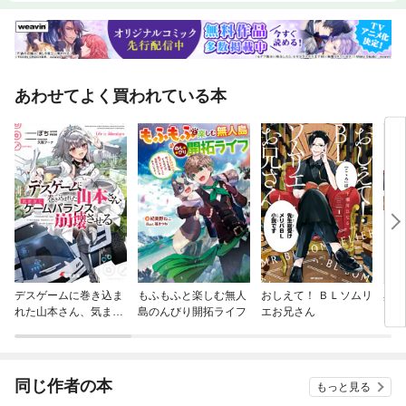
あわせてよく買われている本
デスゲームに巻き込ま
もふもふと楽しむ無人
おしえて！ ＢＬソムリ
異世
れた山本さん、気まま
島のんびり開拓ライフ
エお兄さん
にゲームバランスを崩
壊させる
同じ作者の本
もっと見る