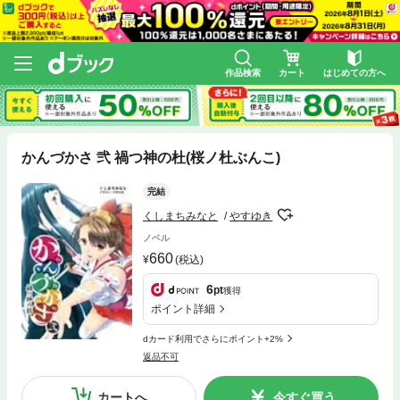
作品検索
カート
はじめての方へ
かんづかさ 弐 禍つ神の杜(桜ノ杜ぶんこ)
完結
くしまちみなと
やすゆき
ノベル
660
(税込)
6
pt
獲得
ポイント詳細
dカード利用でさらにポイント+2%
返品不可
カートへ
今すぐ買う