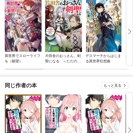
異世界でスローライフ
片田舎のおっさん、剣
デスマーチからはじま
最弱
を（願望）
聖になる ～ただの田
る異世界狂想曲
舎の剣術師範だったの
に、大成した弟子たち
が俺を放ってくれない
件～
同じ作者の本
もっと見る