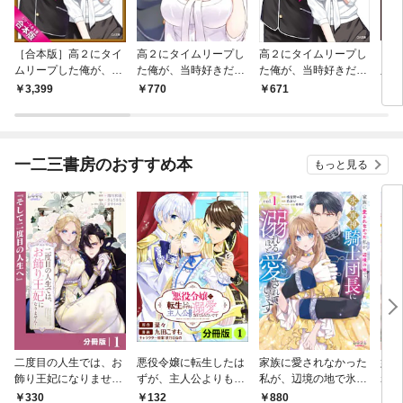
［合本版］高２にタイ
高２にタイムリープし
高２にタイムリープし
ヒメ
ムリープした俺が、当
た俺が、当時好きだっ
た俺が、当時好きだっ
血姫
時好きだった先生に告
た先生に告った結果 1
た先生に告った結果
3,399
770
671
6
った結果 全５巻
巻
一二三書房のおすすめ本
もっと見る
二度目の人生では、お
悪役令嬢に転生したは
家族に愛されなかった
妹に
飾り王妃になりませ
ずが、主人公よりも溺
私が、辺境の地で氷の
れた
ん！【分冊版】１
愛されてるみたいです
軍神騎士団長に溺れる
が、
880
8
330
132