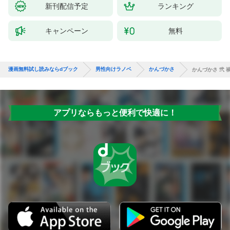
新刊配信予定
ランキング
キャンペーン
無料
漫画無料試し読みならdブック
男性向けラノベ
かんづかさ
かんづかさ 弐 
アプリならもっと便利で快適に！