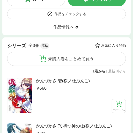
作品をチェックする
作品情報へ
全3冊
シリーズ
お気に入り登録
完結
未購入巻をまとめて買う
1巻から
|
最新刊から
かんづかさ 壱(桜ノ杜ぶんこ)
660
カートへ
かんづかさ 弐 禍つ神の杜(桜ノ杜ぶんこ)