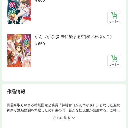
660
カートへ
かんづかさ 参 朱に染まる空(桜ノ杜ぶんこ)
660
カートへ
作品情報
御霊を取り締まる特別国家公務員『神祗官（かんづかさ）』となった五祝
神奈が魑魅魍魎を撃退したのも束の間、新たな怪現象が発生する。ご神体
である巨石から流れ出す血液。そして、新たに発見される昭和45年の消印
が押された、この世には存在しない夜刀浦市から届いた葉書。事件調査に
乗り出した神奈たちだったが、それは「禍つ神」によって引き起こされる