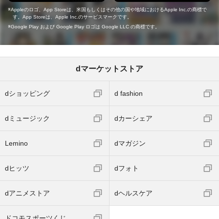
Appleのロゴ、App Storeは、米国もしくはその他の国や地域におけるApple Inc.の商標で
す。App Storeは、Apple Inc.のサービスマークです。
Google Play および Google Play ロゴは Google LLC の商標です。
dマーケットストア
dショッピング
d fashion
dミュージック
dカーシェア
Lemino
dマガジン
dヒッツ
dフォト
dアニメストア
dヘルスケア
ドコモスポーツくじ