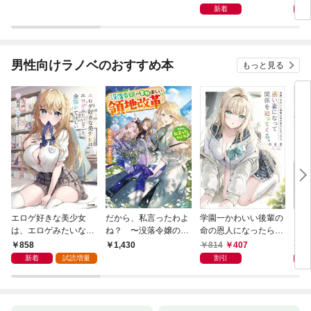
【分冊版】(ラワーレ
ほど愛されています１
伯に
新着
コミックス)1
１
男性向けラノベのおすすめ本
もっと見る
エロゲ好きな美少女
だから、私言ったわよ
学園一かわいい後輩の
くた
は、エロゲみたいなこ
ね？ 〜没落令嬢の案
命の恩人になったら、
ども
と全部シてほしい【電
外楽しい領地改革〜
通い妻になって関係を
858
814
407
8
1,430
子ＳＳ特典付き】
迫ってくる。
新着
試読増量
割引