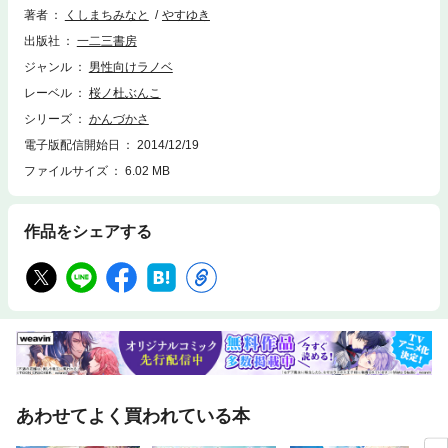
未曽有の惨事の予兆に過ぎなかった……。
著者
くしまちみなと
やすゆき
出版社
一二三書房
ジャンル
男性向けラノベ
レーベル
桜ノ杜ぶんこ
シリーズ
かんづかさ
電子版配信開始日
2014/12/19
ファイルサイズ
6.02 MB
作品をシェアする
あわせてよく買われている本