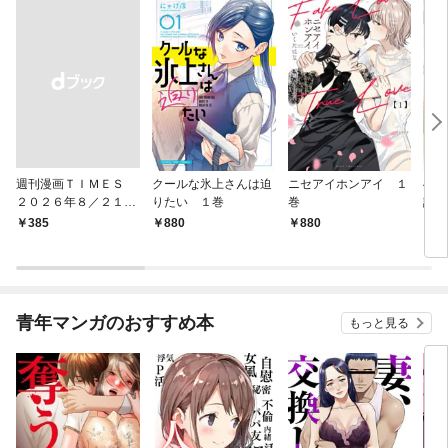
週刊漫画ＴＩＭＥＳ
クールな氷上さんは迫
ニセアイホンアイ １
へな
２０２６年８／２１・
りたい １巻
巻
話焼
２８合併号
巻
￥385
880
880
8
青年マンガのおすすめ本
もっと見る