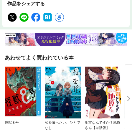
作品をシェアする
あわせてよく買われている本
怪獣８号
私を喰べたい、ひとで
地雷なんですか？地原
ヘル
なし
さん【単話版】
み好