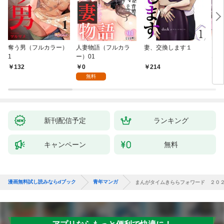
奪う男（フルカラー）
人妻物語（フルカラ
妻、交換します１
ごめ
1
ー）01
ない
0
132
214
1
無料
新刊配信予定
ランキング
キャンペーン
無料
漫画無料試し読みならdブック
青年マンガ
まんがタイムきららフォワード ２０