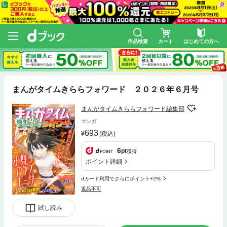
作品検索
カート
はじめての方へ
まんがタイムきららフォワード ２０２６年６月号
まんがタイムきららフォワード編集部
マンガ
693
(税込)
6
pt
獲得
ポイント詳細
dカード利用でさらにポイント+2%
返品不可
試し読み