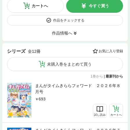
カートへ
今すぐ買う
作品をチェックする
作品情報へ
シリーズ
全12冊
お気に入り登録
未購入巻をまとめて買う
1巻から
|
最新刊から
まんがタイムきららフォワード ２０２６年８
月号
693
試し読み
カートへ