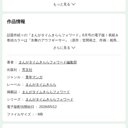
もっと見る
作品情報
話題作続々の『まんがタイムきららフォワード』6月号の電子版！表紙＆
巻頭カラーは『氷舞のアウフギーサー』（原作：笠間裕之、作画：相馬
一）が飾ります！！ その他、期待の新連載『はれのひけのひ～はんなり女
将大内さん～』（雪宮ありさ）、『球詠』（マウンテンプクイチ）、『ス
チームドリーム』（絵茶漬け）、『マギアレコード 魔法少女まどか☆マギ
カ外伝』（富士フジノ×Magica Quartet）と豪華ラインナップでお届けし
著者
まんがタイムきららフォワード編集部
ます！※本作品は紙版刊行物を電子化したものです。
出版社
芳文社
ジャンル
青年マンガ
レーベル
まんがタイムきらら
掲載誌
まんがタイムきららフォワード
シリーズ
まんがタイムきららフォワード
電子版配信開始日
2026/05/12
ファイルサイズ
- MB