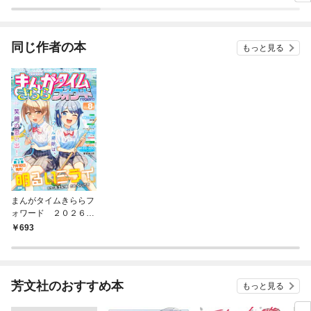
設定
る～
同じ作者の本
もっと見る
まんがタイムきららフ
ォワード ２０２６年
８月号
693
芳文社のおすすめ本
もっと見る