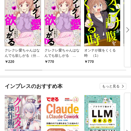
クレクレ愛ちゃんはな
クレクレ愛ちゃんはな
オンナが腹をくくる
オン
んでも欲しがる（分冊
んでも欲しがる
時 （1）
（分
版） 【第1話】
（1）
話】
220
770
770
2
インプレスのおすすめ本
もっと見る