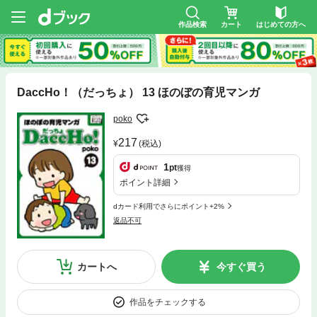
作品検索
カート
はじめての方へ
DaccHo！（だっちょ） 13 ほのぼの育児マンガ
poko
217
(税込)
1
pt
獲得
ポイント詳細
dカード利用でさらにポイント+2%
返品不可
カートへ
今すぐ買う
作品をチェックする