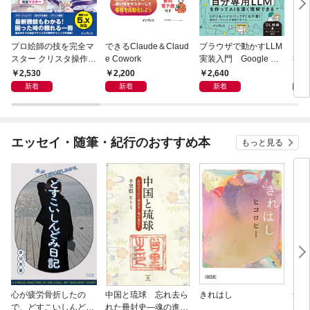
プロ絵師の技を完全マ
できるClaude＆Claud
ブラウザで動かすLLM
電子
スター クリスタ操作術
e Cowork
実装入門 Google Col
報告
決定版 改訂2版 CLIP S
aboratoryで実践するL
2,530
2,200
2,640
9
TUDIO PAINT PRO/E
LM・RAG・ファイン
新着
新着
新着
X/iPad対応
チューニング
エッセイ・随筆・紀行のおすすめ本
もっと見る
心が疲労骨折したの
中国と琉球 忘れ去ら
きれはし
母が
で、どすこいしんどみ
れた冊封史―魂の進化