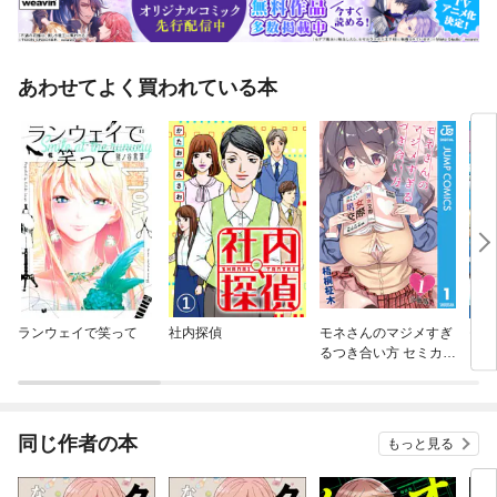
あわせてよく買われている本
ランウェイで笑って
社内探偵
モネさんのマジメすぎ
モー
るつき合い方 セミカラ
ー 分冊版
同じ作者の本
もっと見る