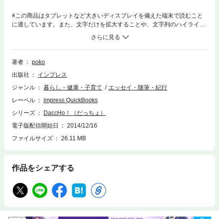
※この商品はタブレットなど大きいディスプレイを備えた端末で読むこと
に適しています。また、文字だけを拡大することや、文字列のハイライ
ト、検索、辞書の参照、引用などの機能が使用できません。グラフィック
デザイナー・漫画家として活動する著者が、うーちゃん(長女)とコウくん
(長男)、家族との日常を描いたオールカラー・マンガ。自身のリアルな子
育ての体験談を中心に、ほのぼのと心温まる、また思わず笑ってしまうス
著者
poko
トーリーが満載です！第13巻は、うーちゃんが7～8歳、コウくんが4歳の
出版社
インプレス
頃のお話しを収録。▼著者紹介pokoイラストレーター・漫画家。1976年
生まれのAB型。東洋美術学校絵画科卒業。グラフィックデザイナーとして
ジャンル
暮らし・健康・子育て
エッセイ・随筆・紀行
制作会社に入社。長女を出産後、2006年にフリーとして独立。
レーベル
impress QuickBooks
シリーズ
DaccHo！（だっちょ）
電子版配信開始日
2014/12/16
ファイルサイズ
26.11 MB
作品をシェアする