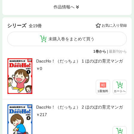
作品情報へ
シリーズ
全19冊
お気に入り登録
未購入巻をまとめて買う
1巻から
|
最新刊から
DaccHo！（だっちょ） 1 ほのぼの育児マンガ
0
1冊無料
カートへ
DaccHo！（だっちょ） 2 ほのぼの育児マンガ
217