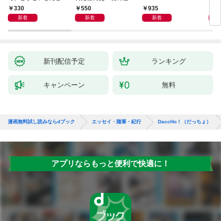
日記
―
330
550
935
1,
新着
新着
新着
新刊配信予定
ランキング
キャンペーン
無料
漫画無料試し読みならdブック
エッセイ・随筆・紀行
DaccHo！（だっちょ）
アプリならもっと便利で快適に！