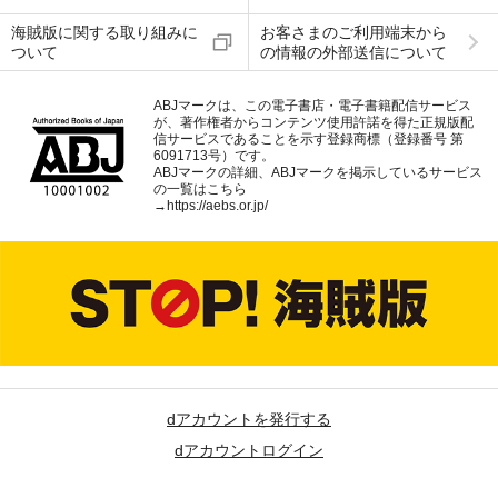
海賊版に関する取り組みに
お客さまのご利用端末から
ついて
の情報の外部送信について
ABJマークは、この電子書店・電子書籍配信サービス
が、著作権者からコンテンツ使用許諾を得た正規版配
信サービスであることを示す登録商標（登録番号 第
6091713号）です。
ABJマークの詳細、ABJマークを掲示しているサービス
の一覧はこちら
→
https://aebs.or.jp/
dアカウントを発行する
dアカウントログイン