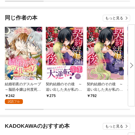
分冊版】
同じ作者の本
もっと見る
結婚初夜のデスループ
契約結婚のその後 ～
契約結婚のその後 ～
人質
～脳筋令嬢は何度死ん
追い出した夫が私の価
追い出した夫が私の価
の聖
でもめげません～【分
値を知るまで～ 分冊
値を知るまで～（１）
に嫁
242
275
792
8
冊版】 1
版（１）
試読フル
KADOKAWAのおすすめ本
もっと見る