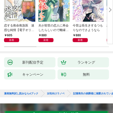
恋する救命救急医 迷
夫が前世の恋人に再会
今世は長生きするつも
話し
惑な純情【電子オリジ
したらしいので離縁し
りなのでさようなら
でし
ナル】
ます
605
880
880
1,
新着
新着
新着
新刊配信予定
ランキング
キャンペーン
無料
漫画無料試し読みならdブック
女性向けラノベ
記憶喪失の侯爵様に溺愛されてい