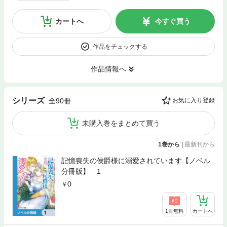
カートへ
今すぐ買う
作品をチェックする
作品情報へ
シリーズ
全90冊
お気に入り登録
未購入巻をまとめて買う
1巻から
|
最新刊から
記憶喪失の侯爵様に溺愛されています【ノベル
分冊版】 1
0
1冊無料
カートへ