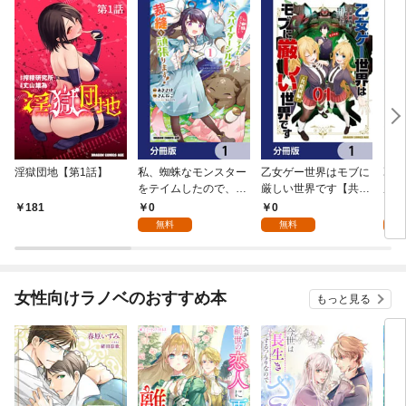
淫獄団地【第1話】
私、蜘蛛なモンスター
乙女ゲー世界はモブに
乙女
をテイムしたので、ス
厳しい世界です【共和
厳し
パイダーシルクで裁縫
国編】【分冊版】 1
国
0
0
8
181
を頑張ります！【分冊
無料
無料
試
版】 1
女性向けラノベのおすすめ本
もっと見る