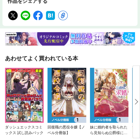
作品をシェアする
あわせてよく買われている本
ダッシュエックスコミ
回復職の悪役令嬢【ノ
妹に婚約者を取られた
無能
ックス 試し読みパック
ベル分冊版】
ら見知らぬ公爵様に求
たい
婚されました【ノベル