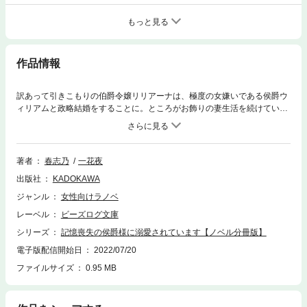
もっと見る
作品情報
訳あって引きこもりの伯爵令嬢リリアーナは、極度の女嫌いである侯爵ウ
ィリアムと政略結婚をすることに。ところがお飾りの妻生活を続けていた
ある日、旦那様が記憶喪失になり、一目惚れされてしまい!?「……わたし
のつま、せかいいち、かわいい」「だ、旦那様、どうなさいました？」
甘々で過保護になった旦那様とやり直す、夫婦の馴れ初め(ラブストーリ
ー)！ 分冊版第32弾。※本作品は単行本を分割したもので、本編内容は同
著者
春志乃
一花夜
一のものとなります。重複購入にご注意ください。
出版社
KADOKAWA
ジャンル
女性向けラノベ
レーベル
ビーズログ文庫
シリーズ
記憶喪失の侯爵様に溺愛されています【ノベル分冊版】
電子版配信開始日
2022/07/20
ファイルサイズ
0.95 MB