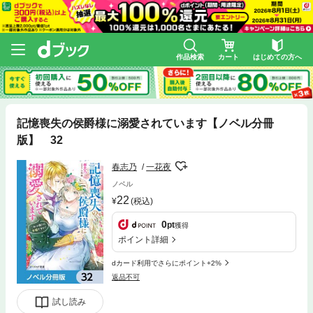
作品検索
カート
はじめての方へ
記憶喪失の侯爵様に溺愛されています【ノベル分冊
版】 32
春志乃
一花夜
ノベル
22
(税込)
0
pt
獲得
ポイント詳細
dカード利用でさらにポイント+2%
返品不可
試し読み