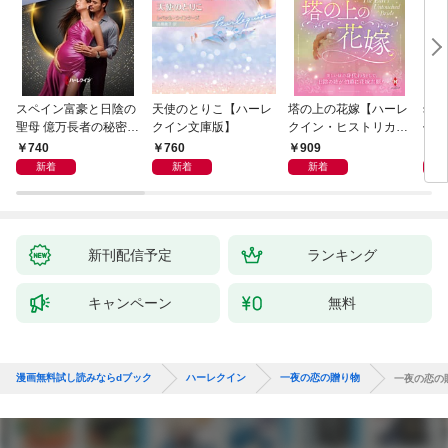
スペイン富豪と日陰の
天使のとりこ【ハーレ
塔の上の花嫁【ハーレ
幼す
聖母 億万長者の秘密同
クイン文庫版】
クイン・ヒストリカ
作選
盟 II ハーレクイン・ロ
ル・スペシャル版】
イマ
740
760
909
7
マンス～純潔のシンデ
新着
新着
新着
レラ～
新刊配信予定
ランキング
キャンペーン
無料
漫画無料試し読みならdブック
ハーレクイン
一夜の恋の贈り物
一夜の恋の