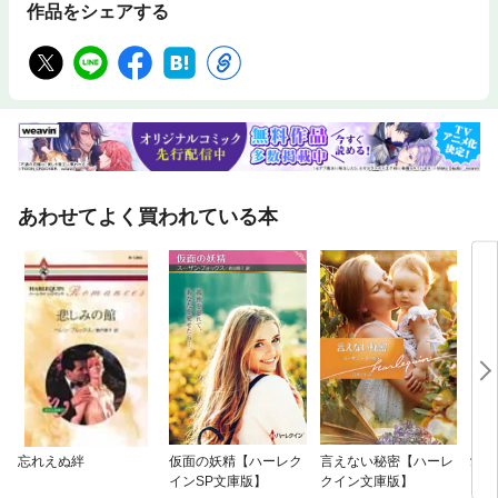
作品をシェアする
あわせてよく買われている本
忘れえぬ絆
仮面の妖精【ハーレク
言えない秘密【ハーレ
愛の
インSP文庫版】
クイン文庫版】