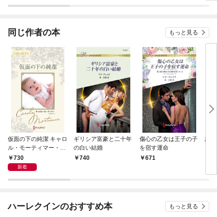
同じ作者の本
もっと見る
仮面の下の純潔 キャロ
ギリシア富豪と二十年
傷心の乙女は王子の子
誘惑
ル・モーティマー・コ
の白い結婚
を宿す運命
クイ
レクション【ハーレク
730
740
671
6
イン・マスターピース
新着
版】
ハーレクインのおすすめ本
もっと見る