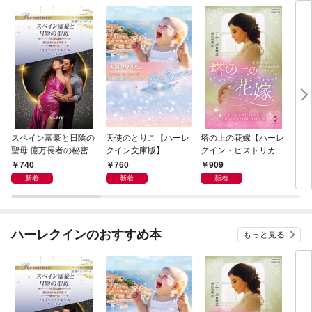
スペイン富豪と日陰の
天使のとりこ【ハーレ
塔の上の花嫁【ハーレ
幼す
聖母 億万長者の秘密同
クイン文庫版】
クイン・ヒストリカ
作選
盟 II ハーレクイン・ロ
ル・スペシャル版】
イマ
740
760
909
7
マンス～純潔のシンデ
新着
新着
新着
レラ～
ハーレクインのおすすめ本
もっと見る