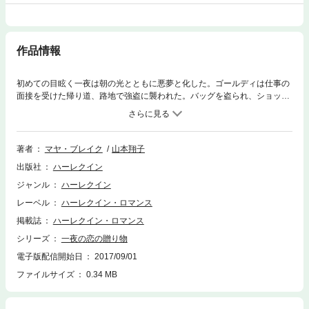
作品情報
初めての目眩く一夜は朝の光とともに悪夢と化した。ゴールディは仕事の
面接を受けた帰り道、路地で強盗に襲われた。バッグを盗られ、ショック
で呆然としていると、男性が通りかかった。彼はゴールディの怪我を応急
処置してくれたばかりか、ガエル・アギラルと名乗り、仕事まで紹介して
くれるという。スペイン人の大富豪が、なぜ私なんかに優しくしてくれる
の？ガエルのリムジンに乗り込んだときには、彼女はすでに彼に夢中で、
著者
マヤ・ブレイク
山本翔子
まるで魔法にかけられたかのように、純潔を差しだしてしまった。だが翌
出版社
ハーレクイン
朝、ガエルの姿は消えていた。枕元の1万ドルと引き替えに。私は娼婦じ
ゃないわ！ 憤るゴールディは後日妊娠に気づき……。■R‐3259『愛なき
ジャンル
ハーレクイン
億万長者の嫉妬』関連作をお贈りします。前作ヒーローの異母弟ガエルも
レーベル
ハーレクイン・ロマンス
また、愛を知らずに育ちました。ゴールディの妊娠を知って、ビジネスラ
イクな提案をしますが……。
掲載誌
ハーレクイン・ロマンス
シリーズ
一夜の恋の贈り物
電子版配信開始日
2017/09/01
ファイルサイズ
0.34 MB