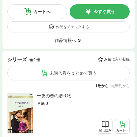
カートへ
今すぐ買う
作品をチェックする
作品情報へ
シリーズ
全1冊
お気に入り登録
未購入巻をまとめて買う
1巻から
|
最新刊から
一夜の恋の贈り物
660
試し読み
カートへ