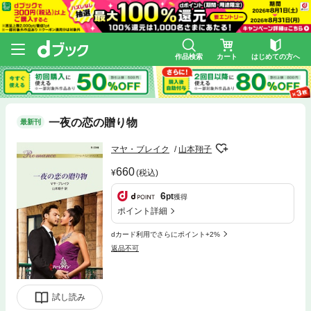
作品検索
カート
はじめての方へ
一夜の恋の贈り物
最新刊
マヤ・ブレイク
山本翔子
660
(税込)
6
pt
獲得
ポイント詳細
dカード利用でさらにポイント+2%
返品不可
試し読み