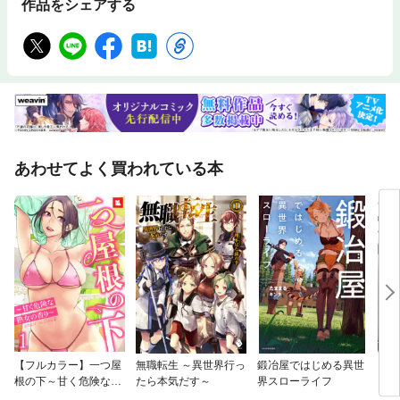
作品をシェアする
あわせてよく買われている本
【フルカラー】一つ屋
無職転生 ～異世界行っ
鍛冶屋ではじめる異世
スー
根の下～甘く危険な熟
たら本気だす～
界スローライフ
うふ
女の香り～