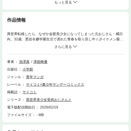
もっと見る
作品情報
異世界転移したら、なぜか金髪美少女になってしまった元おじさん・橘日
向。32歳、悪役令嬢学園生活で遅れた青春を取り戻し中☆彡イケメン眼鏡
の親友にパフェの"あ～ん"をおねだり、砂浜でダンスの練習もして、放課
後デート大満喫♪……のはずが怪しい関西弁グラサン男の誘いや、忍び寄
る魔王軍の影に事態は急展開。狂気で異色の異世界ラブコメ、恋も争いも
胸騒ぎが止まらない第17巻!!
著者
池澤真
津留崎優
出版社
小学館
ジャンル
青年マンガ
レーベル
サイコミ×裏少年サンデーコミックス
掲載誌
サイコミ
シリーズ
異世界美少女受肉おじさんと
電子版配信開始日
2026/02/19
ファイルサイズ
- MB