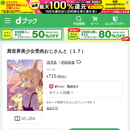
作品検索
カート
はじめての方へ
異世界美少女受肉おじさんと（１７）
池澤真
津留崎優
マンガ
715
(税込)
6
pt
獲得
ポイント詳細
dカード利用でさらにポイント+2%
返品不可
試し読み