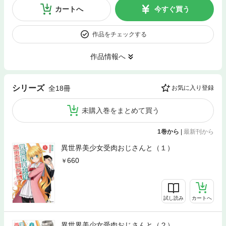
カートへ
今すぐ買う
作品をチェックする
作品情報へ
シリーズ
全18冊
お気に入り登録
未購入巻をまとめて買う
1巻から
|
最新刊から
異世界美少女受肉おじさんと（１）
660
試し読み
カートへ
異世界美少女受肉おじさんと（２）