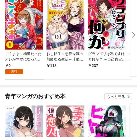
ごくまま～極道だった
おじ転生～悪役令嬢の
グランプリは私ですけ
後宮
オレがママになった話
加齢なる生活～【単
ど何か？ ～自己肯定モ
は謎
～【単話】（１）
話】（１）
ンスターのミスコン無
（１
0
118
237
2
双～【単話】（１）
無料
青年マンガのおすすめ本
もっと見る