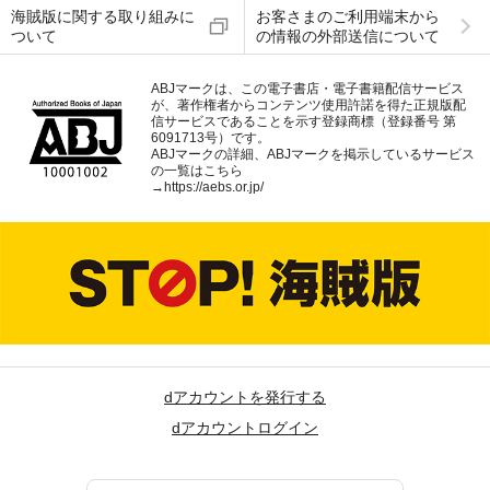
海賊版に関する取り組みに
お客さまのご利用端末から
ついて
の情報の外部送信について
ABJマークは、この電子書店・電子書籍配信サービス
が、著作権者からコンテンツ使用許諾を得た正規版配
信サービスであることを示す登録商標（登録番号 第
6091713号）です。
ABJマークの詳細、ABJマークを掲示しているサービス
の一覧はこちら
→
https://aebs.or.jp/
dアカウントを発行する
dアカウントログイン