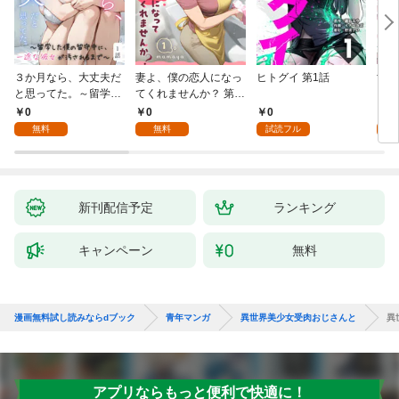
３か月なら、大丈夫だ
妻よ、僕の恋人になっ
ヒトグイ 第1話
世界
と思ってた。～留学し
てくれませんか？ 第1
レベ
た僕の留守中に、一途
話
0
0
0
0
な彼女が汚されるまで
無料
無料
試読フル
～ 1話
新刊配信予定
ランキング
キャンペーン
無料
漫画無料試し読みならdブック
青年マンガ
異世界美少女受肉おじさんと
異
アプリならもっと便利で快適に！