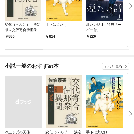
変化（へんげ） 決定
手下は犬だけ
煙たい話 1【特典ペー
鬼役
版～交代寄合伊那衆異
パー付】
聞（1）～
880
814
220
7
小説一般のおすすめ本
もっと見る
浄土ヶ浜の天使
変化（へんげ） 決定
手下は犬だけ
鬼役