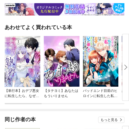
あわせてよく買われている本
【単行本】おデブ悪女
【タテヨミ】あなたは
バッドエンド目前のヒ
結界
に転生したら、なぜか
もういりません
ロインに転生した私、
ラスボス王子様に執着
今世では恋愛するつも
されています
りがチートな兄が離し
てくれません！？@C
OMIC
同じ作者の本
もっと見る