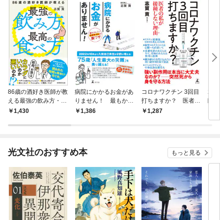
86歳の酒好き医師が教
病院にかかるお金があ
コロナワクチン 3回目
2千
える最強の飲み方・最
りません！ 最もかし
打ちますか？ 医者の
臨終
高の食べ方―結局、お
こい医療費捻出の裏ワ
私が接種しない理由
が幸
1,430
1,386
1,287
1,
酒はカラダにいいの
ザ
(わけ)
き方
か、悪いのか！？
光文社のおすすめ本
もっと見る