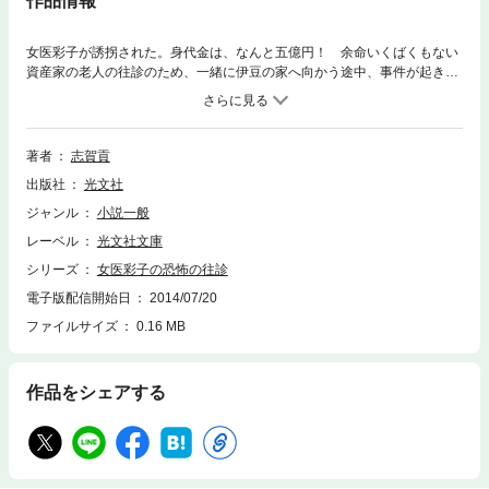
作品情報
女医彩子が誘拐された。身代金は、なんと五億円！ 余命いくばくもない
資産家の老人の往診のため、一緒に伊豆の家へ向かう途中、事件が起き
た。彩子はその優秀な頭脳をフル回転させて、犯人と対決するのだが。医
療の現場では、現代を生きる人々のさまざまな苦悩が、あからさまになっ
てよく見える。見習い医師彩子は、それをやさしくみつめる。
著者
志賀貢
出版社
光文社
ジャンル
小説一般
レーベル
光文社文庫
シリーズ
女医彩子の恐怖の往診
電子版配信開始日
2014/07/20
ファイルサイズ
0.16 MB
作品をシェアする