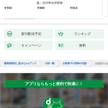
版～交代寄合伊那衆異
聞（1）～
￥550
880
814
7
新刊配信予定
ランキング
キャンペーン
無料
漫画無料試し読みならdブック
小説一般
女医彩子の恐怖の往診
女医彩子の
アプリならもっと便利で快適に！