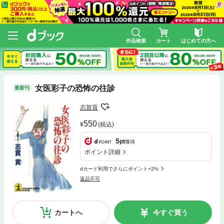
作品検索
カート
はじめての方へ
女医彩子の恐怖の往診
最新刊
志賀貢
550
(税込)
5
pt
獲得
ポイント詳細
dカード利用でさらにポイント+2%
返品不可
カートへ
今すぐ買う