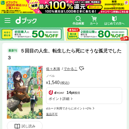
作品検索
カート
はじめての方へ
５回目の人生、転生したら死にそうな孤児でした
最新刊
３
佐々木鴻
でかるこ
ノベル
1,540
(税込)
14
pt
獲得
ポイント詳細
dカード利用でさらにポイント+2%
返品不可
試し読み