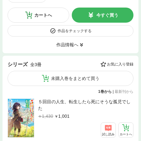
カートへ
今すぐ買う
作品をチェックする
作品情報へ
シリーズ
全3冊
お気に入り登録
未購入巻をまとめて買う
1巻から
|
最新刊から
５回目の人生、転生したら死にそうな孤児でし
た
1,430
1,001
試し読み
カートへ