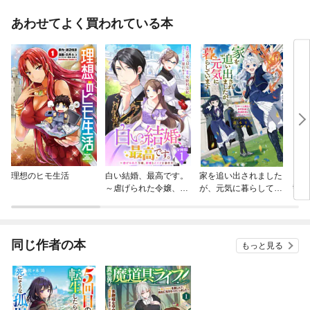
あわせてよく買われている本
理想のヒモ生活
白い結婚、最高です。
家を追い出されました
ブチ
～虐げられた令嬢、新
が、元気に暮らしてい
誓い
妻とメイドを兼任中～
ます
【分冊版】
同じ作者の本
もっと見る