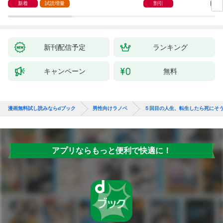
子ＳＳ特典付き】
迫ってくる。
新着
試読増量
割引
新刊配信予定
ランキング
キャンペーン
無料
漫画無料試し読みならdブック
男性向けラノベ
５回目の人生、転生したら死にそ
アプリならもっと便利で快適に！