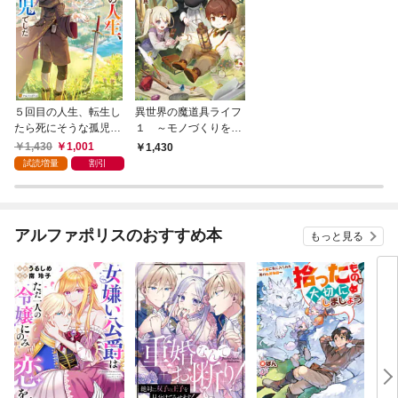
５回目の人生、転生し
異世界の魔道具ライフ
たら死にそうな孤児で
１ ～モノづくりを楽
した
しんで、自由に生きる
1,430
1,001
1,430
ことにしました～【電
試読増量
割引
子書店共通特典SS
付】
アルファポリスのおすすめ本
もっと見る