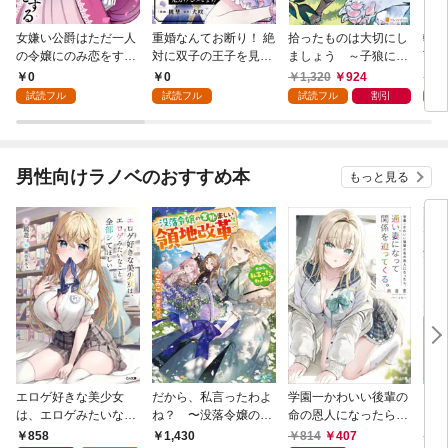
女嫌い公爵はただ一人
重婚なんてお断り！ 絶
拾ったものは大切にし
転生
の令嬢にのみ恋をする
対に双子の王子を見分
ましょう ～子狼に気
下に
（分冊版）第１話
けてみせます！（分冊
に入られた男の転移物
冒険
0
0
1,320
924
1,
版） 第１話
語～
試読フル
試読フル
試読フル
割引
試
男性向けラノベのおすすめ本
もっと見る
エロゲ好きな美少女
だから、私言ったわよ
学園一かわいい後輩の
くた
は、エロゲみたいなこ
ね？ 〜没落令嬢の案
命の恩人になったら、
ども
と全部シてほしい【電
外楽しい領地改革〜
通い妻になって関係を
858
814
407
8
1,430