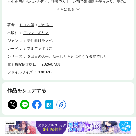
人生を与えられたナディ。神域で入手した苗で果樹園を作ったり、夢のマ
イホームを豪邸に大改造したり……迷宮氾濫から帰還したナディは、気ま
まな日々を謳歌していた。しかし、そんな彼女が所属する冒険者ギルドに
急報が届く。なんと、近隣の都市遺跡で凶悪な魔獣が大量発生したという
のだ。ナディは冒険者総出の討伐戦に参加することに。歴戦の猛者すら物
著者
佐々木鴻
でかるこ
量に押される大ピンチの中、逆転の切り札はナディのパワフル＆キュート
出版社
アルファポリス
な使い魔で――!? 規格外な最強少女の冒険ファンタジー、第３弾！
ジャンル
男性向けラノベ
レーベル
アルファポリス
シリーズ
５回目の人生、転生したら死にそうな孤児でした
電子版配信開始日
2026/07/08
ファイルサイズ
3.90 MB
作品をシェアする