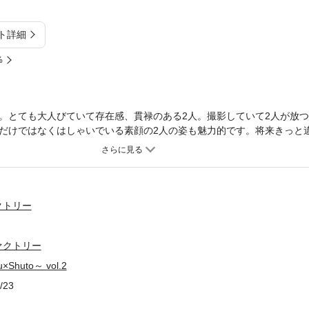
ト詳細
%
。とても大人びていて存在感、貫禄のある2人。撮影していて2人が放
だけではなくはしゃいでいる素顔の2人の姿も魅力的です。将来きっと
クトリー
ァクトリー
Shuto～ vol.2
/23