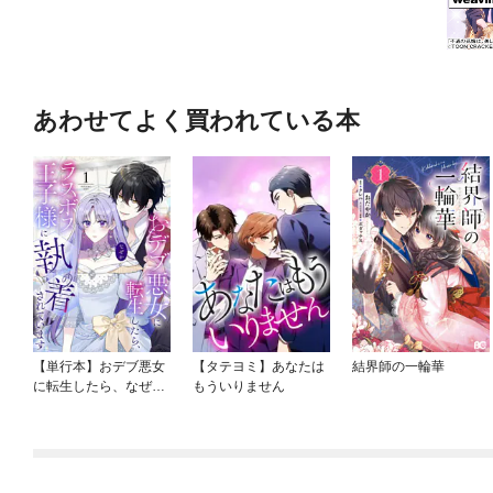
あわせてよく買われている本
【単行本】おデブ悪女
【タテヨミ】あなたは
結界師の一輪華
に転生したら、なぜか
もういりません
ラスボス王子様に執着
されています