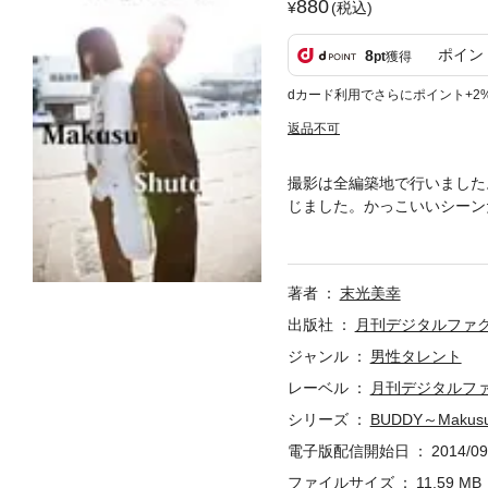
880
(税込)
ポイン
8
pt
獲得
dカード利用でさらにポイント+2
返品不可
撮影は全編築地で行いました
じました。かっこいいシーン
名になる2人の貴重な作品。
著者
末光美幸
出版社
月刊デジタルファ
ジャンル
男性タレント
レーベル
月刊デジタルフ
シリーズ
BUDDY～Makusu×
電子版配信開始日
2014/09
ファイルサイズ
11.59 MB