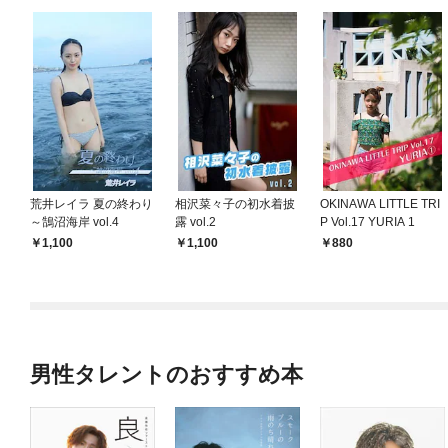
荒井レイラ 夏の終わり
相沢菜々子の初水着披
OKINAWA LITTLE TRI
～鵠沼海岸 vol.4
露 vol.2
P Vol.17 YURIA 1
1,100
1,100
880
男性タレントのおすすめ本