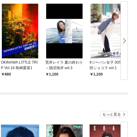
OKINAWA LITTLE TRI
荒井レイラ 夏の終わり
#ジーパン女子 005 池
O
P Vol.18 島崎愛菜1
～鵠沼海岸 vol.3
田ショコラ vol.1
P
880
1,100
1,100
もっと見る