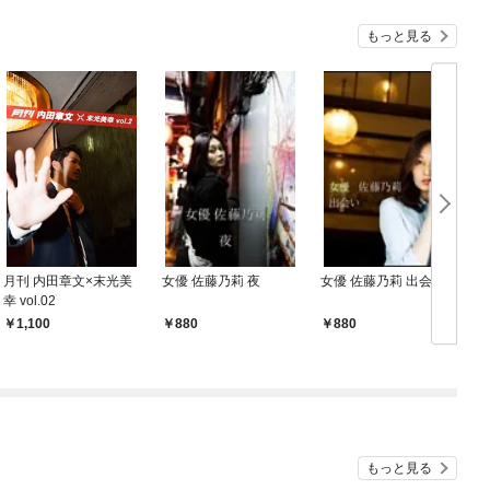
もっと見る
月刊 内田章文×末光美
女優 佐藤乃莉 夜
女優 佐藤乃莉 出会い
女
幸 vol.02
1,100
880
￥880
￥
もっと見る