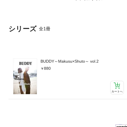
シリーズ
全1冊
BUDDY～Makusu×Shuto～ vol.2
880
カートへ