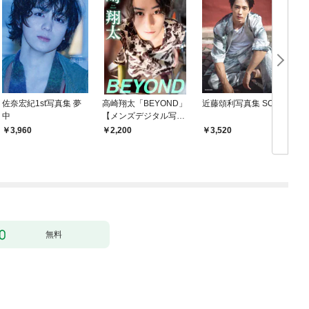
佐奈宏紀1st写真集 夢
高崎翔太「BEYOND」
近藤頌利写真集 SOAR
中
【メンズデジタル写真
集】
3,960
2,200
3,520
無料