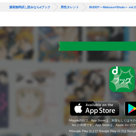
漫画無料試し読みならdブック
男性タレント
BUDDY～Makusu×Shuto～ vol.2
Appleのロゴ、App Storeは、米国もしくはそ
Inc.の商標です。App Storeは、Apple In
Google Play および Google Play ロゴは Go