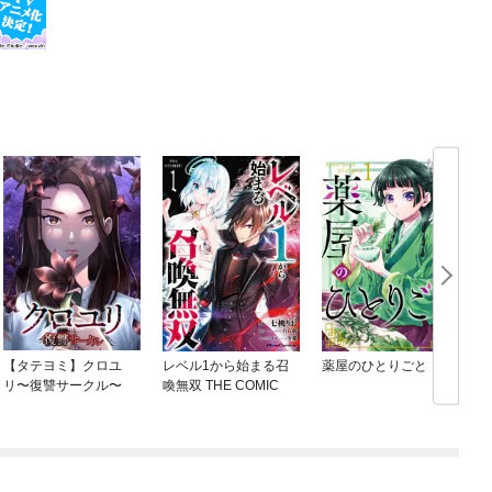
【タテヨミ】クロユ
レベル1から始まる召
薬屋のひとりごと
リ〜復讐サークル〜
喚無双 THE COMIC