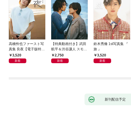
高橋怜也ファースト写
【特典動画付き】武田
鈴木秀脩 1st写真集 『
真集 良夜【電子版特典
航平＆渋谷謙人 スモー
旅 』
付き】
クブルーの雨のち晴れ
3,520
2,750
3,520
ドラマ公式デジタル写
新着
新着
新着
真集
新刊配信予定