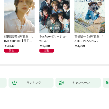
紀田基邦1st写真集 L
BoyAge-ボヤージュ-
高橋駿一 1st写真集 『
ove Yourself【電子版
vol.30
STILL PEAKING 』
特典カット付き】
3,630
1,980
3,999
新着
新着
ランキング
キャンペーン