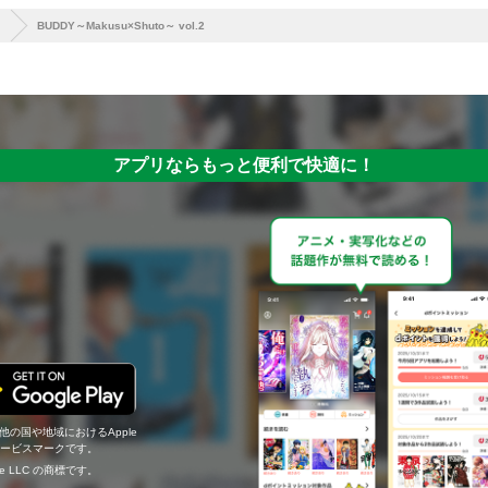
BUDDY～Makusu×Shuto～ vol.2
アプリならもっと便利で快適に！
の他の国や地域におけるApple
c.のサービスマークです。
ogle LLC の商標です。