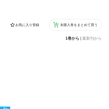
お気に入り登録
未購入巻をまとめて買う
1巻から
|
最新刊から