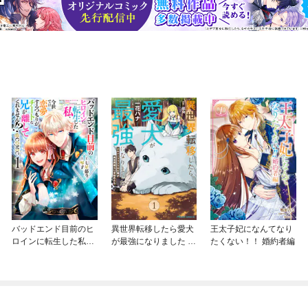
バッドエンド目前のヒ
異世界転移したら愛犬
王太子妃になんてなり
ロインに転生した私、
が最強になりました ～
たくない！！ 婚約者編
今世では恋愛するつも
シルバーフェンリルと
りがチートな兄が離し
俺が異世界暮らしを始
てくれません！？@C
めたら～ THE COMIC
OMIC