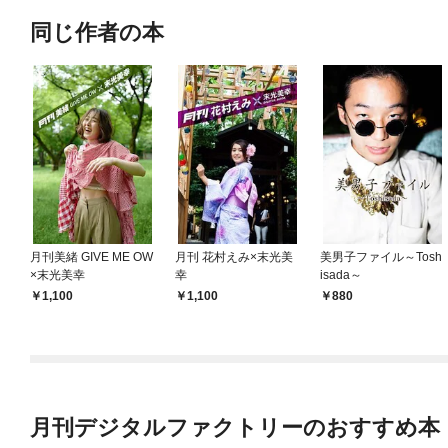
同じ作者の本
月刊美緒 GIVE ME OW
月刊 花村えみ×末光美
美男子ファイル～Tosh
×末光美幸
幸
isada～
1,100
1,100
880
月刊デジタルファクトリーのおすすめ本