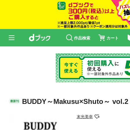
作品検索
カート
BUDDY～Makusu×Shuto～ vol.2
最新刊
末光美幸