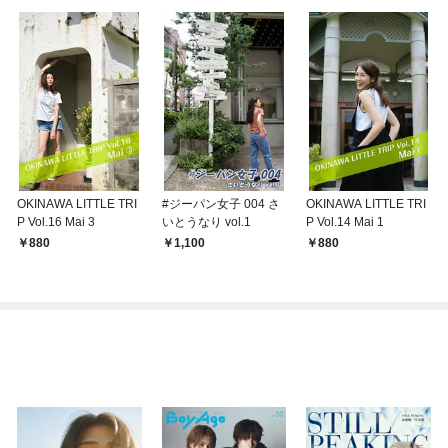
OKINAWA LITTLE TRI
#ジーパン女子 004 さ
OKINAWA LITTLE TRI
P Vol.16 Mai 3
いとうなり vol.1
P Vol.14 Mai 1
880
1,100
880