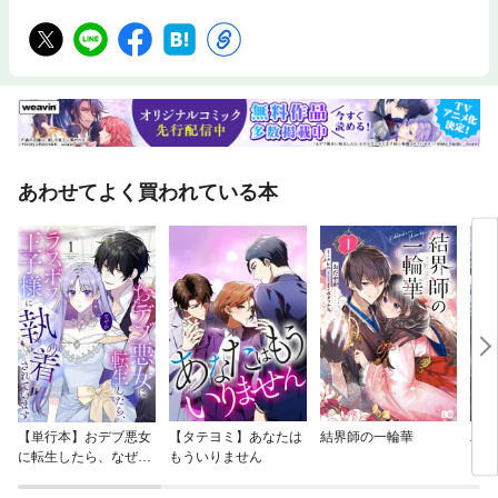
あわせてよく買われている本
【単行本】おデブ悪女
【タテヨミ】あなたは
結界師の一輪華
バッ
に転生したら、なぜか
もういりません
ロイ
ラスボス王子様に執着
今世
されています
りが