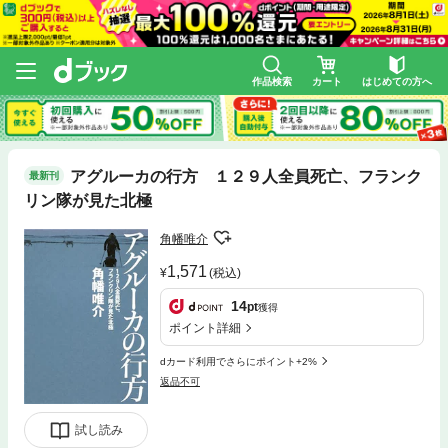
作品検索
カート
はじめての方へ
アグルーカの行方 １２９人全員死亡、フランク
最新刊
リン隊が見た北極
角幡唯介
1,571
(税込)
14
pt
獲得
ポイント詳細
dカード利用でさらにポイント+2%
返品不可
試し読み