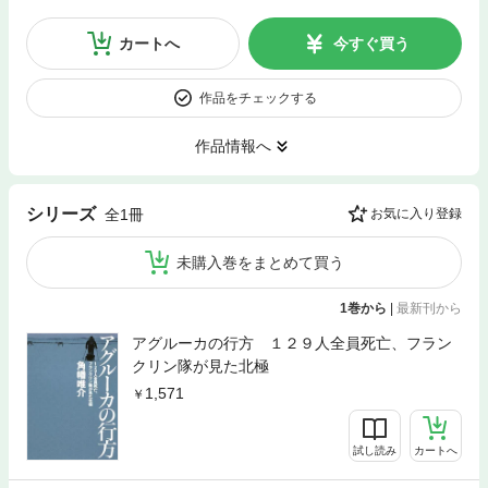
カートへ
今すぐ買う
作品をチェックする
作品情報へ
シリーズ
全1冊
お気に入り登録
未購入巻をまとめて買う
1巻から
|
最新刊から
アグルーカの行方 １２９人全員死亡、フラン
クリン隊が見た北極
1,571
試し読み
カートへ