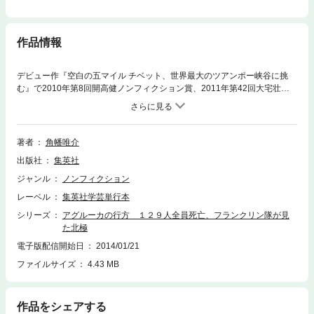
作品情報
デビュー作『空白の五マイル チベット、世界最大のツアンポー峡谷に挑
む』で2010年第8回開高健ノンフィクション賞、2011年第42回大宅壮一
ノンフィクション賞、2011年第1回梅棹忠夫･山と探検文学賞を受賞し、
『雪男は向こうからやって来た』で2012年第31回新田次郎文学賞を受賞
した若き冒険作家の最新作! 今なお命の瀬戸際まで人間を追いつめる酷寒
の北極圏。19世紀、地図なき世界と戦い、還らなかった人々を追う、壮絶
著者
角幡唯介
な1600キロ徒歩行! 人間の生と死をめぐる力強い物語!
出版社
集英社
ジャンル
ノンフィクション
レーベル
集英社学芸単行本
シリーズ
アグルーカの行方 １２９人全員死亡、フランクリン隊が見
た北極
電子版配信開始日
2014/01/21
ファイルサイズ
4.43 MB
作品をシェアする