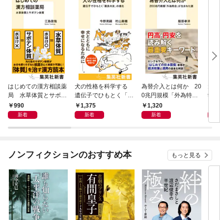
はじめての漢方相談薬
犬の性格を科学する
為替介入とは何か 20
大江
局 水草体質とサボテ
遺伝子でひもとく「最
0兆円規模「外為特
学と
ン体質
良の友」の進化
会」が生まれた謎
から
990
1,375
1,320
1,
新着
新着
新着
ノンフィクションのおすすめ本
もっと見る