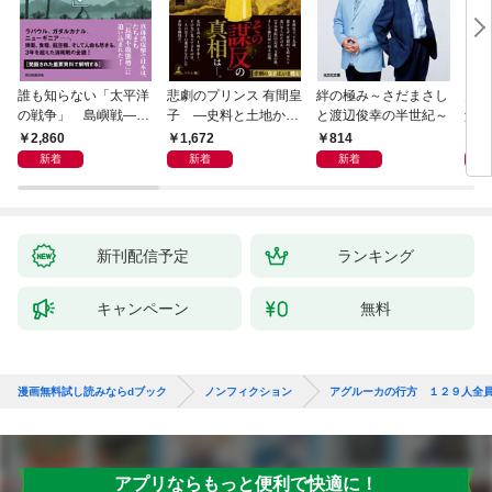
誰も知らない「太平洋
悲劇のプリンス 有間皇
絆の極み～さだまさし
鬼が
の戦争」 島嶼戦――
子 ―史料と土地から
と渡辺俊幸の半世紀～
父と
マッカーサーとの激闘
読み直す十九年の生涯
赦し
2,860
1,672
814
1,
の真実
新着
新着
新着
新刊配信予定
ランキング
キャンペーン
無料
漫画無料試し読みならdブック
ノンフィクション
アグルーカの行方 １２９人全
アプリならもっと便利で快適に！