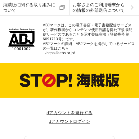
海賊版に関する取り組みに
お客さまのご利用端末から
ついて
の情報の外部送信について
ABJマークは、この電子書店・電子書籍配信サービス
が、著作権者からコンテンツ使用許諾を得た正規版配
信サービスであることを示す登録商標（登録番号 第
6091713号）です。
ABJマークの詳細、ABJマークを掲示しているサービス
の一覧はこちら
→
https://aebs.or.jp/
dアカウントを発行する
dアカウントログイン