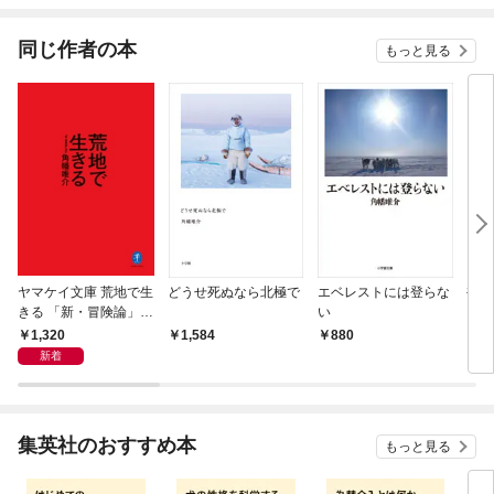
てく
OMI
同じ作者の本
もっと見る
ヤマケイ文庫 荒地で生
どうせ死ぬなら北極で
エベレストには登らな
裸の
きる 「新・冒険論」改
い
りと
訂
1,320
1,584
880
7
新着
集英社のおすすめ本
もっと見る