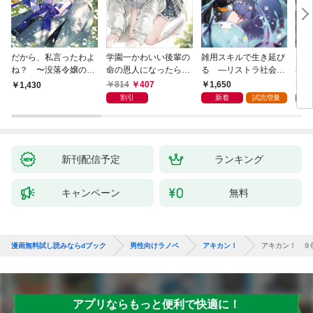
だから、私言ったわよ
学園一かわいい後輩の
雑用スキルで生き延び
天才
ね？ 〜没落令嬢の案
命の恩人になったら、
る —リストラ社会人
私の
外楽しい領地改革〜
通い妻になって関係を
のソロダンジョン攻略
戻っ
814
407
1,650
1,
1,430
迫ってくる。
記—
して
割引
新着
試読増量
新刊配信予定
ランキング
キャンペーン
無料
漫画無料試し読みならdブック
男性向けラノベ
アキカン！
アキカン！ ９
アプリならもっと便利で快適に！