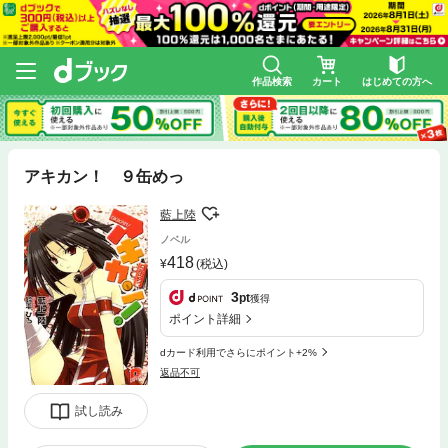
作品検索
カート
はじめての方へ
アキカン！ ９缶めっ
藍上陸
ノベル
418
(税込)
3
pt
獲得
ポイント詳細
dカード利用でさらにポイント+2%
返品不可
試し読み