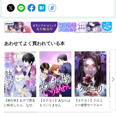
あわせてよく買われている本
【単行本】おデブ悪女
【タテヨミ】あなたは
【タテヨミ】クロユ
バッ
に転生したら、なぜか
もういりません
リ〜復讐サークル〜
ロイ
ラスボス王子様に執着
今世
されています
りが