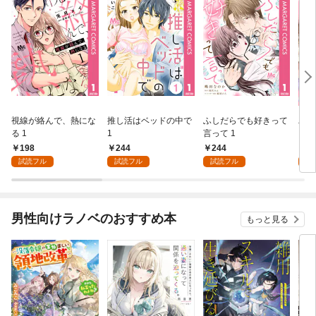
視線が絡んで、熱にな
推し活はベッドの中で
ふしだらでも好きって
パー
る 1
1
言って 1
ーシ
198
244
244
1
試読フル
試読フル
試読フル
試
男性向けラノベのおすすめ本
もっと見る