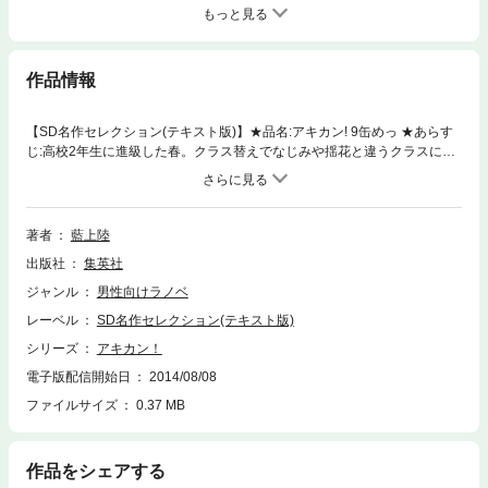
もっと見る
作品情報
【SD名作セレクション(テキスト版)】★品名:アキカン! 9缶めっ ★あらす
じ:高校2年生に進級した春。クラス替えでなじみや揺花と違うクラスにな
ったカケルは、ツッコミ役不在のまま下ネタをすべらせていた。メロンた
ちはこのお寒い現状を改善すべく、下ネタ禁止委員会を設立する。一方、
男屋は遅々として進まないアキカン･エレクトに新たなルールを設定し、
戦いの促進を謀る。エレクトに秘められた男屋の真の目的とは!? そして
著者
藍上陸
今、最強のアキカンが驚愕の事実とともに、その姿を現す!! 9缶目、開封!!
出版社
集英社
★賞味期限:開封後はお早めに。なくなる前に新しいメロンソーダを足して
ください。※この商品にはイラストが収録されていません。
ジャンル
男性向けラノベ
レーベル
SD名作セレクション(テキスト版)
シリーズ
アキカン！
電子版配信開始日
2014/08/08
ファイルサイズ
0.37 MB
作品をシェアする