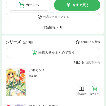
カートへ
今すぐ買う
作品をチェックする
作品情報へ
シリーズ
全10冊
お気に入り登録
未購入巻をまとめて買う
1巻から
|
最新刊から
アキカン！
418
試し読み
カートへ