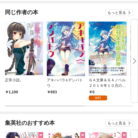
てく
OMI
同じ作者の本
もっと見る
正常小説。
アキハバラ∧デンパト
ＧＡ文庫＆ＧＡノベル
アキ
ウ
２０１６年１０月の新
刊 全作品立読み（合
0
1,100
693
4
本版）
無料
集英社のおすすめ本
もっと見る