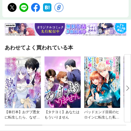
あわせてよく買われている本
【単行本】おデブ悪女
【タテヨミ】あなたは
バッドエンド目前のヒ
【タ
に転生したら、なぜか
もういりません
ロインに転生した私、
リ〜
ラスボス王子様に執着
今世では恋愛するつも
されています
りがチートな兄が離し