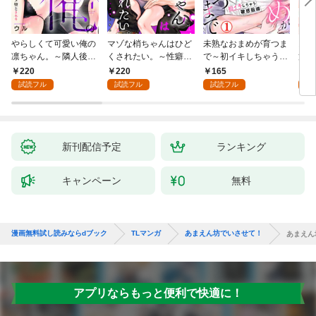
やらしくて可愛い俺の
マゾな梢ちゃんはひど
未熟なおまめが育つま
お見
凛ちゃん。～隣人後輩
くされたい。～性癖マ
で～初イキしちゃう敏
筋肉
くんのイキすぎた執着
ッチした後輩と欲望の
感指導～1
絶寸
220
220
165
1
にハメ堕とされる～(1)
ままにセックスしたら
1【
試読フル
試読フル
試読フル
試
～(1)
付き
新刊配信予定
ランキング
キャンペーン
無料
漫画無料試し読みならdブック
TLマンガ
あまえん坊でいさせて！
あまえん
アプリならもっと便利で快適に！