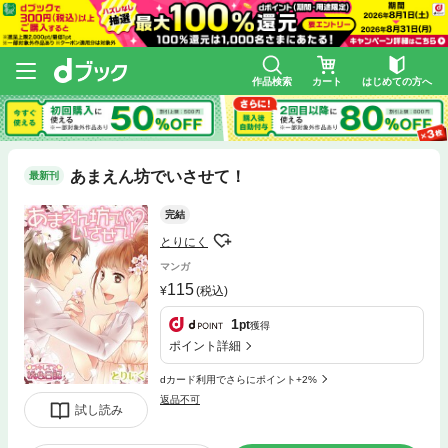
作品検索
カート
はじめての方へ
あまえん坊でいさせて！
最新刊
完結
とりにく
マンガ
115
(税込)
1
pt
獲得
ポイント詳細
dカード利用でさらにポイント+2%
返品不可
試し読み