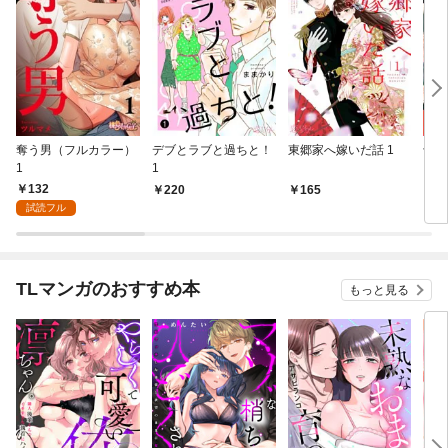
奪う男（フルカラー）
デブとラブと過ちと！
東郷家へ嫁いだ話 1
十億
1
1
ちの
132
220
165
1
試読フル
TLマンガのおすすめ本
もっと見る