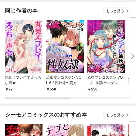
てくれません！？@C
OMIC
同じ作者の本
もっと見る
丸見えプレイでえっち
乙蜜マンゴスチン VO
乙蜜マンゴスチン VO
ハマ
な声☆
L.6「性奴隷〜貴方だ
L.4「溺愛ヤンデレ彼
事情
けのセックスドー
氏“殺したいほど愛し
77
550
550
1
ル〜」特集
てる”」特集
シーモアコミックスのおすすめ本
もっと見る