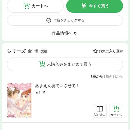
カートへ
今すぐ買う
作品をチェックする
作品情報へ
全1冊
シリーズ
お気に入り登録
完結
未購入巻をまとめて買う
1巻から
|
最新刊から
あまえん坊でいさせて！
115
試し読み
カートへ