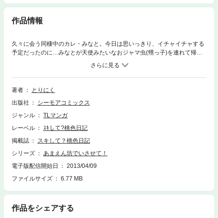
作品情報
久々に会う同棲中のカレ・みなと。今日は思いっきり、イチャイチャする
予定だったのに…みなとが天使みたいなおジャマ虫(甥っ子)を連れて帰っ
てきた！イチャイチャどころか完全にみなとを一人占めされて、私の欲求
不満は限界寸前☆【桃色日記】
著者
とりにく
出版社
シーモアコミックス
ジャンル
TLマンガ
レーベル
ｽｷして?桃色日記
掲載誌
スキして？桃色日記
シリーズ
あまえん坊でいさせて！
電子版配信開始日
2013/04/09
ファイルサイズ
6.77 MB
作品をシェアする