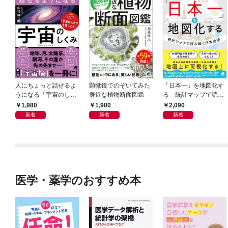
人にちょっと話せるよ
顕微鏡でのぞいてみた
「日本一」を地図化す
うになる「宇宙のしく
身近な植物断面図鑑
る 統計マップで読み
み」
解く日本地理
1,980
1,980
2,090
新着
新着
新着
医学・薬学のおすすめ本