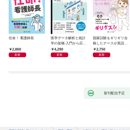
任命！ 看護師長
医学データ解析と統計
国家試験をギリギリ合
学の架橋 入門から応用
格したナースが英語論
へつなぐ
文を読めるようになっ
2,860
4,290
2,750
た理由
新着
新着
新着
新刊配信予定