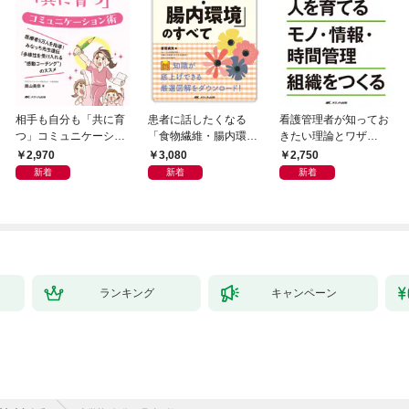
相手も自分も「共に育
患者に話したくなる
看護管理者が知ってお
つ」コミュニケーショ
「食物繊維・腸内環
きたい理論とワザ②
ン術
境」のすべて
人を育てる モノ・情
2,970
3,080
2,750
報・時間管理組織をつ
新着
新着
新着
くる
ランキング
キャンペーン