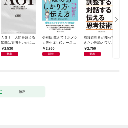
ＡＧＩ 人間を超える
令和版 教えて！ホメシ
看護管理者が知ってお
知能は文明をいかに変
カ先生 Z世代ナースの
きたい理論とワザ①
容させるか
ほめ方・しかり方・伝
調整する 対話する・伝
2,530
2,860
2,750
え方
える 思考技術
新着
新着
新着
無料