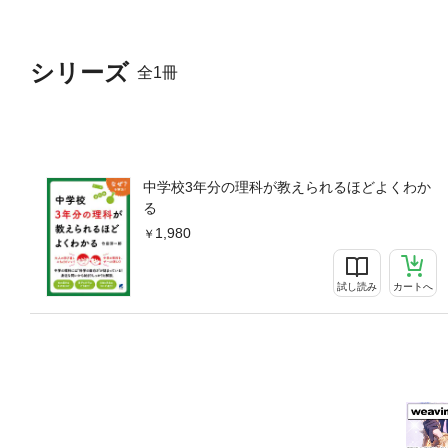
シリーズ
全1冊
中学校3年分の理科が教えられるほどよくわか
る
1,980
試し読み
カートへ