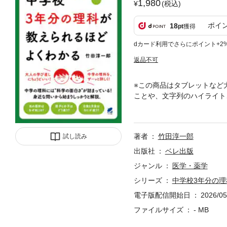
1,980
(税込)
ポイ
18
pt
獲得
dカード利用でさらにポイント+2
返品不可
※この商品はタブレットなど
ことや、文字列のハイライト
のおもしろさが詰まっていま
ことができなかったけれども
イエンスの入門として非常に
著者
竹田淳一郎
試し読み
学・生物・地学それぞれの科
は水の深いところと浅いとこ
出版社
ベレ出版
食と月食はどう違う？」など
ジャンル
医学・薬学
シリーズ
中学校3年分の
電子版配信開始日
2026/05
ファイルサイズ
- MB