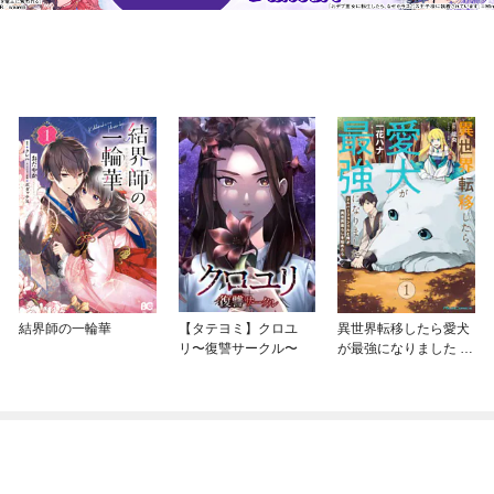
結界師の一輪華
【タテヨミ】クロユ
異世界転移したら愛犬
リ〜復讐サークル〜
が最強になりました ～
シルバーフェンリルと
俺が異世界暮らしを始
めたら～ THE COMIC