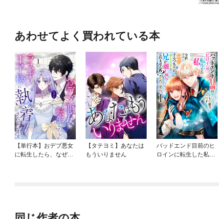
あわせてよく買われている本
【単行本】おデブ悪女
【タテヨミ】あなたは
バッドエンド目前のヒ
に転生したら、なぜか
もういりません
ロインに転生した私、
ラスボス王子様に執着
今世では恋愛するつも
されています
りがチートな兄が離し
てくれません！？@C
OMIC
同じ作者の本