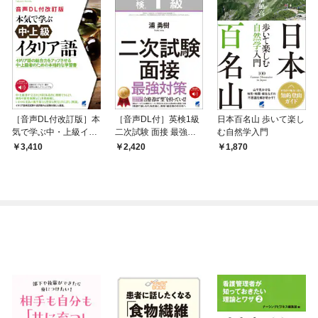
［音声DL付改訂版］本
［音声DL付］英検1級
日本百名山 歩いて楽し
気で学ぶ中・上級イタ
二次試験 面接 最強対
む自然学入門
リア語
策
3,410
2,420
1,870