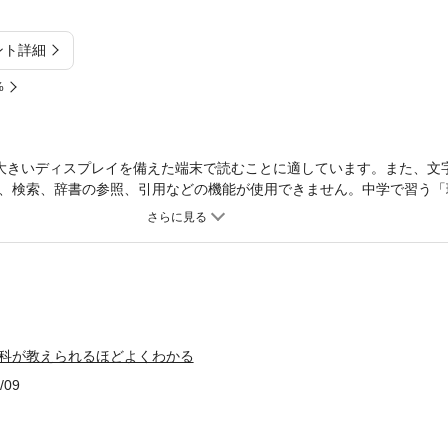
ント詳細
%
大きいディスプレイを備えた端末で読むことに適しています。また、文
、検索、辞書の参照、引用などの機能が使用できません。中学で習う「
す。中学生だった頃はテストで点数をとることに気をとられて理科のも
大人になり、様々な経験をして見聞を広めてきたことで、じつは中学で
おもしろいものだったと感じるようになる人は少なくありません。本書
目で中学１年から３年までの内容を網羅しながらも、教科書的なもので
ろでは異なる？」「イオンとはどのようなもの？」「遺伝子とDNAは
、それぞれに興味をひく内容を導入としてしっかりと解説していきます
理科が教えられるほどよくわかる
/09