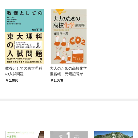
教養としての東大理科
大人のための高校化学
の入試問題
復習帳 元素記号が好
きになる
1,980
1,078