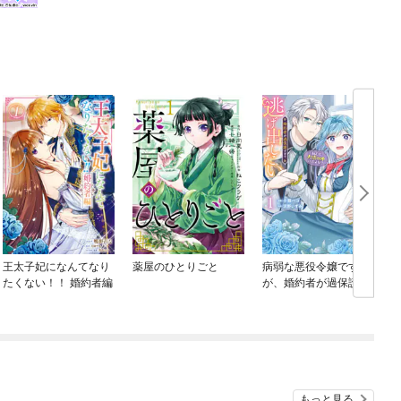
王太子妃になんてなり
薬屋のひとりごと
病弱な悪役令嬢です
たくない！！ 婚約者編
が、婚約者が過保護す
ぎて逃げ出したい(私た
ち犬猿の仲でしたよ
ね！？)
もっと見る