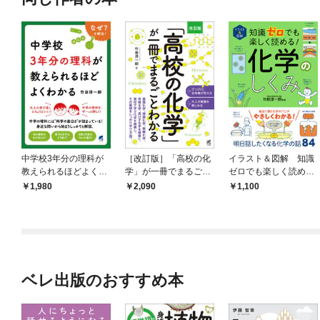
中学校3年分の理科が
［改訂版］「高校の化
イラスト＆図解 知識
教えられるほどよくわ
学」が一冊でまるごと
ゼロでも楽しく読め
かる
わかる
る！ 化学のしくみ
1,980
2,090
1,100
ベレ出版のおすすめ本