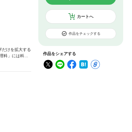
カートへ
作品をチェックする
字だけを拡大する
作品をシェアする
理科」には科学
つ魅力に気づく
習った理科はサ
では、物理・化
はなく、「浮力
どう違う？」「日
。