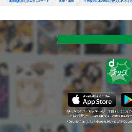
漫画無料試し読みならdブック
医学・薬学
中学校3年分の理科が教えられるほ
Appleのロゴ、App Storeは、米国もしくはそ
Inc.の商標です。App Storeは、Apple In
Google Play および Google Play ロゴは Go