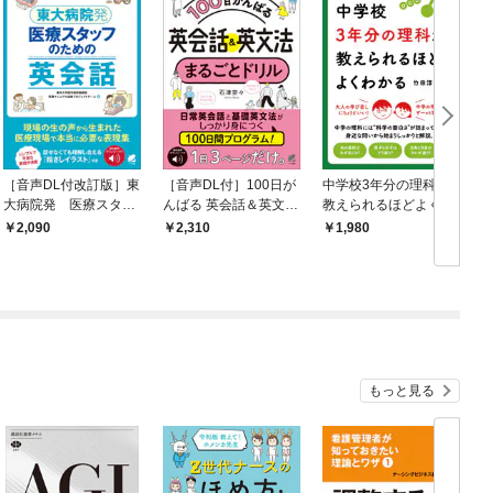
［音声DL付改訂版］東
［音声DL付］100日が
中学校3年分の理科が
大病院発 医療スタッ
んばる 英会話＆英文法
教えられるほどよくわ
フのための英会話
まるごとドリル
かる
2,090
2,310
1,980
もっと見る