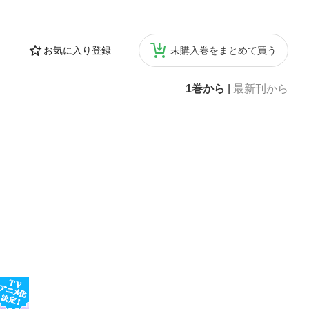
お気に入り登録
未購入巻をまとめて買う
1巻から
|
最新刊から