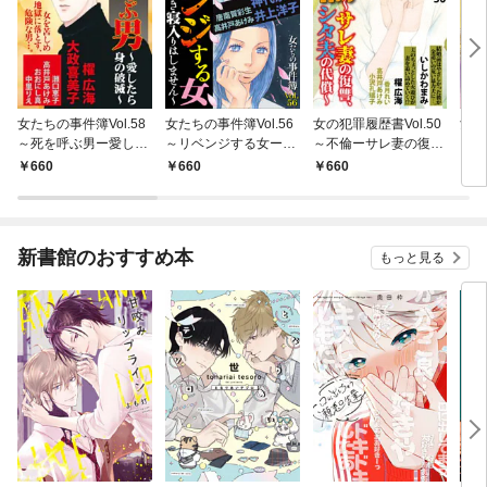
女たちの事件簿Vol.58
女たちの事件簿Vol.56
女の犯罪履歴書Vol.50
女の
～死を呼ぶ男ー愛した
～リベンジする女ー泣
～不倫ーサレ妻の復
ｌ．
ら身の破滅ー～ 1巻
き寝入りはしませんー
讐、シタ夫の代償ー～
つ男
660
660
660
6
～
新書館のおすすめ本
もっと見る