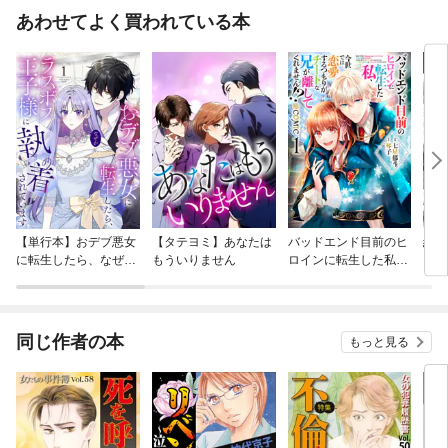
あわせてよく買われている本
【単行本】おデブ悪女
【タテヨミ】あなたは
バッドエンド目前のヒ
結界
に転生したら、なぜか
もういりません
ロインに転生した私、
ラスボス王子様に執着
今世では恋愛するつも
されています
りがチートな兄が離し
てくれません！？@C
OMIC
同じ作者の本
もっと見る