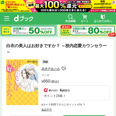
作品検索
カート
はじめての方へ
白衣の美人はお好きですか？ ～校内恋愛カウンセラー
～
完結
高井戸あけみ
マンガ
660
(税込)
6
pt
獲得
ポイント詳細
dカード利用でさらにポイント+2%
返品不可