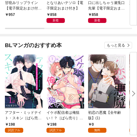
甘咬みリップライン
となりあいテソロ【電
口に出しちゃう瀬兎口
奸臣
【電子限定おまけ付
子限定おまけ付き】
先輩【電子限定おまけ
き】
付き】
858
858
957
8
新着
新着
BLマンガのおすすめ本
もっと見る
アフター・ミッドナイ
イケボ配信者は俺狙
初恋の悪魔【全年齢
ライ
ト・スキン［ばら売
い！？［ばら売り］
版】(1)
【全
り］ 第1話
第1話
198
198
0
0
試読フル
試読フル
無料