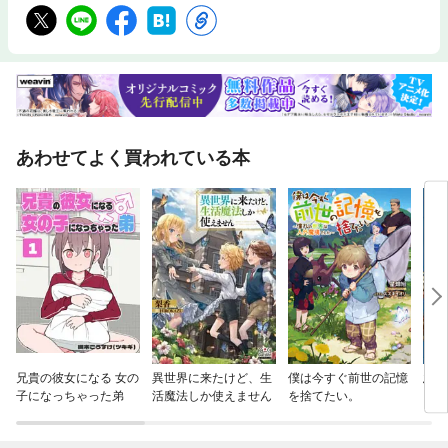
あわせてよく買われている本
兄貴の彼女になる 女の
異世界に来たけど、生
僕は今すぐ前世の記憶
怠惰
子になっちゃった弟
活魔法しか使えません
を捨てたい。