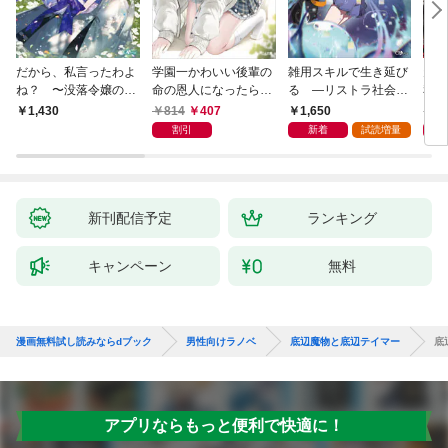
だから、私言ったわよ
学園一かわいい後輩の
雑用スキルで生き延び
天才
ね？ 〜没落令嬢の案
命の恩人になったら、
る —リストラ社会人
私の
外楽しい領地改革〜
通い妻になって関係を
のソロダンジョン攻略
戻っ
814
407
1,650
1,
1,430
迫ってくる。
記—
して
割引
新着
試読増量
新刊配信予定
ランキング
キャンペーン
無料
漫画無料試し読みならdブック
男性向けラノベ
底辺魔物と底辺テイマー
底
アプリならもっと便利で快適に！