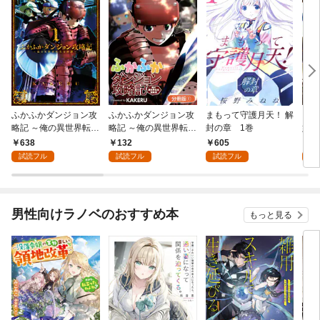
ふかふかダンジョン攻
ふかふかダンジョン攻
まもって守護月天！ 解
ロメ
略記 ～俺の異世界転生
略記 ～俺の異世界転生
封の章 1巻
嬢、
冒険譚～ 1巻
冒険譚～【分冊版】 1
人類
638
132
605
1
巻
隊組
試読フル
試読フル
試読フル
試
版】
男性向けラノベのおすすめ本
もっと見る