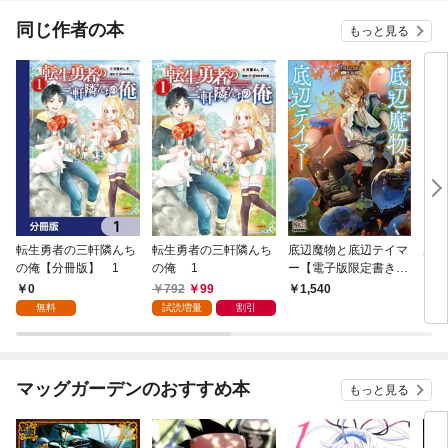
同じ作者の本
もっと見る
転生勇者の三軒隣んち
転生勇者の三軒隣んち
底辺魔物と底辺テイマ
康太
の俺【分冊版】 1
の俺 1
ー【電子版限定書き下
ろしSS付】
0
792
99
1,540
6
無料
試読増量
割引
マッグガーデンのおすすめ本
もっと見る