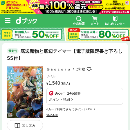
作品検索
カート
はじめての方へ
底辺魔物と底辺テイマー【電子版限定書き下ろし
最新刊
SS付】
＠ａｏｚｏｒａ
七和禮
ノベル
1,540
(税込)
14
pt
獲得
ポイント詳細
dカード利用でさらにポイント+2%
返品不可
試し読み