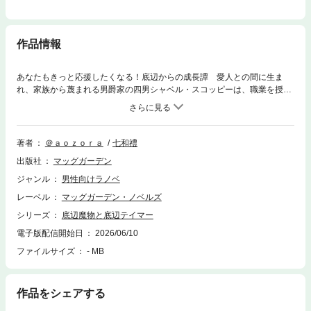
作品情報
あなたもきっと応援したくなる！底辺からの成長譚 愛人との間に生ま
れ、家族から蔑まれる男爵家の四男シャベル・スコッピーは、職業を授か
る儀式でテイマーとともに魔物の友という、複数の魔物を使役できる代わ
りに最弱クラスの魔物しか使役ができないスキルを得たため、役立たずと
して除籍される。冒険者ギルドで雑用依頼を受け、講習会や訓練に励む中
で街の人々の冷酷さと暖かさに触れながら日常を懸命に過ごしていく。
著者
＠ａｏｚｏｒａ
七和禮
出版社
マッグガーデン
ジャンル
男性向けラノベ
レーベル
マッグガーデン・ノベルズ
シリーズ
底辺魔物と底辺テイマー
電子版配信開始日
2026/06/10
ファイルサイズ
- MB
作品をシェアする