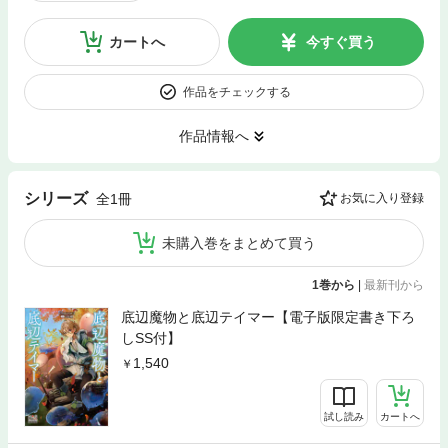
カートへ
今すぐ買う
作品をチェックする
作品情報へ
シリーズ
全1冊
お気に入り登録
未購入巻をまとめて買う
1巻から
|
最新刊から
底辺魔物と底辺テイマー【電子版限定書き下ろ
しSS付】
1,540
試し読み
カートへ