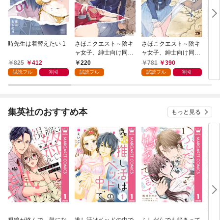
時先生は着替えたい 1
さほこクエスト～陰キ
さほこクエスト～陰キ
どこ
ャ女子、紳士向け同人
ャ女子、紳士向け同人
ピオ
RPG世界で勇者になる
RPG世界で勇者になる
825
412
220
781
390
5
～(話売り) #1
～ 1
試読フル
割引
試読フル
試読フル
割引
集英社のおすすめ本
もっと見る
視線が絡んで、熱にな
推し活はベッドの中で
ふしだらでも好きって
パー