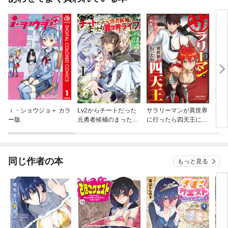
ｉ・ショウジョ＋ カラ
Lv2からチートだった
サラリーマンが異世界
源君
ー版
元勇者候補のまったり
に行ったら四天王にな
異世界ライフ
った話
同じ作者の本
もっと見る