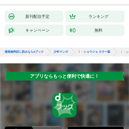
が、出世した元教え子
いたら『最果ての魔
たちのおかげで何も困
女』と呼ばれるように
らない件～ 第1話
なる～ 第1話
新刊配信予定
ランキング
キャンペーン
無料
漫画無料試し読みならdブック
少年マンガ
ｉ・ショウジョ カラー版
ｉ・シ
アプリならもっと便利で快適に！