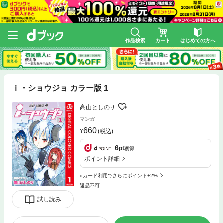
作品検索
カート
はじめての方へ
ｉ・ショウジョ カラー版 1
高山としのり
マンガ
660
(税込)
6
pt
獲得
ポイント詳細
dカード利用でさらにポイント+2%
返品不可
試し読み