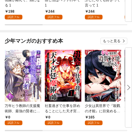
る 1
1
言って 1
ーシ
198
244
244
1
試読フル
試読フル
試読フル
試
少年マンガのおすすめ本
もっと見る
万年ヒラ教師の支援魔
社畜過ぎて仕事を辞め
少女は異世界で『殺戮
魔王
術師、最強の賢者にな
ることにした天才宮廷
の才能』に目覚める
者パ
る～不人気の支援魔術
魔術師～辺境の地でス
(話売り) #1
やっ
0
0
165
2
師は給料泥棒だと魔術
ローライフを夢見る
試読フル
試読フル
試読フル
大学をクビになった
が、不届き者を倒して