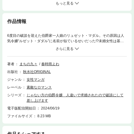
もっと見る
作品情報
6度目の破談を迎えた伯爵家一人娘のリュゼット・マダル。その原因は人
気令嬢“ルゼット・ダダル”に名前が似ているせいだった!?未婚女性は基本
顔出しが出来ないことと求婚は手紙からが常なせいで、人違いによる求婚
者が絶えないリュゼット。自分に出来ることといえば、相手が勘違いに気
づいた時にプライドと世間体を傷つけないようこちらから破談を提案して
あげること。既に破談慣れしてきたリュゼットの元に、今度はエリート公
著者
まちの九々
春時雨よわ
爵と名高いローレス・ヴィザントから求婚の便りが届く。どうせまた人違
出版社
秋水社ORIGINAL
いなのだからさっさと気づかせ破談にしてあげようと思うリュゼットだっ
たけど、“ルゼット”に本気なローレスから熱烈に迫られて――？
ジャンル
女性マンガ
レーベル
素敵なロマンス
シリーズ
じゃない方の伯爵令嬢 人違いで求婚されたので破談にして
差し上げます
電子版配信開始日
2024/06/19
ファイルサイズ
8.23 MB