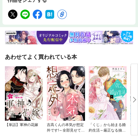
作品をシェアする
あわせてよく買われている本
【単話】軍神の花嫁
吉高くんの本気が想定
「くじ」から始まる婚
地味
外です!～全部見せて
約生活～厳正なる抽選
ら、
や、先輩
の結果、笑わない次期
司で