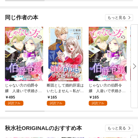
公爵様の婚約者に当選
しました～
同じ作者の本
もっと見る
じゃない方の伯爵令
断固として婚約辞退は
じゃない方の伯爵令
私を
嬢 人違いで求婚され
いたしません～私がヒ
嬢 人違いで求婚され
相手
たので破談にして差し
ロインです～ 1【電子
たので破談にして差し
1
495
165
165
1
上げます【合冊版】1
版特典付き】
上げます1
試読フル
試読フル
試読フル
秋水社ORIGINALのおすすめ本
もっと見る