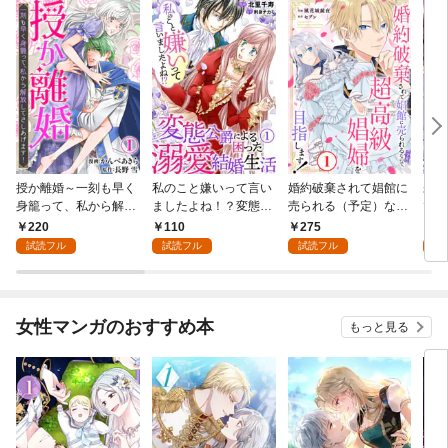
授か離婚～一刻も早く
私のこと嫌いって言い
婚約破棄されて娼館に
未熟
身籠って、私から解放
ましたよね！？変態公
売られる（予定）なの
で～
してさしあげます！1
爵による困った溺愛結
で、超高級娼婦を目指
感指
220
110
275
1
婚生活 1
します！1
試読フル
試読フル
試読フル
試
女性マンガのおすすめ本
もっと見る