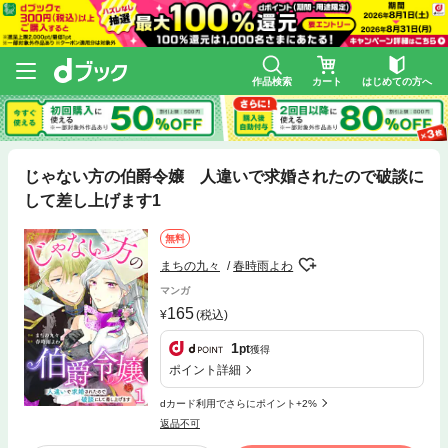
作品検索
カート
はじめての方へ
じゃない方の伯爵令嬢 人違いで求婚されたので破談に
して差し上げます1
無料
まちの九々
春時雨よわ
マンガ
165
(税込)
1
pt
獲得
ポイント詳細
dカード利用でさらにポイント+2%
返品不可