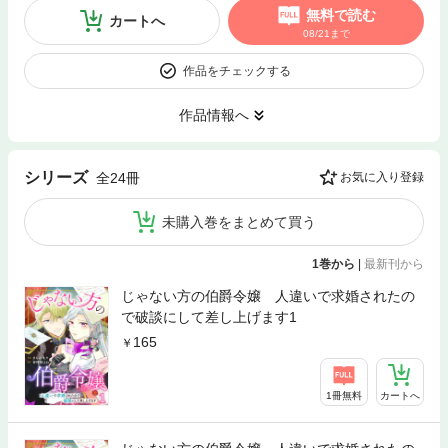
無料で読む
カートへ
08/21まで
作品をチェックする
作品情報へ
シリーズ
全24冊
お気に入り登録
未購入巻をまとめて買う
1巻から
|
最新刊から
じゃない方の伯爵令嬢 人違いで求婚されたの
で破談にして差し上げます1
165
1冊無料
カートへ