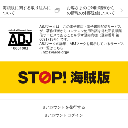
海賊版に関する取り組みに
お客さまのご利用端末から
ついて
の情報の外部送信について
ABJマークは、この電子書店・電子書籍配信サービス
が、著作権者からコンテンツ使用許諾を得た正規版配
信サービスであることを示す登録商標（登録番号 第
6091713号）です。
ABJマークの詳細、ABJマークを掲示しているサービス
の一覧はこちら
→
https://aebs.or.jp/
dアカウントを発行する
dアカウントログイン