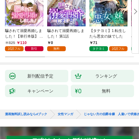
騙されて溺愛再婚しま
騙されて溺愛再婚しま
【タテヨミ】1.転生し
【タ
した！【単行本版】 1
した！ 第1話
たら悪女の妹でした
の私
巻
825
110
0
71
7
試読フル
割引
無料
タテヨミ
試読フル
タ
新刊配信予定
ランキング
キャンペーン
無料
漫画無料試し読みならdブック
女性マンガ
じゃない方の伯爵令嬢 人違いで求婚