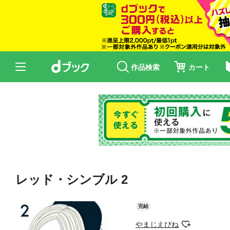
作品検索
カート
レッド・シンブル 2
完結
やまじえびね