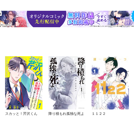
スカッと！芹沢くん
降り積もれ孤独な死よ
１１２２