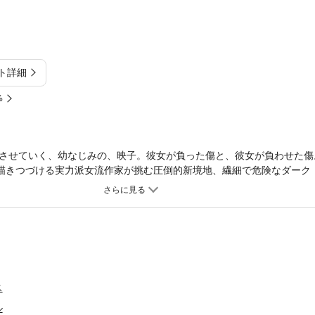
ト詳細
%
させていく、幼なじみの、映子。彼女が負った傷と、彼女が負わせた傷
に描きつづける実力派女流作家が挑む圧倒的新境地、繊細で危険なダーク
２巻。
ス
ル