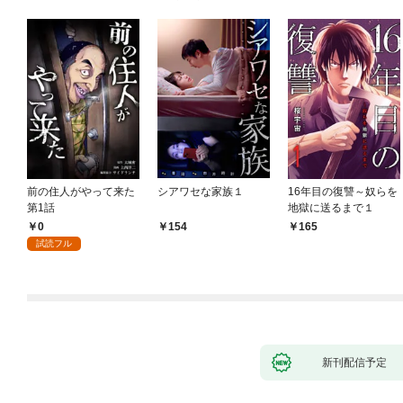
前の住人がやって来た
シアワセな家族１
16年目の復讐～奴らを
第1話
地獄に送るまで１
0
154
165
試読フル
新刊配信予定