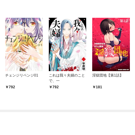
チェンジリベンジ01
これは我々夫婦のこと
淫獄団地【第1話】
で、一
792
792
181