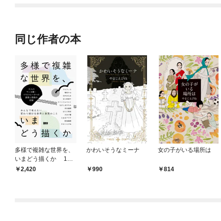
同じ作者の本
多様で複雑な世界を、
かわいそうなミーナ
女の子がいる場所は
いまどう描くか 12
人のマンガ家・イラス
2,420
990
814
トレーターの表現と思
索の記録