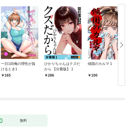
一日1回俺の理性が負
ひかりちゃんはクズだ
傾国のカルマ 1
けるとき1
から 【分冊版】 1
版
165
286
100
無料