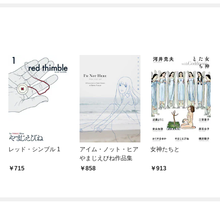
レッド・シンブル 1
アイム・ノット・ヒア
女神たちと
やまじえびね作品集
715
858
913