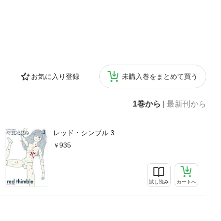
お気に入り登録
未購入巻をまとめて買う
1巻から
|
最新刊から
レッド・シンブル 3
935
試し読み
カートへ