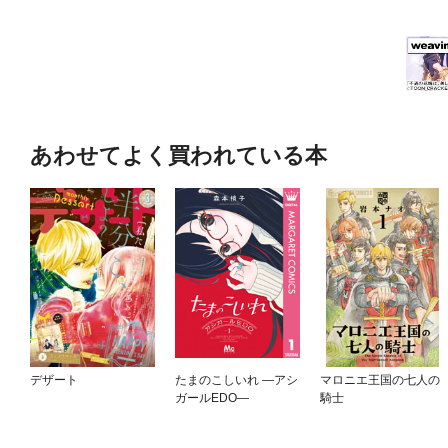
あわせてよく買われている本
デザート
たまのこしいれ —アシ
マロニエ王国の七人の
ガールEDO—
騎士