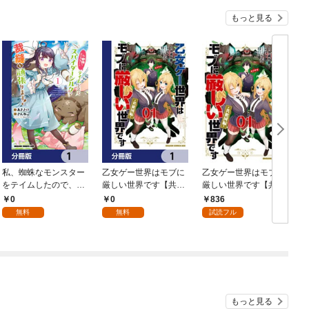
もっと見る
私、蜘蛛なモンスター
乙女ゲー世界はモブに
乙女ゲー世界はモブに
をテイムしたので、ス
厳しい世界です【共和
厳しい世界です【共和
パイダーシルクで裁縫
国編】【分冊版】 1
国編】 ０１
0
0
836
を頑張ります！【分冊
無料
無料
試読フル
版】 1
もっと見る