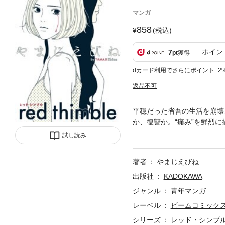
マンガ
858
(税込)
ポイン
7
pt
獲得
dカード利用でさらにポイント+2
返品不可
平穏だった省吾の生活を崩壊
か、復讐か。“痛み”を鮮烈
べての“闇”の核心へ迫る、第
試し読み
著者
やまじえびね
出版社
KADOKAWA
ジャンル
青年マンガ
レーベル
ビームコミック
シリーズ
レッド・シンブ