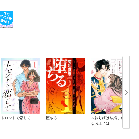
トロントで恋して
堕ちる
灰被り姫は結婚した、
F
なお王子は