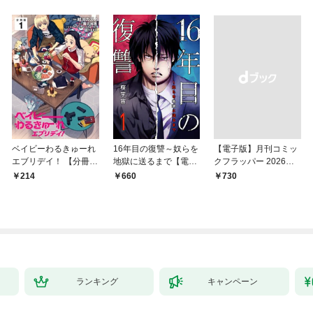
ベイビーわるきゅーれ
16年目の復讐～奴らを
【電子版】月刊コミッ
エブリデイ！ 【分冊
地獄に送るまで【電子
クフラッパー 2026年9
版】 1
単行本版】１
月号
214
660
￥730
ランキング
キャンペーン