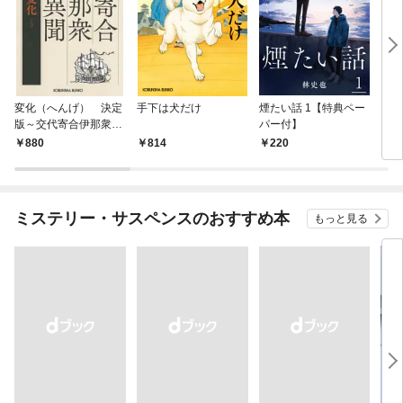
変化（へんげ） 決定
手下は犬だけ
煙たい話 1【特典ペー
鬼役
版～交代寄合伊那衆異
パー付】
聞（1）～
880
814
220
7
ミステリー・サスペンスのおすすめ本
もっと見る