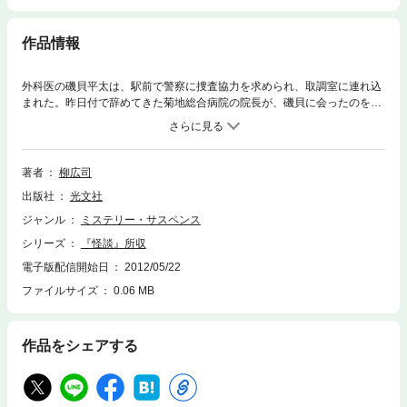
作品情報
外科医の磯貝平太は、駅前で警察に捜査協力を求められ、取調室に連れ込
まれた。昨日付で辞めてきた菊地総合病院の院長が、磯貝に会ったのを最
後に行方不明になっている件について、話を聞きたいというのだが――。
短篇集『怪談』収録作を特別に分冊化。
著者
柳広司
出版社
光文社
ジャンル
ミステリー・サスペンス
シリーズ
『怪談』所収
電子版配信開始日
2012/05/22
ファイルサイズ
0.06 MB
作品をシェアする