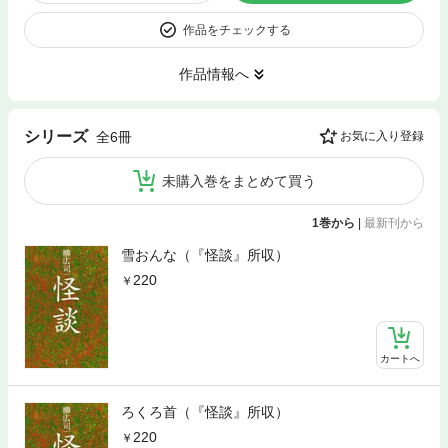
作品をチェックする
作品情報へ
シリーズ
全6冊
お気に入り登録
未購入巻をまとめて買う
1巻から
|
最新刊から
雪おんな（『怪談』所収）
220
カートへ
ろくろ首（『怪談』所収）
220