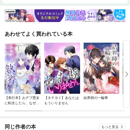
あわせてよく買われている本
【単行本】おデブ悪女
【タテヨミ】あなたは
結界師の一輪華
バッ
に転生したら、なぜか
もういりません
ロイ
ラスボス王子様に執着
今世
されています
りが
てく
OMI
同じ作者の本
もっと見る