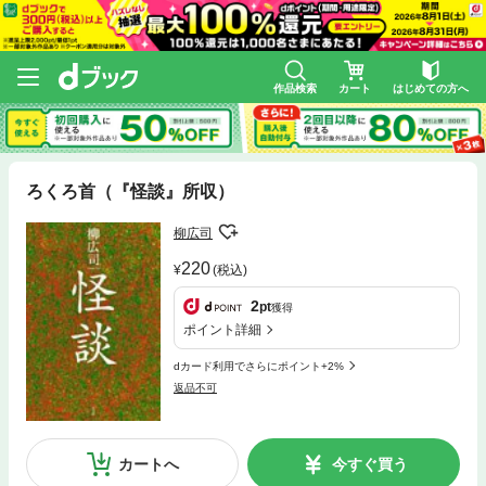
作品検索
カート
はじめての方へ
ろくろ首（『怪談』所収）
柳広司
220
(税込)
2
pt
獲得
ポイント詳細
dカード利用でさらにポイント+2%
返品不可
カートへ
今すぐ買う