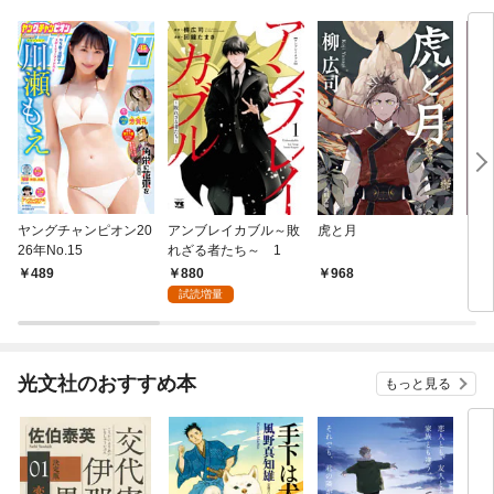
ヤングチャンピオン20
アンブレイカブル～敗
虎と月
ロマ
26年No.15
れざる者たち～ 1
880
489
968
1,
試読増量
光文社のおすすめ本
もっと見る