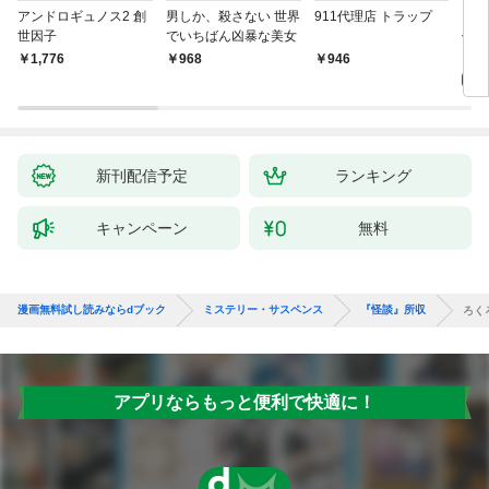
アンドロギュノス2 創
男しか、殺さない 世界
911代理店 トラップ
スー
世因子
でいちばん凶暴な美女
件〈
9
￥1,776
￥968
￥946
新刊配信予定
ランキング
キャンペーン
無料
漫画無料試し読みならdブック
ミステリー・サスペンス
『怪談』所収
ろく
アプリならもっと便利で快適に！