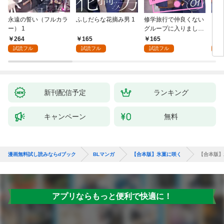
永遠の誓い（フルカラ
ふしだらな花摘み男 1
修学旅行で仲良くない
アル
ー） 1
グループに入りました
にな
【単話版】1巻
最強
264
165
165
0
が、
試読フル
試読フル
試読フル
ら執
す～
オラ
新刊配信予定
ランキング
キャンペーン
無料
漫画無料試し読みならdブック
BLマンガ
【合本版】氷菓に咲く
【合本版】
アプリならもっと便利で快適に！