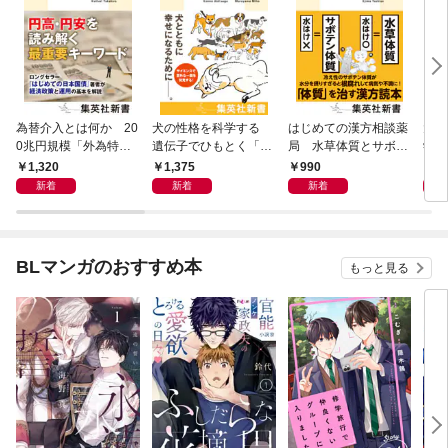
為替介入とは何か 20
犬の性格を科学する
はじめての漢方相談薬
大江
0兆円規模「外為特
遺伝子でひもとく「最
局 水草体質とサボテ
学と
会」が生まれた謎
良の友」の進化
ン体質
から
1,320
1,375
990
1,
新着
新着
新着
BLマンガのおすすめ本
もっと見る