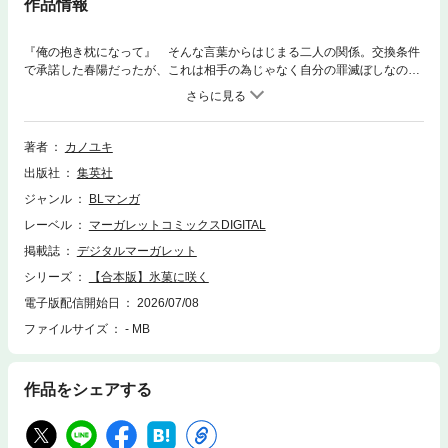
作品情報
『俺の抱き枕になって』 そんな言葉からはじまる二人の関係。交換条件
で承諾した春陽だったが、これは相手の為じゃなく自分の罪滅ぼしなので
はないかと悩み始めるが後悔したくない気持ちが勝り――。……切なくも
甘酸っぱいラブストーリー。※「氷菓に咲く」1～3巻をまとめて収録した
ものです。重複購入にご注意ください。
著者
カノユキ
出版社
集英社
ジャンル
BLマンガ
レーベル
マーガレットコミックスDIGITAL
掲載誌
デジタルマーガレット
シリーズ
【合本版】氷菓に咲く
電子版配信開始日
2026/07/08
ファイルサイズ
- MB
作品をシェアする