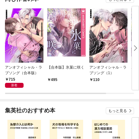
アンオフィシャル・ラ
【合本版】氷菓に咲く
アンオフィシャル・ラ
氷菓
ブソング（合本版）
ブソング（1）
715
495
110
2
新着
集英社のおすすめ本
もっと見る