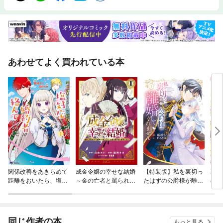
あわせてよく買われている本
関係改善をあきらめて
成金令嬢の幸せな結婚
【特装版】私を裏切っ
五歳
距離をおいたら、塩対
～金の亡者と罵られた
たはずの公爵様が離婚
の花
応だった婚約者が絡ん
令嬢は父親に売られて
してくれません
COM
でくるようになりまし
辺境の豚公爵と幸せに
た（コミック）
なる～
同じ作者の本
もっと見る