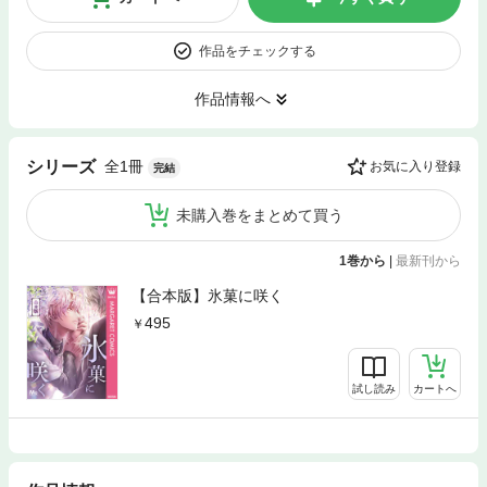
作品をチェックする
作品情報へ
全1冊
シリーズ
お気に入り登録
完結
未購入巻をまとめて買う
1巻から
|
最新刊から
【合本版】氷菓に咲く
495
試し読み
カートへ