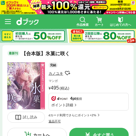
作品検索
カート
はじめての方へ
【合本版】氷菓に咲く
最新刊
完結
カノユキ
マンガ
495
(税込)
4
pt
獲得
ポイント詳細
dカード利用でさらにポイント+2%
試し読み
返品不可
カートへ
今すぐ買う