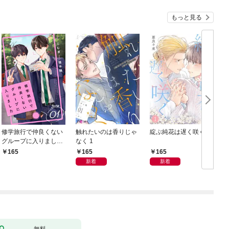
もっと見る
修学旅行で仲良くない
触れたいのは香りじゃ
綻ぶ純花は遅く咲く 1
グループに入りました
なく 1
【単話版】1巻
165
165
165
新着
新着
無料