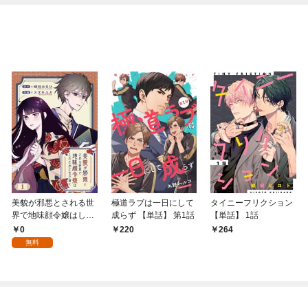
美貌が邪悪とされる世
極道ラブは一日にして
タイニーフリクション
界で地味顔令嬢はした
成らず 【単話】 第1話
【単話】 1話
たかに生き抜く 【分冊
0
220
264
版】 1話
無料