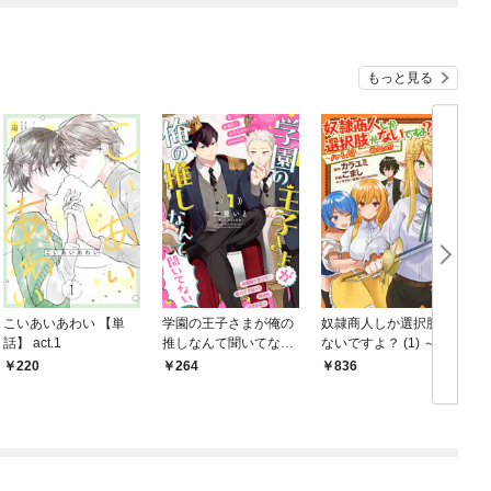
もっと見る
こいあいあわい 【単
学園の王子さまが俺の
奴隷商人しか選択肢が
話】 act.1
推しなんて聞いてない
ないですよ？ (1) ～ハ
(1
【単話】 1話
ーレム？なにそれおい
220
264
836
しいの？～