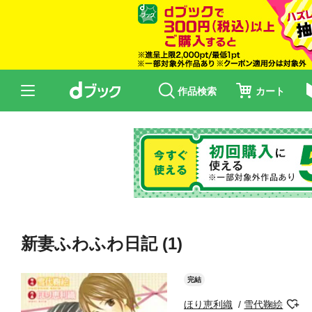
作品検索
カート
新妻ふわふわ日記 (1)
完結
ほり恵利織
雪代鞠絵