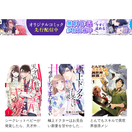
シークレットベビーが
極上ドクターはお見合
とんでもスキルで異世
発覚したら、天才外科
い新妻を甘やかしたく
界放浪メシ
医の執着求愛が始まり
てたまらない 【分冊