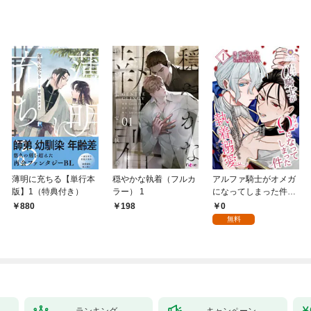
薄明に充ちる【単行本
穏やかな執着（フルカ
アルファ騎士がオメガ
版】1（特典付き）
ラー） 1
になってしまった件～
最強α騎士団長の俺
0
880
198
が、世話焼きα部下か
無料
ら執着溺愛されていま
す～【第1話】（ヴィ
オラコミックス）
ランキング
キャンペーン