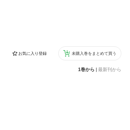
お気に入り登録
未購入巻をまとめて買う
1巻から
|
最新刊から