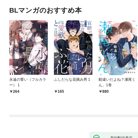
BLマンガのおすすめ本
永遠の誓い（フルカラ
ふしだらな花摘み男 1
勘違いだよね？瀬尾く
ー） 1
ん。1巻
264
165
880
新刊配信予定