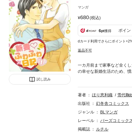
マンガ
680
(税込)
ポイン
6
pt
獲得
dカード利用でさらにポイント+2
返品不可
一カ月前まで家事など全くし
の幸せな新婚生活のため、慣
けれど……！？
試し読み
著者
ほり恵利織
雪代鞠
出版社
幻冬舎コミックス
ジャンル
BLマンガ
レーベル
バーズコミック
掲載誌
ルチル