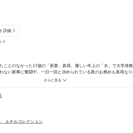
ト詳細
%
たことのなかった17歳の「新妻」真尋。優しい年上の「夫」で大学准
れない家事に奮闘中。一日一回と決められている夜のお務めも真尋なり
絵
ス ルチルコレクション