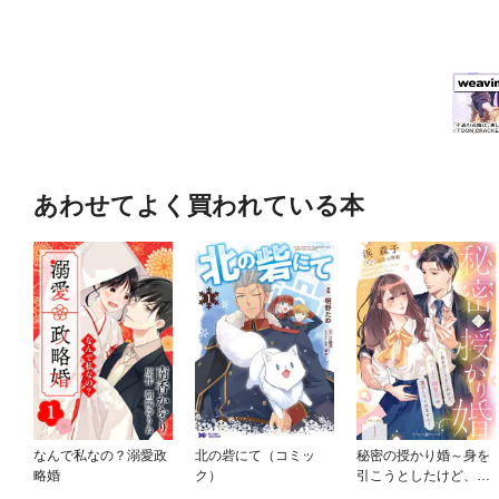
あわせてよく買われている本
なんで私なの？溺愛政
北の砦にて（コミッ
秘密の授かり婚～身を
略婚
ク）
引こうとしたけど、エ
リート御曹司が逃がし