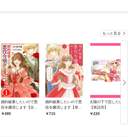
【分冊版】
もっと見る
婚約破棄したいので悪
婚約破棄したいので悪
太陽の下で恋したい
役令嬢演じます【合冊
役令嬢演じます【単行
【単話売】
版】1
本版】I
495
715
220