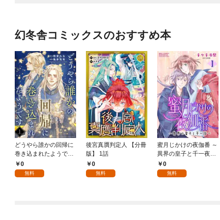
幻冬舎コミックスのおすすめ本
どうやら誰かの回帰に
後宮真贋判定人 【分冊
蜜月じかけの夜伽番 ～
巻き込まれたようです
版】 1話
異界の皇子と千一夜～
【分冊版】 1話
【分冊版】 1話
0
0
0
無料
無料
無料