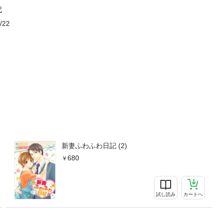
記
/22
新妻ふわふわ日記 (2)
680
試し読み
カートへ