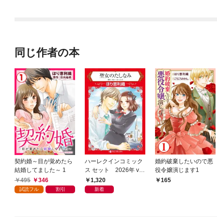
てくれません～【分冊
版】
同じ作者の本
契約婚～目が覚めたら
ハーレクインコミック
婚約破棄したいので悪
結婚してました～ 1
ス セット 2026年 vo
役令嬢演じます1
l.1015
495
346
1,320
165
試読フル
割引
新着