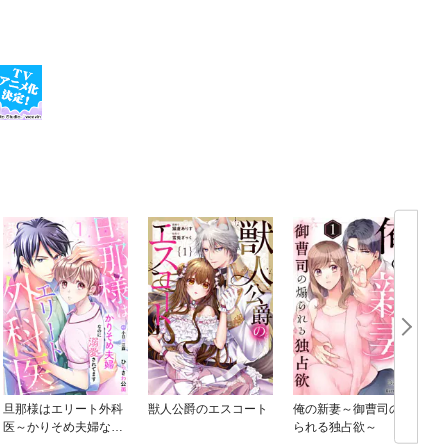
旦那様はエリート外科
獣人公爵のエスコート
俺の新妻～御曹司の煽
医～かりそめ夫婦なの
られる独占欲～
に溺愛されてます～