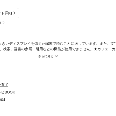
ント詳細
%
大きいディスプレイを備えた端末で読むことに適しています。また、文
、検索、辞書の参照、引用などの機能が使用できません。★カフェ・カ
参道に連日行列をつくるカフェレストラン「カフェ・カイラ」待望のレシ
パーティに笑顔を運ぶレシピを、うっとりするほどハッピーな写真とと
ラ流のこだわり、盛り付けのコツもあますところなく解説。ページをめ
っぷりの96ページです♪ パンケーキ、フレンチトースト、エッグスベ
カフェ・カイラの人気メニューを、家庭にある材料でつくることができ
スト「ハレアイナ賞」で「ベスト朝食賞」を連続受賞。ハワイNo.1の
子育て
♪
ピBOOK
/04