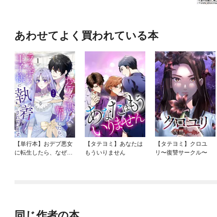
あわせてよく買われている本
【単行本】おデブ悪女
【タテヨミ】あなたは
【タテヨミ】クロユ
に転生したら、なぜか
もういりません
リ〜復讐サークル〜
ラスボス王子様に執着
されています
同じ作者の本