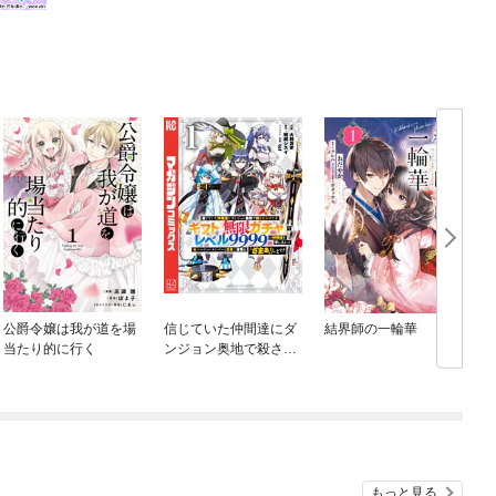
公爵令嬢は我が道を場
信じていた仲間達にダ
結界師の一輪華
当たり的に行く
ンジョン奥地で殺され
かけたがギフト『無限
ガチャ』でレベル９９
９９の仲間達を手に入
れて元パーティーメン
バーと世界に復讐＆
『ざまぁ！』します！
もっと見る