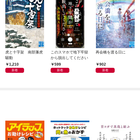
虎と十字架 南部藩虎
このスマホで地下牢獄
再会橋を渡る日に
騒動
から脱出してください
1,210
599
902
新着
新着
新着