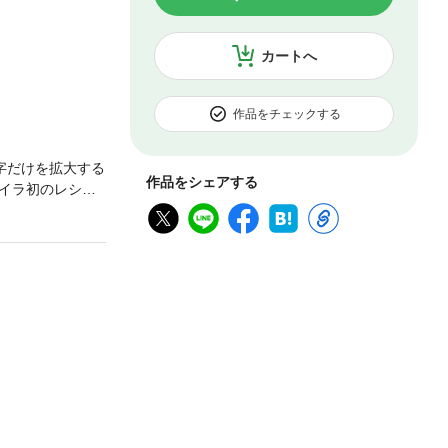
カートへ
作品をチェックする
字だけを拡大する
作品をシェアする
イラ初のレシピB
ピBOOK！ 休
もに紹介してい
くれば思わず笑
ネディクト、オム
ます！ ハワイ
朝食を、あなたも