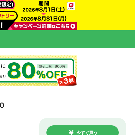
０
今すぐ買う