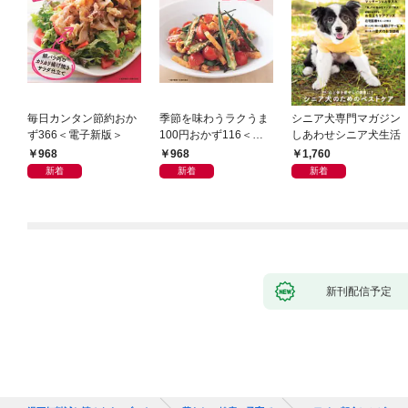
毎日カンタン節約おか
季節を味わうラクうま
シニア犬専門マガジン
ず366＜電子新版＞
100円おかず116＜電
しあわせシニア犬生活
子新版＞
968
968
1,760
新着
新着
新着
新刊配信予定