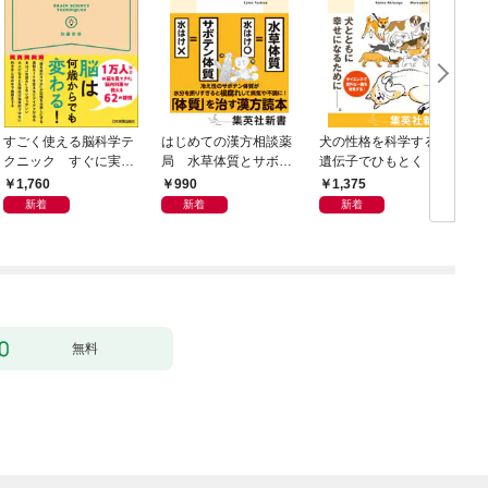
すごく使える脳科学テ
はじめての漢方相談薬
犬の性格を科学する
クニック すぐに実践
局 水草体質とサボテ
遺伝子でひもとく「最
したくなる
ン体質
良の友」の進化
1,760
990
1,375
新着
新着
新着
無料