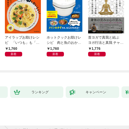
アイラップお助けレシ
ホットクックお助けレ
首ヨガで真我と結ぶ
ピ 「いつも」も「も
シピ 肉と魚のおか
ヨガ行法と真我 チャク
しも」もおいしい！
ず 少ない材料＆調味
ラと真我の関係 クンダ
1,760
1,760
1,776
料で、あとはスイッチ
リーニ上昇体験 次元上
新着
新着
新着
ポン！
昇と真我の関係
ランキング
キャンペーン