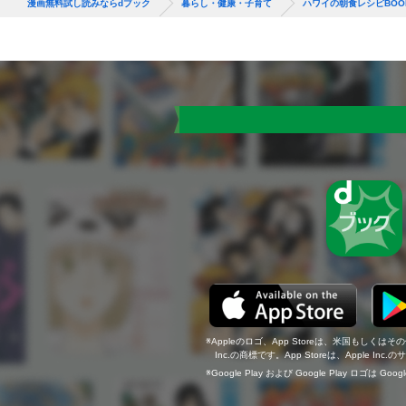
漫画無料試し読みならdブック
暮らし・健康・子育て
ハワイの朝食レシピBOO
Appleのロゴ、App Storeは、米国もしくはそ
Inc.の商標です。App Storeは、Apple In
Google Play および Google Play ロゴは Go