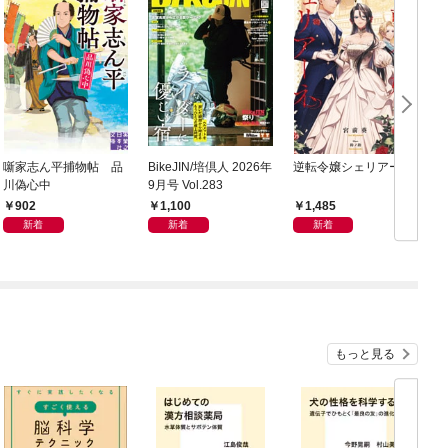
噺家志ん平捕物帖 品
BikeJIN/培倶人 2026年
逆転令嬢シェリアーネ
川偽心中
9月号 Vol.283
902
1,100
1,485
新着
新着
新着
もっと見る