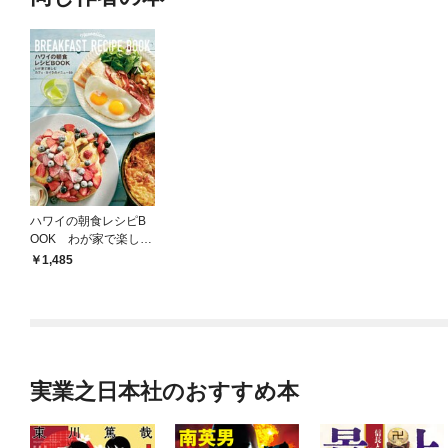
ハワイの朝食レシピB
OOK わが家で楽しむ
カフェ・カイラのメニ
1,485
ュー５０
実業之日本社のおすすめ本