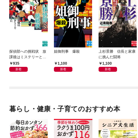
探偵部への挑戦状 放
姐御刑事 爆殺
上杉景勝 信長と家康
課後はミステリーとと
に挑んだ闘将
もに 新装版
935
1,100
1,100
新着
新着
新着
暮らし・健康・子育てのおすすめ本