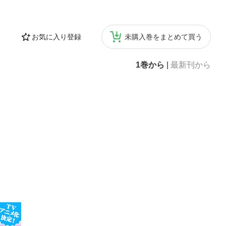
お気に入り登録
未購入巻をまとめて買う
1巻から
|
最新刊から