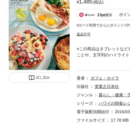
1,485
(税込)
ポイ
13
pt
獲得
dカード利用でさらにポイント+2
返品不可
※この商品はタブレットなど
ことや、文字列のハイライト
OOKが登場！★ 東京・表
日の朝食、特別な日のホーム
ます。素材の味を生かすカイ
試し読み
著者
カフェ・カイラ
みがこぼれる、ボリュームた
レツ、アサイーボウル……。
出版社
実業之日本社
本店は、現地のグルメコンテ
ジャンル
暮らし・健康・
自宅で楽しんでみませんか？
シリーズ
ハワイの朝食レシ
電子版配信開始日
2016/03
ファイルサイズ
17.78 MB