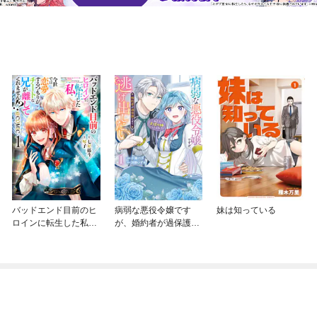
バッドエンド目前のヒ
病弱な悪役令嬢です
妹は知っている
ロインに転生した私、
が、婚約者が過保護す
今世では恋愛するつも
ぎて逃げ出したい(私た
りがチートな兄が離し
ち犬猿の仲でしたよ
てくれません！？@C
ね！？)
OMIC