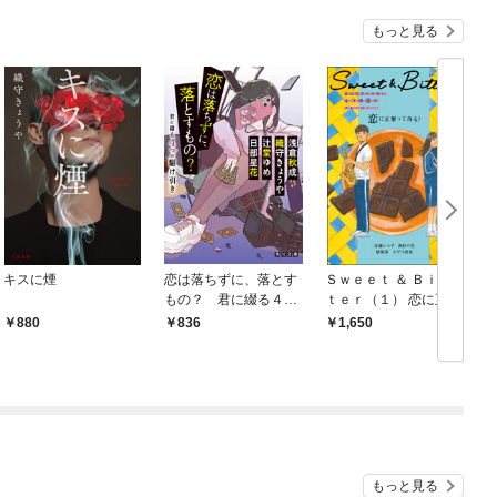
もっと見る
キスに煙
恋は落ちずに、落とす
Ｓｗｅｅｔ ＆ Ｂｉｔ
もの？ 君に綴る４つ
ｔｅｒ（１） 恋に正解
の駆け引き
ってある？
880
836
1,650
もっと見る