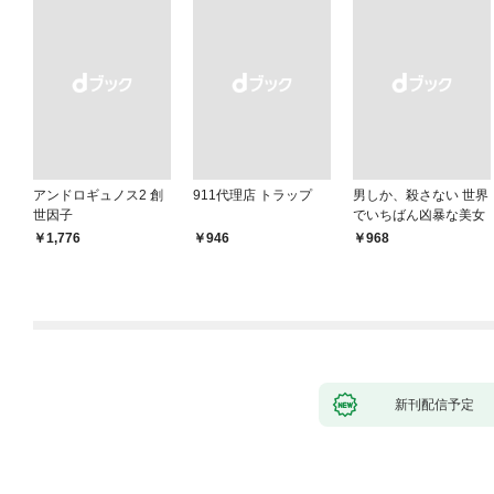
アンドロギュノス2 創
911代理店 トラップ
男しか、殺さない 世界
世因子
でいちばん凶暴な美女
￥1,776
￥946
￥968
新刊配信予定