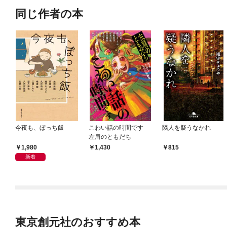
同じ作者の本
今夜も、ぼっち飯
こわい話の時間です
隣人を疑うなかれ
左肩のともだち
1,980
1,430
815
新着
東京創元社のおすすめ本