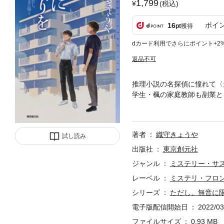
1,799
(税込)
ポイ
16
pt
獲得
dカード利用でさらにポイント+2
返品不可
推理小説の名探偵に憧れて〈
学生・楓の家庭教師も副業と
ほしいと、保育園の園長から
カンだという。調べを始めて
く。その霊は先月に亡くなっ
著者
織守きょうや
し、無音に限り』に続く、“
試し読み
出版社
東京創元社
ジャンル
ミステリー・サ
レーベル
ミステリ・フロ
シリーズ
ただし、無音に
電子版配信開始日
2022/03
ファイルサイズ
0.93 MB