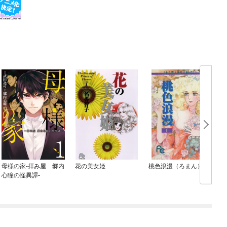
母様の家‐拝み屋 郷内
花の美女姫
桃色浪漫（ろまん）
水
心瞳の怪異譚‐