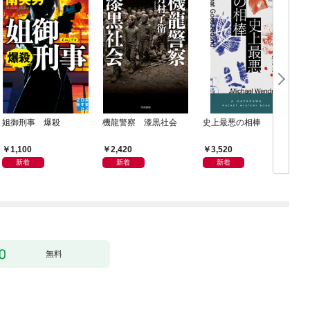
姐御刑事 爆殺
機龍警察 漆黒社会
史上最悪の相棒
1,100
2,420
3,520
新着
新着
新着
無料