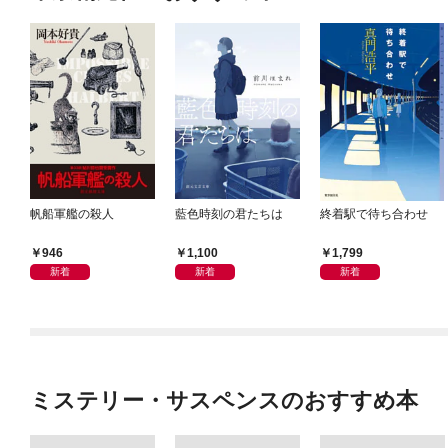
帆船軍艦の殺人
藍色時刻の君たちは
終着駅で待ち合わせ
946
1,100
1,799
新着
新着
新着
ミステリー・サスペンスのおすすめ本