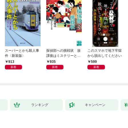
スーパーとかち殺人事
探偵部への挑戦状 放
このスマホで地下牢獄
件〈新装版〉
課後はミステリーとと
から脱出してください
もに 新装版
913
935
599
新着
新着
新着
ランキング
キャンペーン