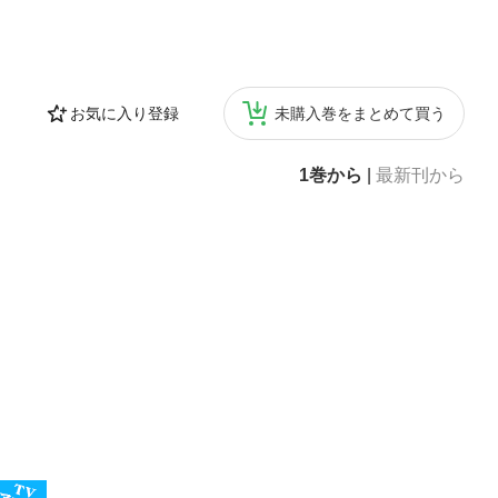
お気に入り登録
未購入巻をまとめて買う
1巻から
|
最新刊から