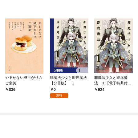
やるせない昼下がりの
非魔法少女と即席魔法
非魔法少女と即席魔
ご褒美
【分冊版】 1
法 １【電子特典付
き】
0
836
924
無料