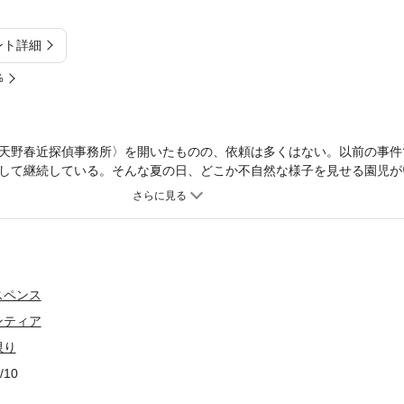
ント詳細
%
天野春近探偵事務所〉を開いたものの、依頼は多くはない。以前の事件
して継続している。そんな夏の日、どこか不自然な様子を見せる園児が
相談を受けた。表立って不審な点は見られないが、長年子どもたちに接
数日後、春近は園児との散歩途中にこちらを指さすような動きをする子
たばかりの園児だと判明するが、はたしてその動きは何を意味している
霊の記憶が視える”私立探偵・天野春近の調査ファイル。
スペンス
ンティア
限り
/10