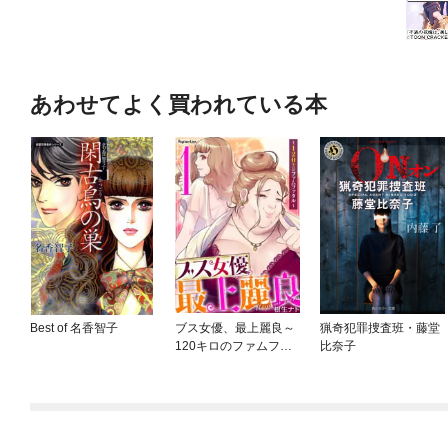
あわせてよく買われている本
Best of 名香智子
ブス女優、最上麗良～
猟奇犯罪捜査班・藤堂
120キロのファムファ
比奈子
タル～