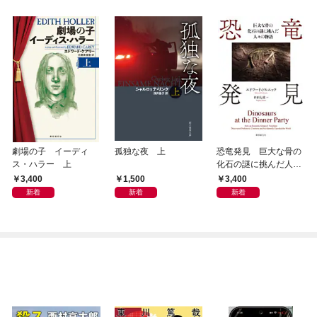
劇場の子 イーディ
孤独な夜 上
恐竜発見 巨大な骨の
ス・ハラー 上
化石の謎に挑んだ人々
の物語
3,400
1,500
3,400
新着
新着
新着