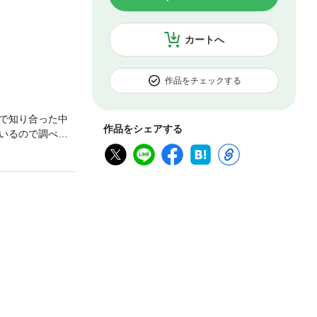
カートへ
作品をチェックする
で知り合った中
作品をシェアする
いるので調べて
してきた園長の
どもの霊に気づ
のか？ 『ただ