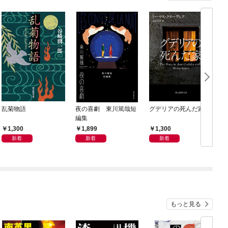
乱菊物語
夜の喜劇 東川篤哉短
グデリアの死んだ家
編集
1,300
1,899
1,300
新着
新着
新着
もっと見る