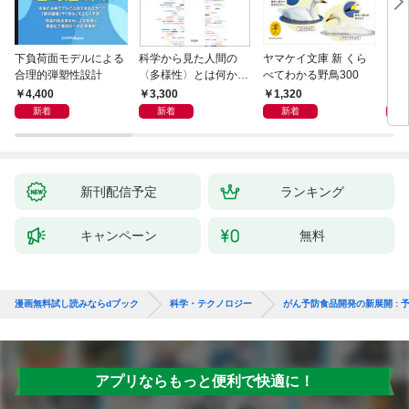
下負荷面モデルによる
科学から見た人間の
ヤマケイ文庫 新 くら
イラ
合理的弾塑性設計
〈多様性〉とは何か―
べてわかる野鳥300
と古
―遺伝科学と疑似科学
4,400
3,300
1,320
6,
新着
新着
新着
新刊配信予定
ランキング
キャンペーン
無料
漫画無料試し読みならdブック
科学・テクノロジー
がん予防食品開発の新展開 :
アプリならもっと便利で快適に！