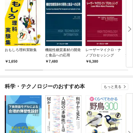
おもしろ理科実験集
機能性糖質素材の開発
レーザーマイクロ・ナ
マン
と食品への応用
ノプロセッシング
法 
を出
1,650
7,480
6,380
1,
科学・テクノロジーのおすすめ本
もっと見る