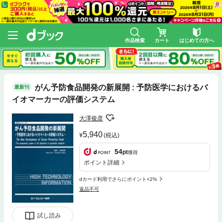
作品検索
カート
はじめての方へ
がん予防食品開発の新展開 : 予防医学におけるバ
最新刊
イオマーカーの評価システム
大澤俊彦
5,940
(税込)
54
pt
獲得
ポイント詳細
dカード利用でさらにポイント+2%
返品不可
試し読み