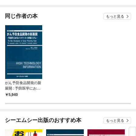
されています
りがチートな兄が離し
てくれません！？@C
OMIC
同じ作者の本
もっと見る
がん予防食品開発の新
展開 : 予防医学におけ
るバイオマーカーの評
5,940
価システム
シーエムシー出版のおすすめ本
もっと見る