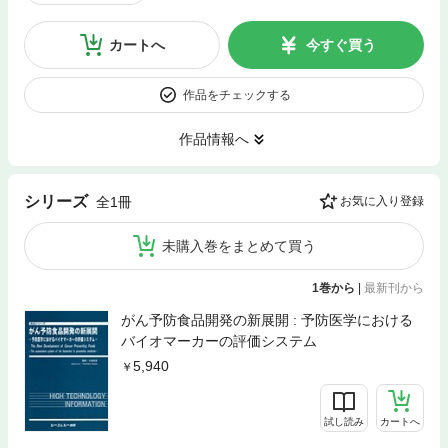
カートへ
今すぐ買う
作品をチェックする
作品情報へ
シリーズ
全1冊
お気に入り登録
未購入巻をまとめて買う
1巻から
|
最新刊から
がん予防食品開発の新展開 : 予防医学における
バイオマーカーの評価システム
5,940
試し読み
カートへ