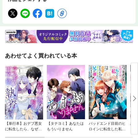
あわせてよく買われている本
【単行本】おデブ悪女
【タテヨミ】あなたは
バッドエンド目前のヒ
結界
に転生したら、なぜか
もういりません
ロインに転生した私、
ラスボス王子様に執着
今世では恋愛するつも