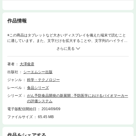
作品情報
※この商品はタブレットなど大きいディスプレイを備えた端末で読むこと
に適しています。また、文字だけを拡大することや、文字列のハイライ
ト、検索、辞書の参照、引用などの機能が使用できません。★ 基盤研究か
ら新しい食品、データに基づき解説!!★ 近年注目の「機能性食品成分」の
がん予防効果を詳述!!
著者
大澤俊彦
出版社
シーエムシー出版
ジャンル
科学・テクノロジー
レーベル
食品シリーズ
シリーズ
がん予防食品開発の新展開 : 予防医学におけるバイオマーカー
の評価システム
電子版配信開始日
2014/09/09
ファイルサイズ
65.45 MB
作品をシェアする