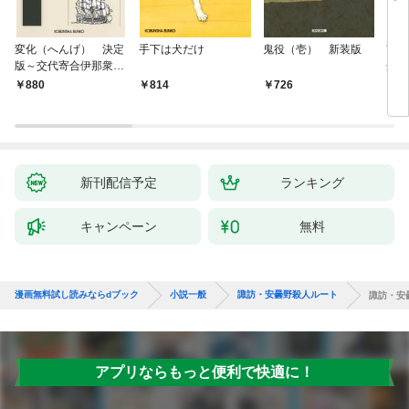
変化（へんげ） 決定
手下は犬だけ
鬼役（壱） 新装版
南町
版～交代寄合伊那衆異
舟の
聞（1）～
880
814
726
9
新刊配信予定
ランキング
キャンペーン
無料
漫画無料試し読みならdブック
小説一般
諏訪・安曇野殺人ルート
諏訪・安
アプリならもっと便利で快適に！