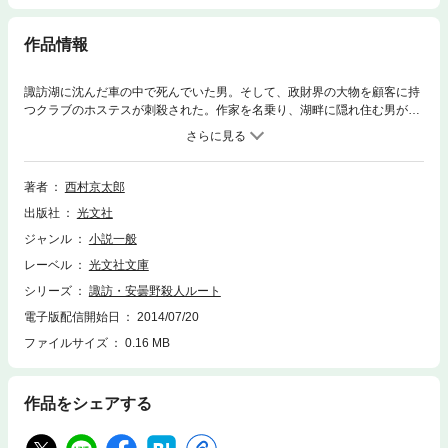
作品情報
諏訪湖に沈んだ車の中で死んでいた男。そして、政財界の大物を顧客に持
つクラブのホステスが刺殺された。作家を名乗り、湖畔に隠れ住む男が、
捜査線上に浮かぶが、その動機は何なのか？ 十津川たちの必死の捜査に
よって、政敵のスキャンダルを握ることで、日本の政治を壟断せんとする
秘密組織の黒い野望が暴かれる！ 政界の闇をテーマに、巨匠が描く傑作
サスペンス！
著者
西村京太郎
出版社
光文社
ジャンル
小説一般
レーベル
光文社文庫
シリーズ
諏訪・安曇野殺人ルート
電子版配信開始日
2014/07/20
ファイルサイズ
0.16 MB
作品をシェアする