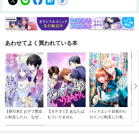
あわせてよく買われている本
【単行本】おデブ悪女
【タテヨミ】あなたは
バッドエンド目前のヒ
結界
に転生したら、なぜか
もういりません
ロインに転生した私、
ラスボス王子様に執着
今世では恋愛するつも
されています
りがチートな兄が離し
てくれません！？@C