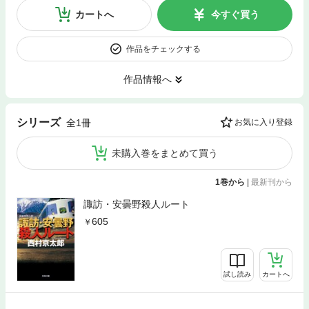
カートへ
今すぐ買う
作品をチェックする
作品情報へ
シリーズ
全1冊
お気に入り登録
未購入巻をまとめて買う
1巻から
|
最新刊から
諏訪・安曇野殺人ルート
605
試し読み
カートへ