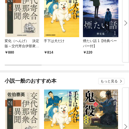
変化（へんげ） 決定
手下は犬だけ
煙たい話 1【特典ペー
鬼役
版～交代寄合伊那衆異
パー付】
聞（1）～
880
814
220
7
小説一般のおすすめ本
もっと見る