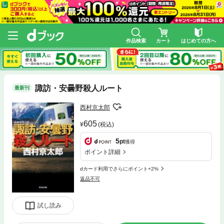
作品検索
カート
はじめての方へ
諏訪・安曇野殺人ルート
最新刊
西村京太郎
605
(税込)
5
pt
獲得
ポイント詳細
dカード利用でさらにポイント+2%
返品不可
試し読み