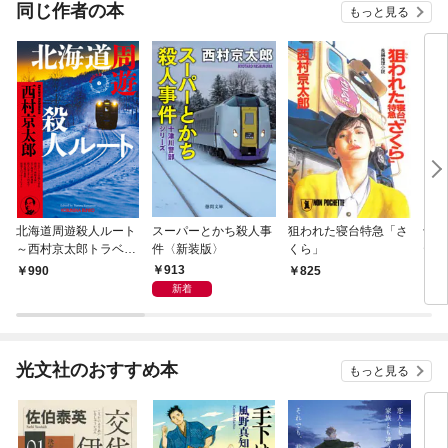
OMIC
同じ作者の本
もっと見る
北海道周遊殺人ルート
スーパーとかち殺人事
狙われた寝台特急「さ
十津
～西村京太郎トラベル
件〈新装版〉
くら」
ティ
ミステリー・セレクシ
リバ
913
990
825
8
ョン（1）～
新着
光文社のおすすめ本
もっと見る