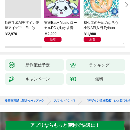
動画生成AIデザイン洗
実践Easy Music ロー
初心者のためのなろう
ユー
練アイデア Firefly &
カルPCで動かす音楽
小説API入門 Pythonで
ド［
Veo， Kling， etc.
生成AI完全ガイド
作るデータ活用法
ユー
2,200
1,980
5,
￥2,970
新着
新着
新刊配信予定
ランキング
キャンペーン
無料
漫画無料試し読みならdブック
スマホ・PC・IT
［デザイン技法図鑑］ひと目でわ
アプリならもっと便利で快適に！