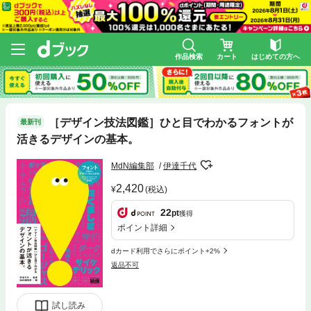
作品検索
カート
はじめての方へ
［デザイン技法図鑑］ひと目でわかるフォントが
最新刊
活きるデザインの基本。
MdN編集部
伊達千代
2,420
(税込)
22
pt
獲得
ポイント詳細
dカード利用でさらにポイント+2%
返品不可
試し読み