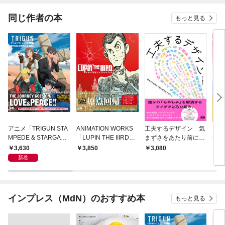
同じ作者の本
もっと見る
アニメ「TRIGUN STA
ANIMATION WORKS
工夫するデザイン 気
アニ
MPEDE & STARGAZ
「LUPIN THE IIIRD」
まずさをあたり前に変
公式
E」 公式コンプリート
シリーズ公式コンプリ
えるデザイン
ブッ
3,630
3,850
3,080
2,
ブック
ートブック
新着
インプレス（MdN）のおすすめ本
もっと見る