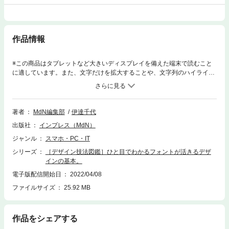
作品情報
※この商品はタブレットなど大きいディスプレイを備えた端末で読むこと
に適しています。また、文字だけを拡大することや、文字列のハイライ
ト、検索、辞書の参照、引用などの機能が使用できません。この商品は固
定レイアウトで作成されており、タブレットなど大きいディスプレイを備
えた端末で読むことに適しています。また、文字列のハイライトや検索、
辞書の参照、引用などの機能が使用できません。〈電子書籍版に関する注
著者
MdN編集部
伊達千代
意事項〉本書は固定レイアウト型の電子書籍です。リフロー型と異なりビ
出版社
インプレス（MdN）
ューア機能が制限されるほか、端末によって見え方が異なりますので、ご
購入前にお使いの端末にて「無料サンプル」をお試しください。【フォン
ジャンル
スマホ・PC・IT
トを知れば、デザイン力が上がる！】デザインの基本や手法をビジュアル
シリーズ
［デザイン技法図鑑］ひと目でわかるフォントが活きるデザ
で直感的に理解できる［デザイン技法図鑑］シリーズの第3弾です。「レ
インの基本。
イアウト」「配色デザイン」に続き、デザインの重要な役割を担う「文
字」と「フォント」。デザインで活かすにはどうしたらいいかがひと目で
電子版配信開始日
2022/04/08
わかるよう、イメージによって変わる使い分け、文字を活かしたデザイン
ファイルサイズ
25.92 MB
テクニック、文字とフォントの基礎の3章構成で解説します。デザインに
とって「文字」は重要なデザイン要素です。ロゴ、タイポグラフィ、We
b、そして、ビジネス文書などに至るまで、文字の扱いひとつできちんと
作品をシェアする
「伝わる」情報となるかが決まってきます。フォントを無自覚に使うので