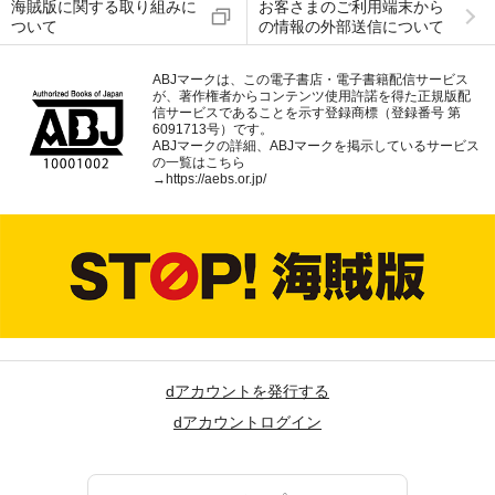
海賊版に関する取り組みに
お客さまのご利用端末から
ついて
の情報の外部送信について
ABJマークは、この電子書店・電子書籍配信サービス
が、著作権者からコンテンツ使用許諾を得た正規版配
信サービスであることを示す登録商標（登録番号 第
6091713号）です。
ABJマークの詳細、ABJマークを掲示しているサービス
の一覧はこちら
→
https://aebs.or.jp/
dアカウントを発行する
dアカウントログイン