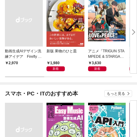
動画生成AIデザイン洗
新版 果物のひと皿
アニメ「TRIGUN STA
きれ
練アイデア Firefly &
MPEDE & STARGAZ
感で
Veo， Kling， etc.
E」 公式コンプリート
が伝
1,980
3,630
2,
￥2,970
ブック
新着
新着
スマホ・PC・ITのおすすめ本
もっと見る