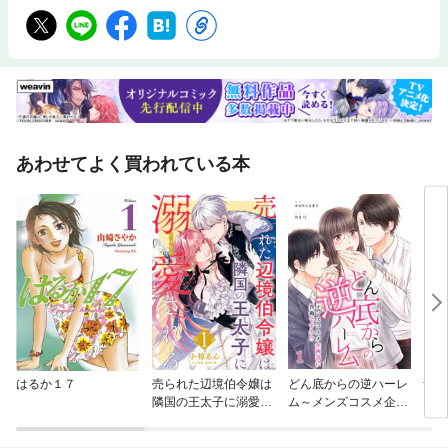
はなく、ある一定の基準を元にフォントを選びデザインに活かすことは、
経験の浅い初心者にはなかなか難しいことです。本書は、そんな初心者の
方やフォント選びに限界を感じているデザイナーの方に向けて、文字の基
礎、フォントの選び方、イメージごとのフォントのデザインへの活かし
方、そして文字を中心としたデザインテクニックを「ひと目でわかる」よ
うに直感的にビジュアルに理解できる仕組みとなっています。デザイン力
を上げるための「文字」と「フォント」の活かし方が、実践的に身につく
一冊です。〈本書の内容〉Introduction デザインでいちばん大切な「文
字」CHAPTER1 デザインに役立つ文字とフォントのイメージ（全39イ
あわせてよく買われている本
メージを解説）CHAPTER2 デザインに役立つ文字とフォントのテクニ
ック（全16テクニックを解説）CHAPTER3 デザインに役立つ文字とフ
ォントの基本（全13の基本を解説）〈監修者プロフィール〉伊達千代（だ
て・ちよ）グラフィックデザイナー／ライター。エディトリアルを中心と
したデザインワークのほか、雑誌・書籍にてグラフィックアプリケーショ
ンやデザイン関連の執筆、Macおよびグラフィックデザインのトレーニン
グも行う。主な著書に「文字のきほん」（グラフィック社刊）、「デザイ
ンのルール、レイアウトのセオリー。」、共著「『愛のあるユニークで豊
かな書体。』フォントかるたのフォント読本」（以上MdN刊）など。株式
会社TART DESIGN OFFICE代表。フォントかるた制作チームでは書体解
説を担当。
はるか１７
売られた辺境伯令嬢は
どん底からの逆ハーレ
青の
隣国の王太子に溺愛さ
ム～メンズコスメ企画
れる
部に異動ですか！？～