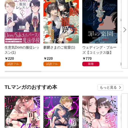
生意気Domの服従レッ
麒麟さまのご寵愛(1)
ウェディング・ブルー
ペッ
スン(1)
ズ【コミックス版】
【コ
220
220
770
8
試読フル
試読フル
新着
TLマンガのおすすめ本
もっと見る