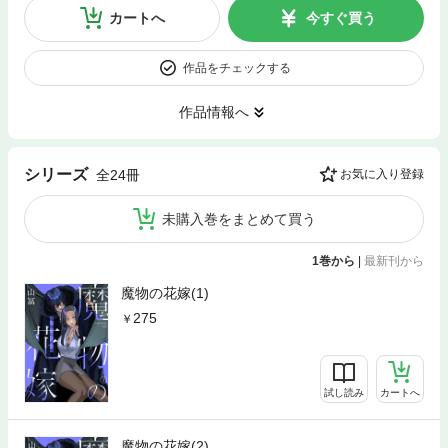
カートへ
今すぐ買う
作品をチェックする
作品情報へ
シリーズ
全24冊
お気に入り登録
未購入巻をまとめて買う
1巻から
|
最新刊から
魔物の花嫁(1)
275
試し読み
カートへ
魔物の花嫁(2)