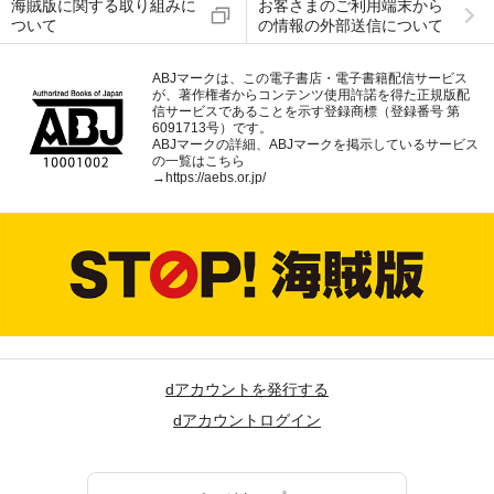
海賊版に関する取り組みに
お客さまのご利用端末から
ついて
の情報の外部送信について
ABJマークは、この電子書店・電子書籍配信サービス
が、著作権者からコンテンツ使用許諾を得た正規版配
信サービスであることを示す登録商標（登録番号 第
6091713号）です。
ABJマークの詳細、ABJマークを掲示しているサービス
の一覧はこちら
→
https://aebs.or.jp/
dアカウントを発行する
dアカウントログイン