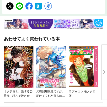
あわせてよく買われている本
【タテヨミ】愛する公
元戦闘用奴隷ですが、
ラブ★コン モノクロ
悪役
爵様、謹んで殺させて
助けてくれた竜人は番
版
に恋
いただきます！
だそうです。【分冊
版】