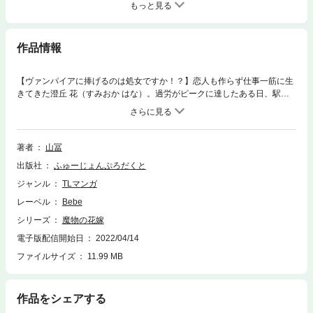
もっと見る
作品情報
【ヴァンパイアに捧げるのは処女ですか！？】恋人も作らず仕事一筋に生
きてきた澄丘 花（すみおか はな）。過労がピークに達したある日、駅の
ホームから転落。気がつくと、幼い頃に読んだおとぎ話の世界へ転移して
いた。身一つで怪我もしていた花は絵本の主人公・フローラに助けられ
る。しかし彼女の兄・ニコラスに捕まり、人喰いバケモノへの生贄にされ
てしまった。吸血鬼だという男に血を吸われたかと思うと、途端に体が熱
著者
山冨
くなって…？『浮世転生かはたれ心中譚 』の山冨がおくる、異世界ラブス
出版社
ふゅーじょんぷろだくと
トーリー。
ジャンル
TLマンガ
レーベル
Bebe
シリーズ
魔物の花嫁
電子版配信開始日
2022/04/14
ファイルサイズ
11.99 MB
作品をシェアする