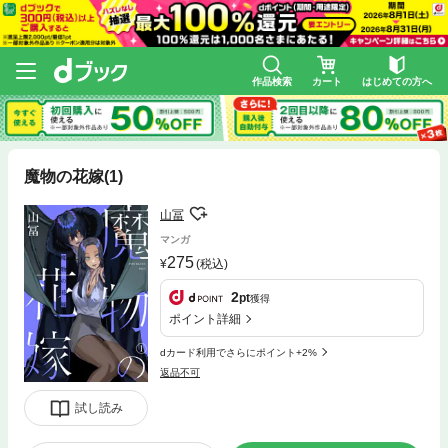
作品検索
カート
はじめての方へ
魔物の花嫁(1)
山冨
マンガ
275
(税込)
2
pt
獲得
ポイント詳細
dカード利用でさらにポイント+2%
返品不可
試し読み