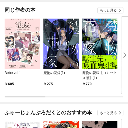
同じ作者の本
もっと見る
Bebe vol.1
魔物の花嫁(1)
魔物の花嫁【コミック
敵国
ス版】(1)
身も
アン
9
605
275
770
上、
いで
ふゅーじょんぷろだくとのおすすめ本
もっと見る