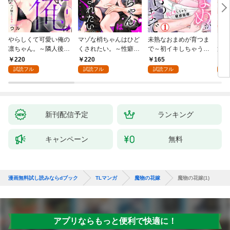
やらしくて可愛い俺の
マゾな梢ちゃんはひど
未熟なおまめが育つま
お見
凛ちゃん。～隣人後輩
くされたい。～性癖マ
で～初イキしちゃう敏
筋肉
くんのイキすぎた執着
ッチした後輩と欲望の
感指導～1
絶寸
220
220
165
1
にハメ堕とされる～(1)
ままにセックスしたら
1【
試読フル
試読フル
試読フル
試
～(1)
付き
新刊配信予定
ランキング
キャンペーン
無料
漫画無料試し読みならdブック
TLマンガ
魔物の花嫁
魔物の花嫁(1)
アプリならもっと便利で快適に！