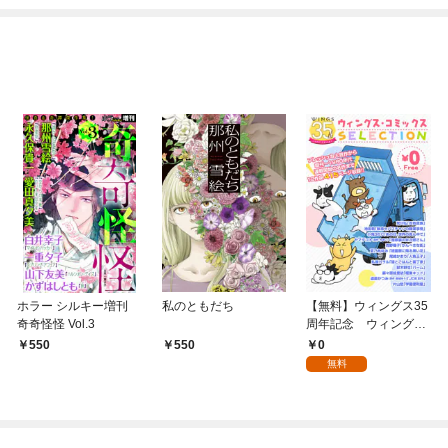
めたら～ THE COMIC
ホラー シルキー増刊
私のともだち
【無料】ウィングス35
奇奇怪怪 Vol.3
周年記念 ウィング
ス・コミックスSELEC
0
550
550
TION
無料