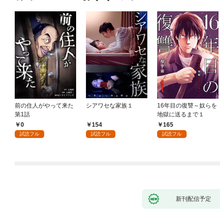
前の住人がやって来た
シアワセな家族１
16年目の復讐～奴らを
第1話
地獄に送るまで１
0
154
165
試読フル
試読フル
試読フル
新刊配信予定