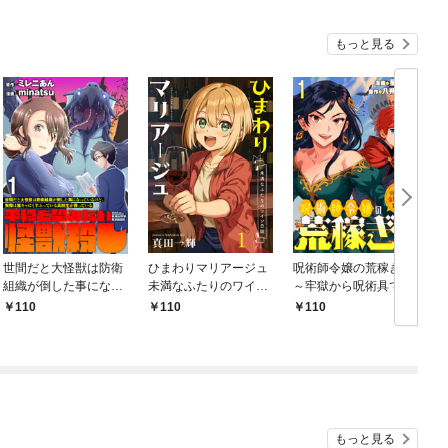
もっと見る
世間だと大怪獣は防衛
ひまわりマリアージュ
呪術師令嬢の荒稼ぎ！
組織が倒した事になっ
未満なふたりのワイン
～牢獄から呪術具で掴
ているけど、実際は陰
日誌 【連載版】１
み取る金貨ザクザク宮
110
110
110
キャにくすぶっている
廷生活～ 【連載版】１
高校生が葬っている ～
平穏を望みたい怪獣殺
し～ 【連載版】１
もっと見る