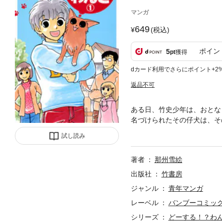
マンガ
649
(税込)
ポイン
5
pt
獲得
dカード利用でさらにポイント+2
返品不可
ある日、竹史少年は、おとな
名づけられたその仔犬は、そ
取り巻く、ほのぼのファミリ
試し読み
著者
那州雪絵
出版社
竹書房
ジャンル
青年マンガ
レーベル
バンブーコミック
シリーズ
どーする！？わ