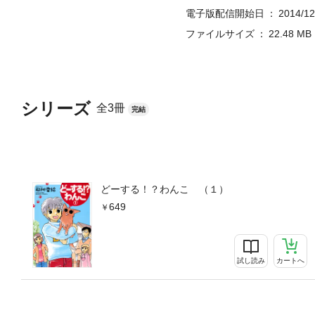
電子版配信開始日
2014/12
ファイルサイズ
22.48 MB
シリーズ
全3冊
完結
どーする！？わんこ （１）
649
試し読み
カートへ