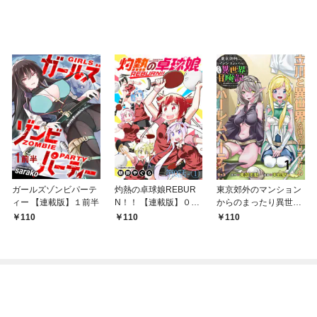
ガールズゾンビパーテ
灼熱の卓球娘REBUR
東京郊外のマンション
ィー 【連載版】１前半
N！！ 【連載版】０－
からのまったり異世界
①
冒険記 ～僕の部屋が
110
110
110
ダンジョンの休憩所に
なってしまった件～
【連載版】１