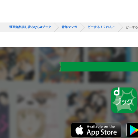
漫画無料試し読みならdブック
青年マンガ
どーする！？わんこ
どーする