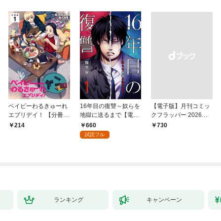
ベイビーわるきゅーれ
16年目の復讐～奴らを
【電子版】月刊コミッ
エブリデイ！ 【分冊
地獄に送るまで【電子
クフラッパー 2026年9
版】 1
単行本版】１
月号
660
214
￥730
試読フル
ランキング
キャンペーン