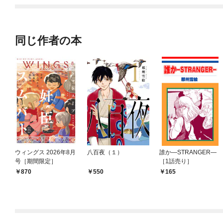
てくれません！？@C
OMIC
同じ作者の本
ウィングス 2026年8月
八百夜（１）
誰か―STRANGER―
号［期間限定］
［1話売り］
870
550
165