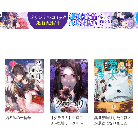
結界師の一輪華
【タテヨミ】クロユ
異世界転移したら愛犬
リ〜復讐サークル〜
が最強になりました ～
シルバーフェンリルと
俺が異世界暮らしを始