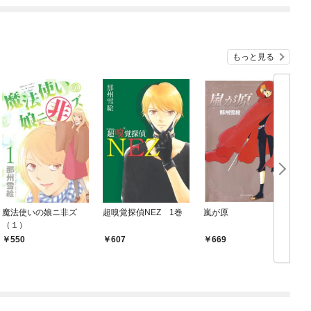
ね！？)
もっと見る
魔法使いの娘ニ非ズ
超嗅覚探偵NEZ 1巻
嵐が原
（１）
550
607
669