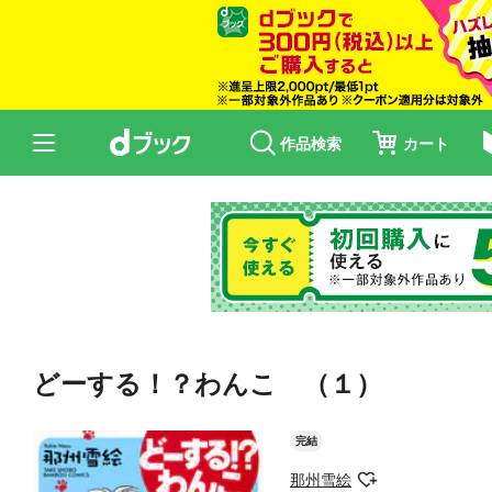
作品検索
カート
どーする！？わんこ （１）
完結
那州雪絵