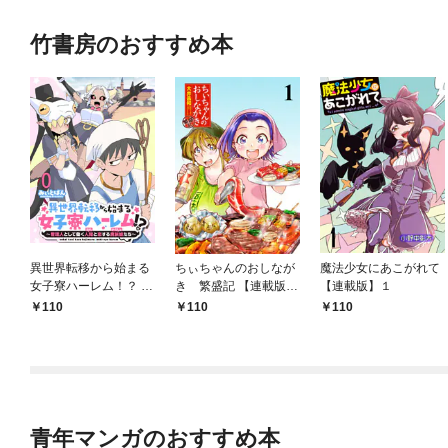
竹書房のおすすめ本
異世界転移から始まる
ちぃちゃんのおしなが
魔法少女にあこがれて
女子寮ハーレム！？ ～
き 繁盛記 【連載版】
【連載版】１
管理人として働く人間
１
110
110
110
と恋する魔族娘たち～
【連載版】０
青年マンガのおすすめ本