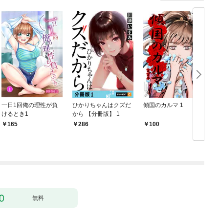
一日1回俺の理性が負
ひかりちゃんはクズだ
傾国のカルマ 1
けるとき1
から 【分冊版】 1
版
165
286
100
無料