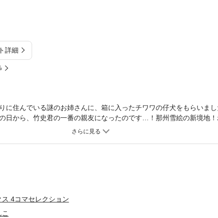
ト詳細
%
りに住んでいる謎のお姉さんに、箱に入ったチワワの仔犬をもらいまし
の日から、竹史君の一番の親友になったのです…！那州雪絵の新境地！
ー４コマです！
ス 4コマセレクション
んこ