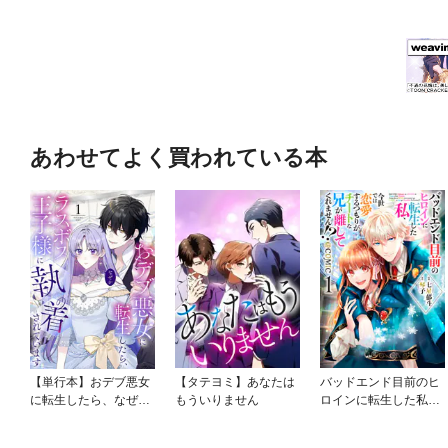
あわせてよく買われている本
【単行本】おデブ悪女
【タテヨミ】あなたは
バッドエンド目前のヒ
に転生したら、なぜか
もういりません
ロインに転生した私、
ラスボス王子様に執着
今世では恋愛するつも
されています
りがチートな兄が離し