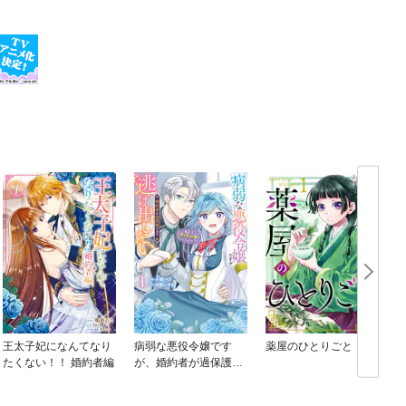
王太子妃になんてなり
病弱な悪役令嬢です
薬屋のひとりごと
たくない！！ 婚約者編
が、婚約者が過保護す
ぎて逃げ出したい(私た
ち犬猿の仲でしたよ