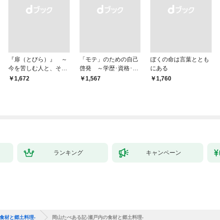
『扉（とびら）』 ～
「モテ」のための自己
ぼくの命は言葉ととも
今を苦しむ人と、その
啓発 ～学歴･資格･音
にある
ご家族、そして「あな
楽･スポーツ･身長･整
￥1,672
￥1,567
￥1,760
た」へ～
形･美容･ダイエット･
ファッション～
ランキング
キャンペーン
食材と郷土料理-
岡山たべある記-瀬戸内の食材と郷土料理-