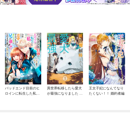
バッドエンド目前のヒ
異世界転移したら愛犬
王太子妃になんてなり
ロインに転生した私、
が最強になりました ～
たくない！！ 婚約者編
今世では恋愛するつも
シルバーフェンリルと
りがチートな兄が離し
俺が異世界暮らしを始
てくれません！？@C
めたら～ THE COMIC
OMIC