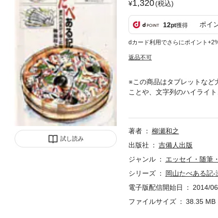
1,320
(税込)
ポイ
12
pt
獲得
dカード利用でさらにポイント+2
返品不可
※この商品はタブレットなど
ことや、文字列のハイライト
が、岡山の食材と名物料理を
著者
柳瀬和之
試し読み
出版社
吉備人出版
ジャンル
エッセイ・随筆
シリーズ
岡山たべある記-
電子版配信開始日
2014/06
ファイルサイズ
38.35 MB