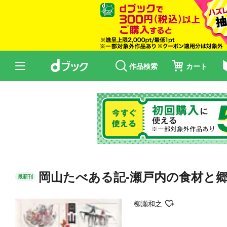
作品検索
カート
岡山たべある記-瀬戸内の食材と郷
最新刊
柳瀬和之