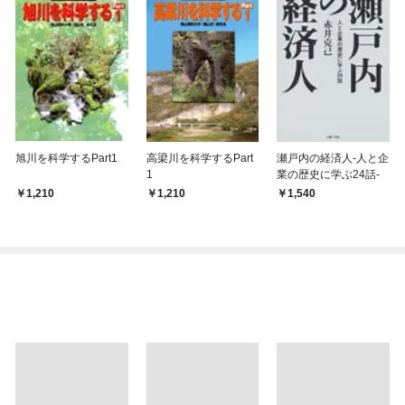
旭川を科学するPart1
高梁川を科学するPart
瀬戸内の経済人-人と企
1
業の歴史に学ぶ24話-
1,210
1,210
1,540