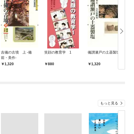
吉備の古墳 上 -備
笑顔の教育学 1
備讃瀬戸の土器製塩
前・美作-
1,320
880
1,320
もっと見る