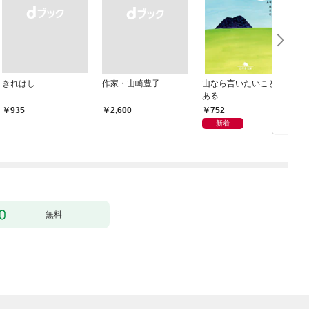
きれはし
作家・山崎豊子
山なら言いたいことが
ある
752
￥935
￥2,600
新着
無料