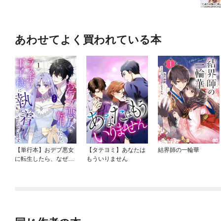
あわせてよく買われている本
【単行本】おデブ悪女
【タテヨミ】あなたは
結界師の一輪華
に転生したら、なぜか
もういりません
ラスボス王子様に執着
されています