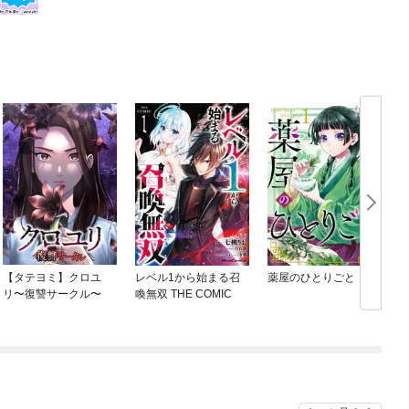
【タテヨミ】クロユ
レベル1から始まる召
薬屋のひとりごと
リ〜復讐サークル〜
喚無双 THE COMIC