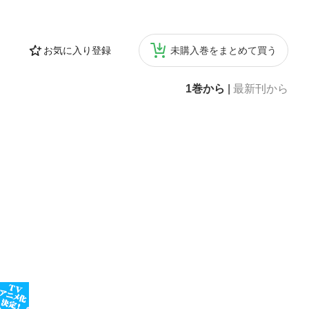
お気に入り登録
未購入巻をまとめて買う
1巻から
|
最新刊から