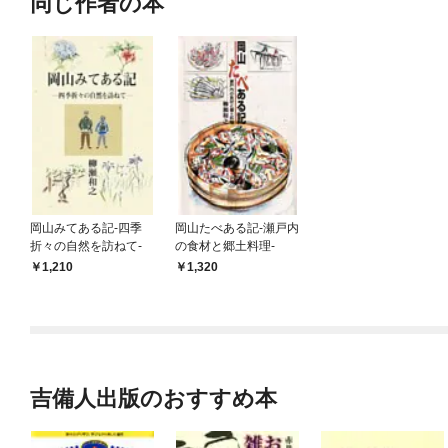
同じ作者の本
岡山みてある記-四季
岡山たべある記-瀬戸内
折々の自然を訪ねて-
の食材と郷土料理-
1,210
1,320
吉備人出版のおすすめ本