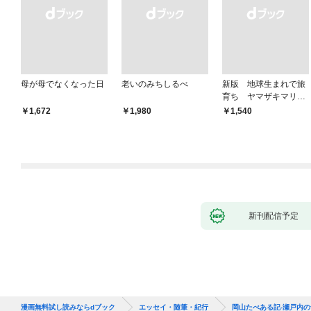
母が母でなくなった日
老いのみちしるべ
新版 地球生まれで旅
育ち ヤマザキマリ流
人生論
￥1,672
￥1,980
￥1,540
新刊配信予定
漫画無料試し読みならdブック
エッセイ・随筆・紀行
岡山たべある記-瀬戸内の