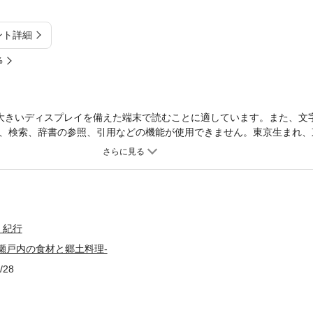
ント詳細
%
大きいディスプレイを備えた端末で読むことに適しています。また、文
、検索、辞書の参照、引用などの機能が使用できません。東京生まれ、
訪ね歩いたエッセー集。岡山人が岡山の「食」を知るための絶好の書。
・紀行
瀬戸内の食材と郷土料理-
/28