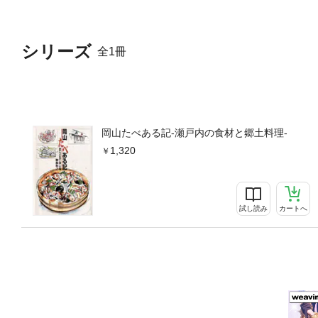
シリーズ
全1冊
岡山たべある記-瀬戸内の食材と郷土料理-
1,320
試し読み
カートへ