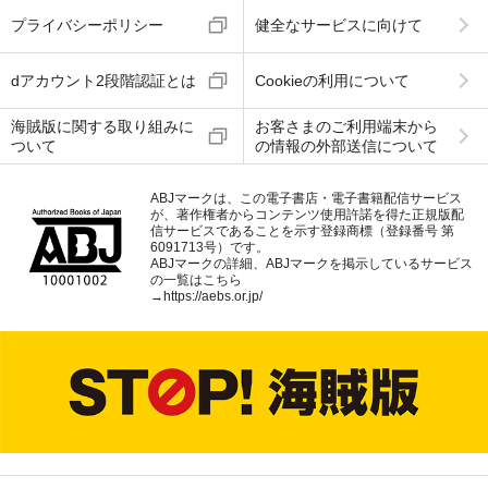
プライバシーポリシー
健全なサービスに向けて
dアカウント2段階認証とは
Cookieの利用について
海賊版に関する取り組みに
お客さまのご利用端末から
ついて
の情報の外部送信について
ABJマークは、この電子書店・電子書籍配信サービス
が、著作権者からコンテンツ使用許諾を得た正規版配
信サービスであることを示す登録商標（登録番号 第
6091713号）です。
ABJマークの詳細、ABJマークを掲示しているサービス
の一覧はこちら
→
https://aebs.or.jp/