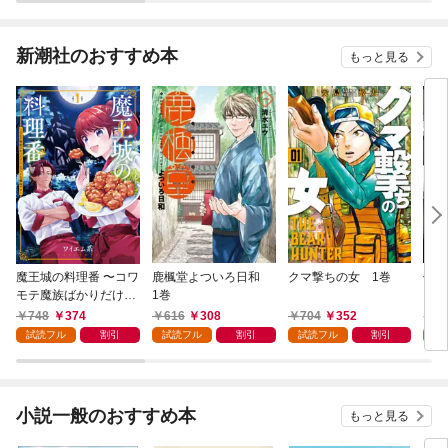
新潮社のおすすめ本
もっと見る
魔王城の料理番 〜コワ
鹿楓堂よついろ日和
クマ撃ちの女 1巻
俺の
モテ魔族ばかりだけ
1巻
ンビ
ど、ホワイトな職場で
る 
748
374
616
308
704
352
7
す〜 1巻
試読フル
割引
試読フル
割引
試読フル
割引
試
小説一般のおすすめ本
もっと見る