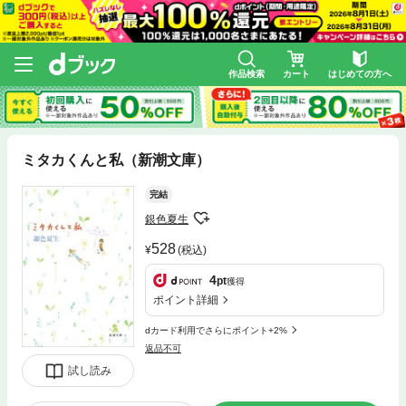
作品検索
カート
はじめての方へ
ミタカくんと私（新潮文庫）
完結
銀色夏生
528
(税込)
4
pt
獲得
ポイント詳細
dカード利用でさらにポイント+2%
返品不可
試し読み