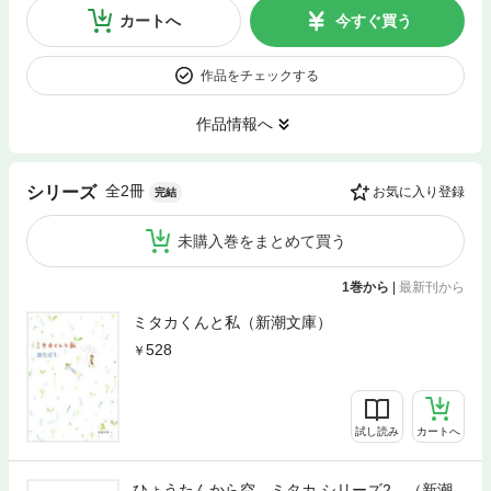
カートへ
今すぐ買う
作品をチェックする
作品情報へ
全2冊
シリーズ
お気に入り登録
完結
未購入巻をまとめて買う
1巻から
|
最新刊から
ミタカくんと私（新潮文庫）
528
試し読み
カートへ
ひょうたんから空—ミタカ シリーズ2—（新潮