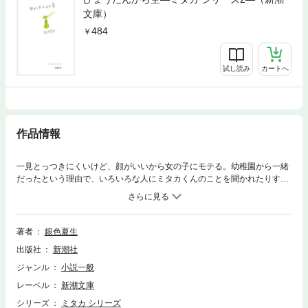
文庫）
484
試し読み
カートへ
作品情報
一見とっつきにくいけど、顔がいいから女の子にモテる。幼稚園から一緒
だったという理由で、いろいろな人にミタカくんのことを聞かれたりする
私の家に、ミタカは日常的にいついている。うちはママと中学生のミサ
オ、パパは家出中。だからいつも4人で、ごはんを食べたり、テレビを見
たり、日々は平和に過ぎていき、これからも続いていく—ナミコとミタカ
のつれづれ恋愛小説。 ※この商品は固定レイアウトで作成されており、
著者
銀色夏生
タブレットなど大きなディスプレイを備えた端末で読むことに適していま
出版社
新潮社
す。また、文字列のハイライトや検索、辞書の参照、引用などの機能が使
用できません。
ジャンル
小説一般
レーベル
新潮文庫
シリーズ
ミタカ シリーズ