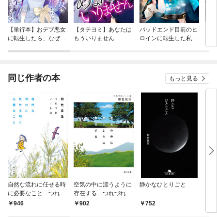
【単行本】おデブ悪女
【タテヨミ】あなたは
バッドエンド目前のヒ
【タ
に転生したら、なぜか
もういりません
ロインに転生した私、
リ〜
ラスボス王子様に執着
今世では恋愛するつも
されています
りがチートな兄が離し
てくれません！？@C
OMIC
同じ作者の本
もっと見る
自然な流れに任せる時
空気の中に漂うように
静かなひとりごと
力を
に必要なこと つれづ
存在する つれづれノ
れノート(49)
ート(48)
946
902
752
9