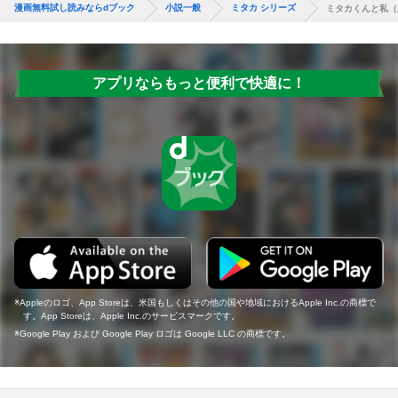
漫画無料試し読みならdブック
小説一般
ミタカ シリーズ
ミタカくんと私（
アプリならもっと便利で快適に！
Appleのロゴ、App Storeは、米国もしくはその他の国や地域におけるApple Inc.の商標で
す。App Storeは、Apple Inc.のサービスマークです。
Google Play および Google Play ロゴは Google LLC の商標です。