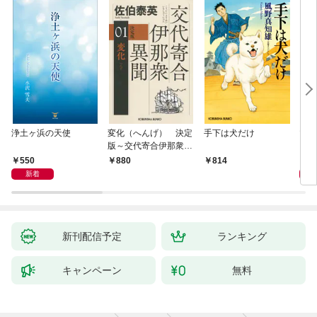
浄土ヶ浜の天使
変化（へんげ） 決定
手下は犬だけ
マリ
版～交代寄合伊那衆異
聞（1）～
550
1,
880
814
新着
新刊配信予定
ランキング
キャンペーン
無料