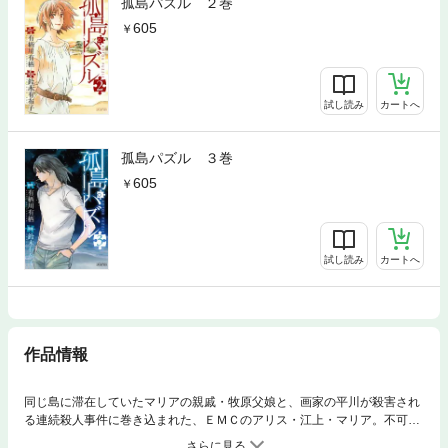
孤島パズル ２巻
605
試し読み
カートへ
孤島パズル ３巻
605
試し読み
カートへ
作品情報
同じ島に滞在していたマリアの親戚・牧原父娘と、画家の平川が殺害され
る連続殺人事件に巻き込まれた、ＥＭＣのアリス・江上・マリア。不可解
な事件を解決すべく操作を進めていたが、今度は和人が謎の死を遂げ、現