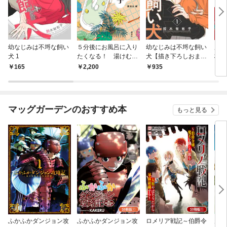
幼なじみは不埒な飼い
５分後にお風呂に入り
幼なじみは不埒な飼い
別冊
犬 1
たくなる！ 湯けむり
犬【描き下ろしおまけ
栖川
文学
付き特装版】
世界
165
2,200
935
1,
マッグガーデンのおすすめ本
もっと見る
ふかふかダンジョン攻
ふかふかダンジョン攻
ロメリア戦記～伯爵令
空賊