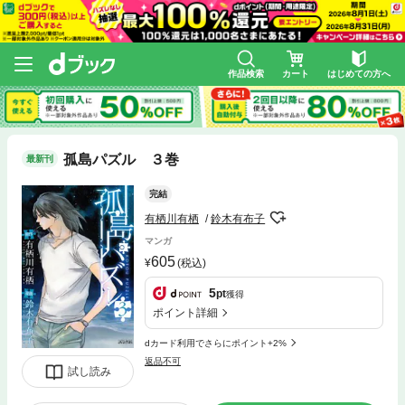
作品検索
カート
はじめての方へ
孤島パズル ３巻
最新刊
完結
有栖川有栖
鈴木有布子
マンガ
605
(税込)
5
pt
獲得
ポイント詳細
dカード利用でさらにポイント+2%
返品不可
試し読み