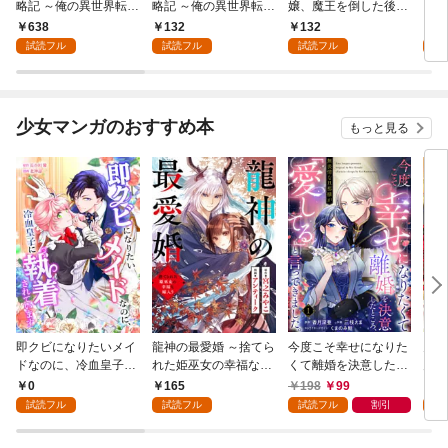
略記 ～俺の異世界転生
略記 ～俺の異世界転生
嬢、魔王を倒した後も
【分
冒険譚～ 1巻
冒険譚～【分冊版】 1
人類やばそうだから軍
638
132
132
1
巻
隊組織する～【分冊
試読フル
試読フル
試読フル
試
版】 1巻
少女マンガのおすすめ本
もっと見る
即クビになりたいメイ
龍神の最愛婚 ～捨てら
今度こそ幸せになりた
鬼条
ドなのに、冷血皇子に
れた姫巫女の幸福な嫁
くて離婚を決意したと
見初
執着されています第1
入り～: 1
ころ、無表情な旦那様
～１
0
165
198
99
1
話
が「愛してる」と言っ
試読フル
試読フル
試読フル
割引
試
てきました。1