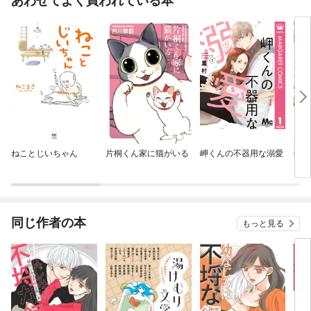
あわせてよく買われている本
ねことじいちゃん
片桐くん家に猫がいる
岬くんの不器用な溺愛
猫と
同じ作者の本
もっと見る