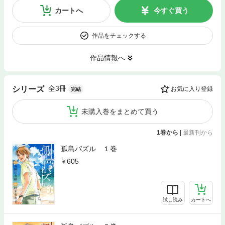
カートへ
今すぐ買う
作品をチェックする
作品情報へ
全3冊
シリーズ
お気に入り登録
完結
未購入巻をまとめて買う
1巻から
|
最新刊から
孤島パズル １巻
605
試し読み
カートへ