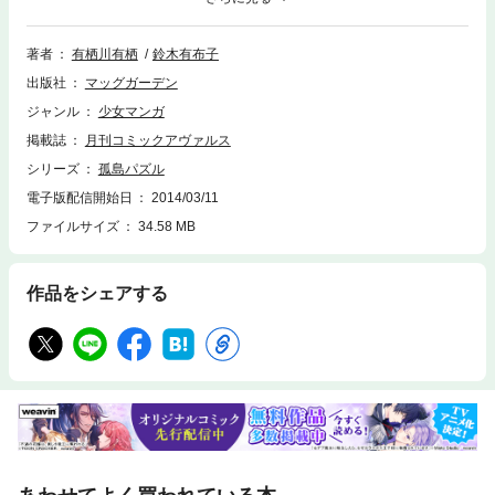
場から、和人の遺書と平川の日記、行方不明だったライフルが見つかる
が．．．。３人がたどり着いた、驚愕の真犯人とは―。
著者
有栖川有栖
鈴木有布子
出版社
マッグガーデン
ジャンル
少女マンガ
掲載誌
月刊コミックアヴァルス
シリーズ
孤島パズル
電子版配信開始日
2014/03/11
ファイルサイズ
34.58 MB
作品をシェアする