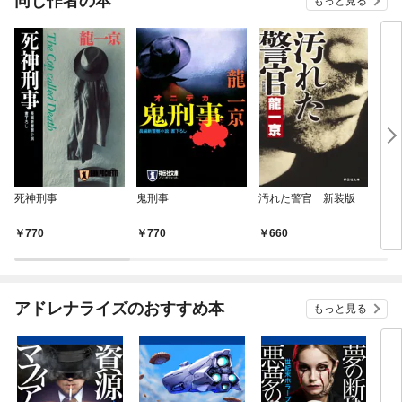
同じ作者の本
もっと見る
死神刑事
鬼刑事
汚れた警官 新装版
警視
（ワ
770
770
660
4
アドレナライズのおすすめ本
もっと見る