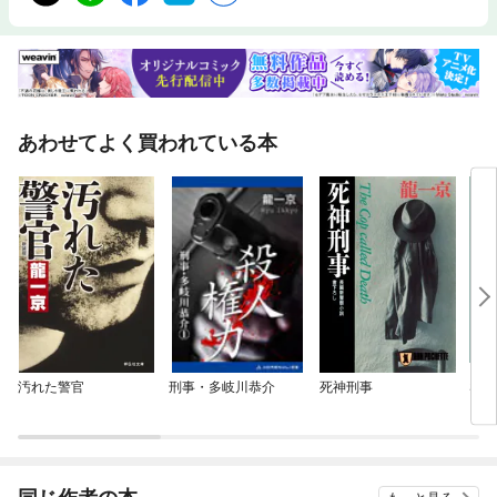
あわせてよく買われている本
汚れた警官
刑事・多岐川恭介
死神刑事
SPY