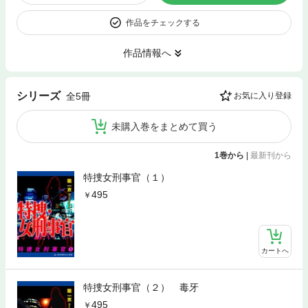
作品をチェックする
作品情報へ
シリーズ
全5冊
お気に入り登録
未購入巻をまとめて買う
1巻から
|
最新刊から
特捜女刑事官（１）
495
カートへ
特捜女刑事官（２） 毒牙
495