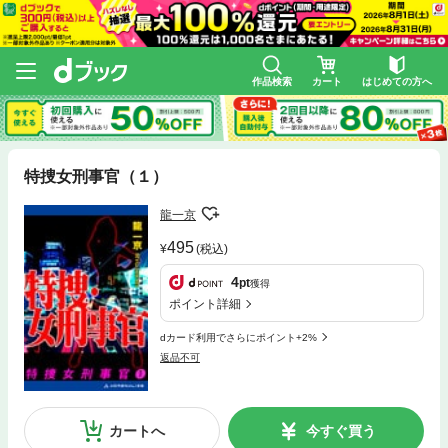
作品検索
カート
はじめての方へ
特捜女刑事官（１）
龍一京
495
(税込)
4
pt
獲得
ポイント詳細
dカード利用でさらにポイント+2%
返品不可
カートへ
今すぐ買う