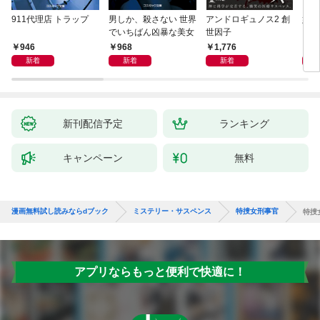
911代理店 トラップ
男しか、殺さない 世界
アンドロギュノス2 創
姐御
でいちばん凶暴な美女
世因子
946
968
1,776
1,
新着
新着
新着
新刊配信予定
ランキング
キャンペーン
無料
漫画無料試し読みならdブック
ミステリー・サスペンス
特捜女刑事官
特捜
アプリならもっと便利で快適に！