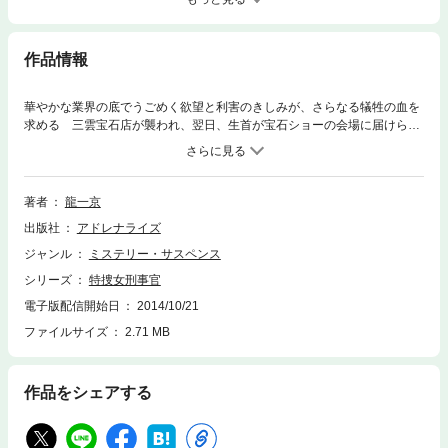
作品情報
華やかな業界の底でうごめく欲望と利害のきしみが、さらなる犠牲の血を
求める 三雲宝石店が襲われ、翌日、生首が宝石ショーの会場に届けられ
る猟奇事件が発生した。指名手配された店の支配人は宝石を持ったまま惨
殺され、さらに店の筆頭株主の都議会議員も死体となっていた。何故関係
者が次々と…。苦悩する警視庁の北条千里刑事官は、やがて怨恨の線から
迷宮入りした15年前のある事件に真相が隠されていたことを掴むが…。長
著者
龍一京
篇警察小説。●龍一京（りゅう・いっきょう）1941年大分県生まれ。元兵
出版社
アドレナライズ
庫県警察、司法警察官として主に公安を担当する。退職後、コンサルタン
ト業等を経て、作家に転身。著者の実体験をふんだんに織り込んだ、リア
ジャンル
ミステリー・サスペンス
ルな刑事の実態を描く警察小説を得意とする。『偽装捜査』（光文社文
シリーズ
特捜女刑事官
庫）、『狂った正義』（廣済堂文庫）、『鬼刑事（デカ）謀殺痕』（祥伝
社文庫）、『重犯』『虐讐』（徳間文庫）など著書多数。
電子版配信開始日
2014/10/21
ファイルサイズ
2.71 MB
作品をシェアする