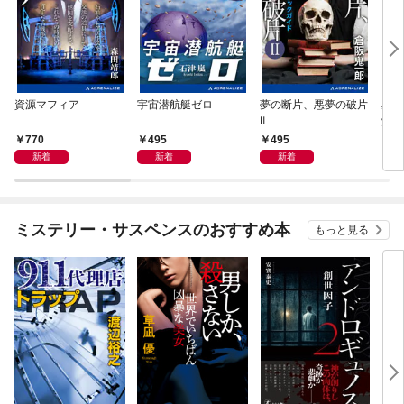
資源マフィア
宇宙潜航艇ゼロ
夢の断片、悪夢の破片
星間
Ⅱ
覚め
770
495
495
4
新着
新着
新着
ミステリー・サスペンスのおすすめ本
もっと見る