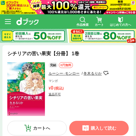
作品検索
カート
はじめての方へ
シチリアの苦い果実【分冊】 1巻
完結
0円無料
ルーシー･モンロー
冬木るりか
マンガ
0
(税込)
返品不可
カートへ
購入して読む