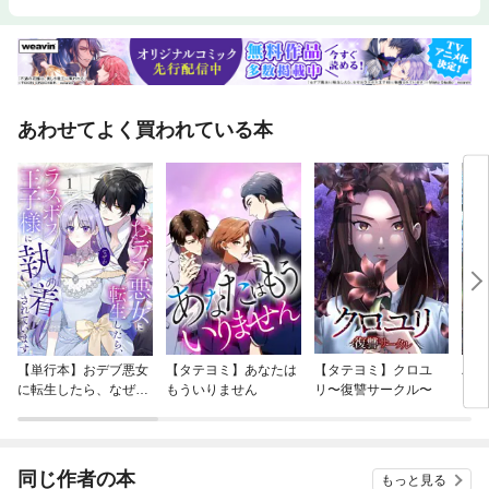
あわせてよく買われている本
【単行本】おデブ悪女
【タテヨミ】あなたは
【タテヨミ】クロユ
バッ
に転生したら、なぜか
もういりません
リ〜復讐サークル〜
ロイ
ラスボス王子様に執着
今世
されています
りが
てく
OMI
同じ作者の本
もっと見る