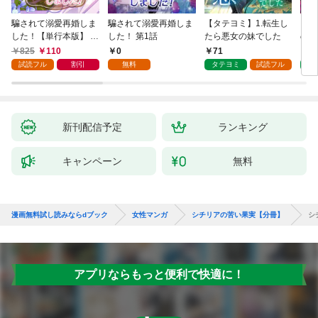
騙されて溺愛再婚しま
騙されて溺愛再婚しま
【タテヨミ】1.転生し
【タ
した！【単行本版】 1
した！ 第1話
たら悪女の妹でした
の私
巻
825
110
0
71
7
試読フル
割引
無料
タテヨミ
試読フル
タ
新刊配信予定
ランキング
キャンペーン
無料
漫画無料試し読みならdブック
女性マンガ
シチリアの苦い果実【分冊】
シ
アプリならもっと便利で快適に！