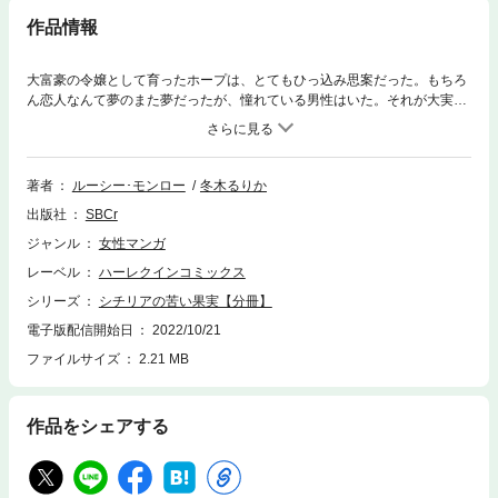
作品情報
大富豪の令嬢として育ったホープは、とてもひっ込み思案だった。もちろ
ん恋人なんて夢のまた夢だったが、憧れている男性はいた。それが大実業
家にして美しき独身者として有名なルチアーノだった。そして、祖父が毎
年大晦日に開くパーティーにはルチアーノも招かれていた。そしてニュー
イヤーを祝うキスで彼が選んだのは、なんとホープだった。とまどうホー
プだったが、その裏には祖父とルチアーノとの裏取引きがあった。だがホ
著者
ルーシー･モンロー
冬木るりか
ープは、そんな事は何も知らない!!
出版社
SBCr
ジャンル
女性マンガ
レーベル
ハーレクインコミックス
シリーズ
シチリアの苦い果実【分冊】
電子版配信開始日
2022/10/21
ファイルサイズ
2.21 MB
作品をシェアする