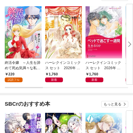
終活令嬢 ～人生を諦
ハーレクインコミック
ハーレクインコミック
ハー
めて死ぬ気満々な私と
ス セット 2026年 vo
ス セット 2026年 vo
ス 
溺愛したい神官の攻防
l.1072
l.1070
l.10
220
1,760
1,760
1,
～(話売り) #1
試読フル
新着
新着
SBCrのおすすめ本
もっと見る