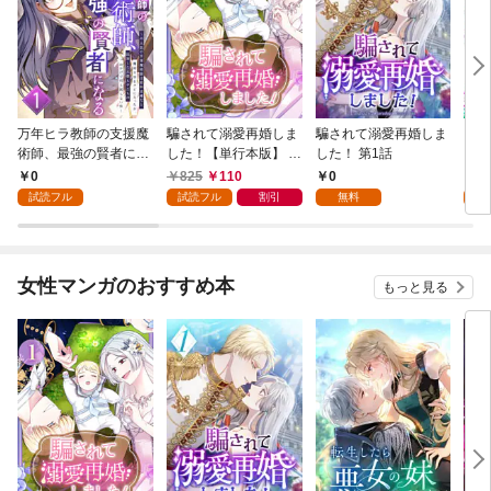
万年ヒラ教師の支援魔
騙されて溺愛再婚しま
騙されて溺愛再婚しま
ヒト
術師、最強の賢者にな
した！【単行本版】 1
した！ 第1話
る～不人気の支援魔術
巻
0
825
110
0
0
師は給料泥棒だと魔術
試読フル
試読フル
割引
無料
試
大学をクビになった
が、出世した元教え子
たちのおかげで何も困
らない件～ 第1話
女性マンガのおすすめ本
もっと見る