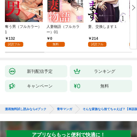
奪う男（フルカラー）
人妻物語（フルカラ
妻、交換します１
ごめ
1
ー）01
ない
132
0
214
1
試読フル
無料
試読フル
試
新刊配信予定
ランキング
キャンペーン
無料
漫画無料試し読みならdブック
青年マンガ
そんな家族なら捨てちゃえば？【単話
アプリならもっと便利で快適に！