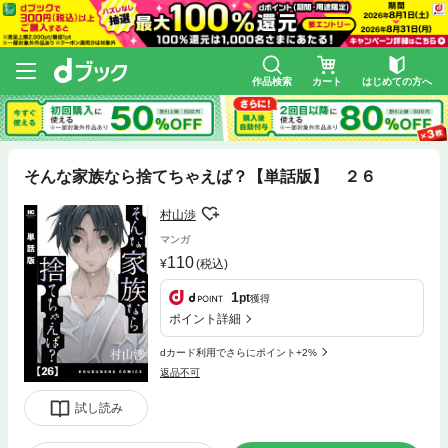
作品検索
カート
はじめての方へ
そんな家族なら捨てちゃえば？【単話版】 ２６
村山渉
マンガ
110
(税込)
1
pt
獲得
ポイント詳細
dカード利用でさらにポイント+2%
返品不可
試し読み