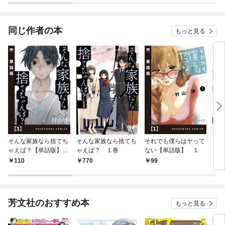
た～
同じ作者の本
もっと見る
そんな家族なら捨てち
そんな家族なら捨てち
それでも僕らはヤって
アル
ゃえば？【単話版】
ゃえば？ １巻
ない【単話版】 １
１
110
770
99
6
芳文社のおすすめ本
もっと見る