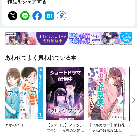
作品をシェアする
あわせてよく買われている本
アオのハコ
【タテヨミ】マリッジ
【フルカラー】茉莉花
あず
プラン ～元夫の結婚式
ちゃんの好感度はぶっ
をプランニングしまし
壊れている