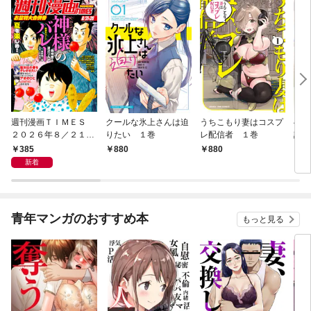
週刊漫画ＴＩＭＥＳ
クールな氷上さんは迫
うちこもり妻はコスプ
へな
２０２６年８／２１・
りたい １巻
レ配信者 １巻
話焼
２８合併号
巻
385
880
880
8
新着
青年マンガのおすすめ本
もっと見る