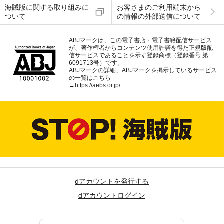
海賊版に関する取り組みに
お客さまのご利用端末から
ついて
の情報の外部送信について
ABJマークは、この電子書店・電子書籍配信サービス
が、著作権者からコンテンツ使用許諾を得た正規版配
信サービスであることを示す登録商標（登録番号 第
6091713号）です。
ABJマークの詳細、ABJマークを掲示しているサービス
の一覧はこちら
→
https://aebs.or.jp/
dアカウントを発行する
dアカウントログイン