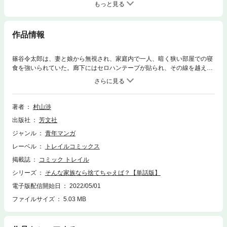
もっと見る
作品情報
篠谷令太郎は、妻と娘から無視され、家庭内で一人、暗く狭い部屋での寝
食を強いられていた。廊下にはセロハンテープが貼られ、その線を越える
ことは禁止されている。「ちょっと変なルールがあるだけ」そう思ってい
た彼に、ある女性が問いかける。「それってDVじゃないですか？」 家族
の再生を目指す男の運命は――。
著者
村山渉
出版社
芳文社
ジャンル
青年マンガ
レーベル
トレイルコミックス
掲載誌
コミック トレイル
シリーズ
そんな家族なら捨てちゃえば？【単話版】
電子版配信開始日
2022/05/01
ファイルサイズ
5.03 MB