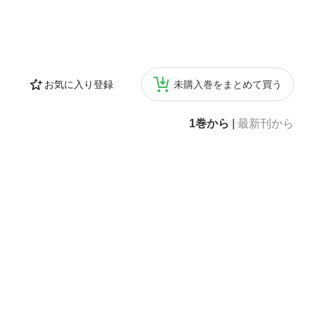
お気に入り登録
未購入巻をまとめて買う
1巻から
|
最新刊から