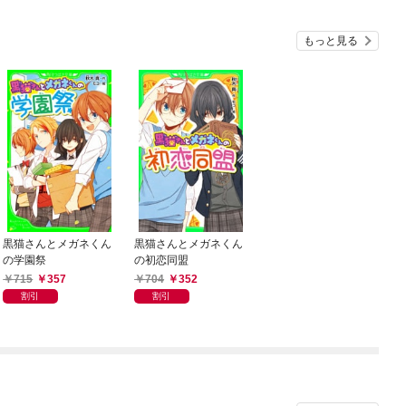
もっと見る
黒猫さんとメガネくん
黒猫さんとメガネくん
の学園祭
の初恋同盟
715
357
704
352
割引
割引