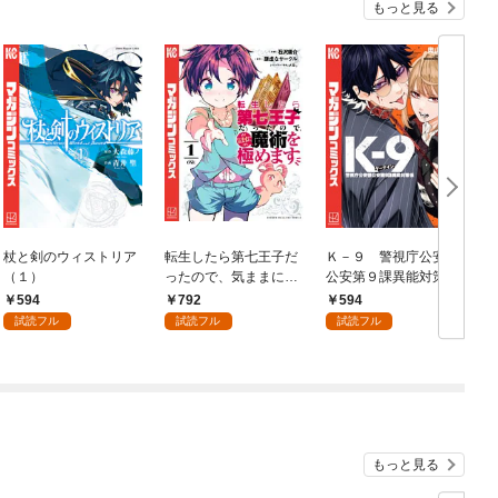
もっと見る
杖と剣のウィストリア
転生したら第七王子だ
Ｋ－９ 警視庁公安部
（１）
ったので、気ままに魔
公安第９課異能対策係
術を極めます（１）
（１）
594
792
594
試読フル
試読フル
試読フル
もっと見る