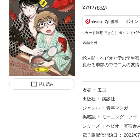
792
(税込)
ポイン
7
pt
獲得
dカード利用でさらにポイント+2
返品不可
蛇人間・ヘビオと学の学生寮
変わる季節の中で二人の友情
のノスタルジック寮生活完結
試し読み
著者
モコ
出版社
講談社
ジャンル
青年マンガ
掲載誌
モーニング・ツー
シリーズ
ヘビオ 寄宿舎
電子版配信開始日
2022/07