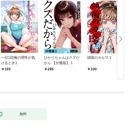
一日1回俺の理性が負
ひかりちゃんはクズだ
傾国のカルマ 1
けるとき1
から 【分冊版】 1
版
165
286
100
無料