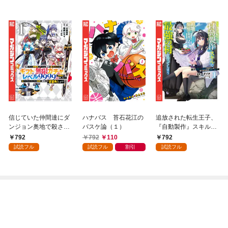
信じていた仲間達にダ
ハナバス 苔石花江の
追放された転生王子、
ンジョン奥地で殺され
バスケ論（１）
『自動製作』スキルで
かけたがギフト『無限
領地を爆速で開拓し最
792
792
110
792
ガチャ』でレベル９９
強の村を作ってしまう
試読フル
試読フル
割引
試読フル
９９の仲間達を手に入
～最強クラフトスキル
れて元パーティーメン
で始める、楽々領地開
バーと世界に復讐＆
拓スローライフ～
『ざまぁ！』します！
（１）
（１）