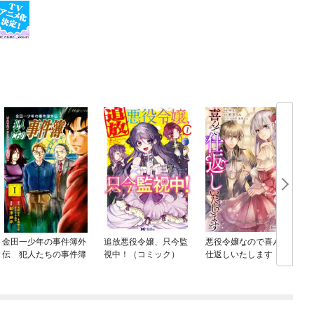
金田一少年の事件簿外
追放悪役令嬢、只今監
悪役令嬢なので喜んで
伝 犯人たちの事件簿
視中！（コミック）
仕返しいたします