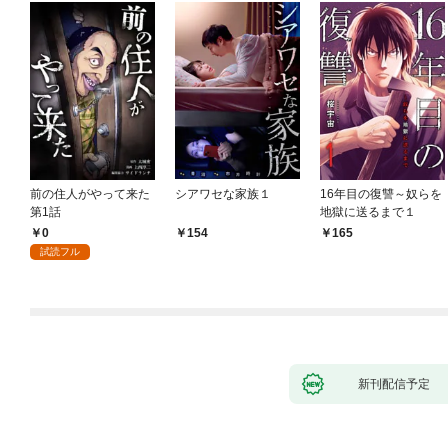
前の住人がやって来た
シアワセな家族１
16年目の復讐～奴らを
第1話
地獄に送るまで１
0
154
165
試読フル
新刊配信予定