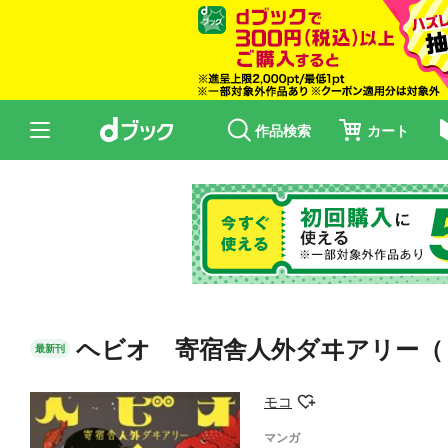
作品検索
カート
ヘビオ 寄宿舎人外ダヰアリー（
最新刊
モコ
マンガ