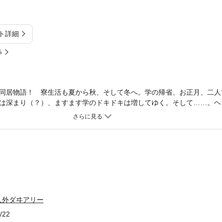
ト詳細
%
同居物語！ 寮生活も夏から秋、そして冬へ。学の帰省、お正月、二人
は深まり（？）、ますます学のドキドキは増してゆく。そして……。ヘ
巻！！
人外ダヰアリー
/22