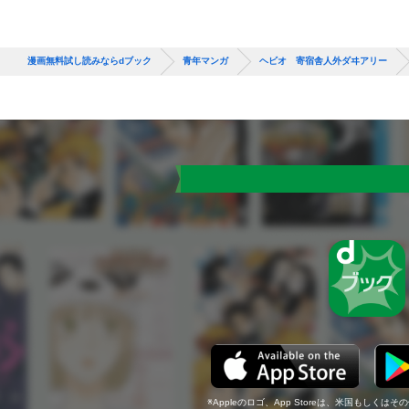
漫画無料試し読みならdブック
青年マンガ
ヘビオ 寄宿舎人外ダヰアリー
Appleのロゴ、App Storeは、米国もしくはそ