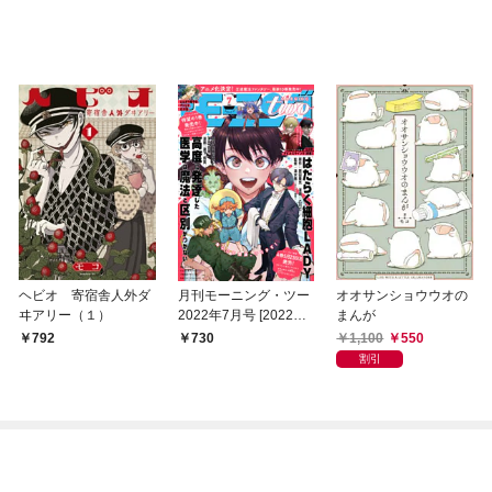
ヘビオ 寄宿舎人外ダ
月刊モーニング・ツー
オオサンショウウオの
ヰアリー（１）
2022年7月号 [2022年5
まんが
月20日発売]
1,100
550
792
730
割引