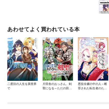
あわせてよく買われている本
二度目の人生を異世界
片田舎のおっさん、剣
悪役令嬢の中の人～断
で
聖になる～ただの田舎
罪された転生者のため
の剣術師範だったの
嘘つきヒロインに復讐
に、大成した弟子たち
いたします～
が俺を放ってくれない
件～(話売り)