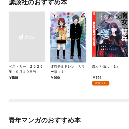
講談社のおすすめ本
ベストカー ２０２６
徒然チルドレン カラ
魔女と傭兵（１）
年 ９月１０日号
ー版（１）
792
￥589
990
試読フル
青年マンガのおすすめ本