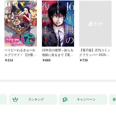
ベイビーわるきゅーれ
16年目の復讐～奴らを
【電子版】月刊コミッ
エブリデイ！ 【分冊
地獄に送るまで【電子
クフラッパー 2026年9
版】 1
単行本版】１
月号
214
660
￥730
ランキング
キャンペーン