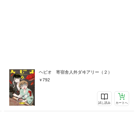
ヘビオ 寄宿舎人外ダヰアリー（２）
792
試し読み
カートへ