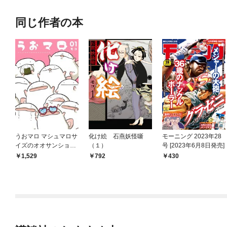
同じ作者の本
うおマロ マシュマロサ
化け絵 石燕妖怪噺
モーニング 2023年28
イズのオオサンショウ
（１）
号 [2023年6月8日発売]
ウオ（１）
1,529
792
430