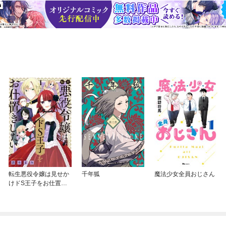
転生悪役令嬢は見せか
千年狐
魔法少女全員おじさん
けドS王子をお仕置き
したい